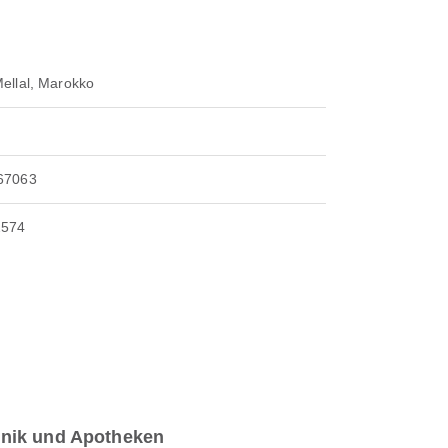
ellal, Marokko
67063
2574
inik und Apotheken