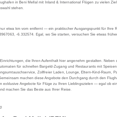
ghafen in Beni Mellal mit Inland & International Flügen zu vielen Zie
uswahl stehen.
l, nur etwa km vom entfernt — ein praktischer Ausgangspunkt für Ihre 
.3967063, -6.332574. Egal, wo Sie starten, versuchen Sie etwas frü
an Einrichtungen, die Ihren Aufenthalt hier angenehm gestalten. Neben
automaten für schnellen Bargeld-Zugang und Restaurants mit Speisen
ngsumtauschservice, Zollfreier Laden, Lounge, Eltern-Kind-Raum, Pa
e. Gemeinsam machen diese Angebote den Durchgang durch den Flugh
en exklusive Angebote für Flüge zu Ihren Lieblingszielen — egal ob ei
und machen Sie das Beste aus Ihrer Reise.
0