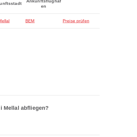
Ankunftsflughaf
unftsstadt
en
ellal
BEM
Preise prüfen
 Mellal abfliegen?