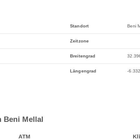
Standort
Beni M
Zeitzone
Breitengrad
32.39
Längengrad
-6.33
 Beni Mellal
ATM
Kl