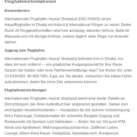
Flughafeninformationen
Kennenlernen
Internationaler Flughafen Hazrat Shahjalal (DAC/VGHS) ist ein
Hauptflughafen in Dhaka mit Inland & International Flügen zu vielen Zielen.
Rund 20 Fluggesellschaften sind hier ansässig, darunter AirAsia, Batik Air
Malaysia und US-Bangla Airlines, sodass täglich viele Flüge zur Auswahl
stehen.
Zugang zum Flughafen
Internationaler Flughafen Hazrat Shahjalal befindet sich in Dhaka, nur
etwa km vom entfernt — ein praktischer Ausgangspunkt für Ihre Reise.
Nutzen Sie Karten oder eine Fahrtenvermittlungs-App? Sie finden ihn unter
23.8434393, 90.4007365. Egal, wo Sie starten, versuchen Sie etwas früher
aufzubrechen, damit Sie ohne Eile ankommen können.
Flughafeneinrichtungen
Internationaler Flughafen Hazrat Shahjalal bietet eine breite Palette an
Einrichtungen, die Ihren Aufenthalt hier angenehm gestalten. Neben den
wichtigsten Annehmlichkeiten — Parkplätze für die sichere Unterbringung
Ihres Fahrzeugs, Geldautomaten für schnellen Bargeld-Zugang und
Restaurants mit Speisen und Getränken — finden Sie vor Ort auch ATM,
Klinik und Apotheken, Währungsumtauschservice, Zollfreier Laden,
Lounge, Eltern-Kind-Raum, Parkplätze, Gebetsbereich, Restaurant,