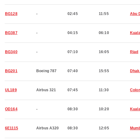
BG128
-
02:45
11:55
Abu 
BG387
-
04:15
06:10
Kual
BG340
-
07:10
16:05
Riad
BG201
Boeing 787
07:40
15:55
Dhak
UL189
Airbus 321
07:45
11:30
Colo
OD164
-
08:30
10:20
Kual
6E1115
Airbus A320
08:30
12:05
Mumb