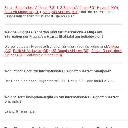
Biman Bangladesh Airlines (BG)
,
US-Bangla Airlines (BS)
,
Novoair (VQ)
,
Batik Air Malaysia (OD)
,
Malaysia Airlines (MH)
sind die beliebtesten
Fluggesellschaften für Inlandsflüge ab Asien.
Welche Fluggesellschaften sind für internationale Flüge am
Internationaler Flughafen Hazrat Shahjalal am beliebtesten?
Die beliebtesten Fluggesellschaften für internationale Flüge sind
AirAsia
(AK)
,
Batik Air Malaysia (OD)
,
US-Bangla Airlines (BS)
,
Biman Bangladesh
Airlines (BG)
,
Malaysia Airlines (MH)
.
Was ist der Code für Internationaler Flughafen Hazrat Shahjalal?
Der Code für diesen Flughafen ist DAC. Der ICAO-Code lautet VGHS.
Welche Terminaloptionen gibt es am Internationaler Flughafen Hazrat
Shahjalal?
Es gibt 0 Terminals,