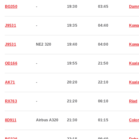
BG350
-
19:30
03:45
Dam
J9531
-
19:35
04:40
Kuwa
J9531
NE2 320
19:40
04:00
Kuwa
OD166
-
19:55
21:50
Kual
AK71
-
20:20
22:10
Kual
RX763
-
21:20
06:10
Riad
8D911
Airbus A320
21:30
01:15
Colo