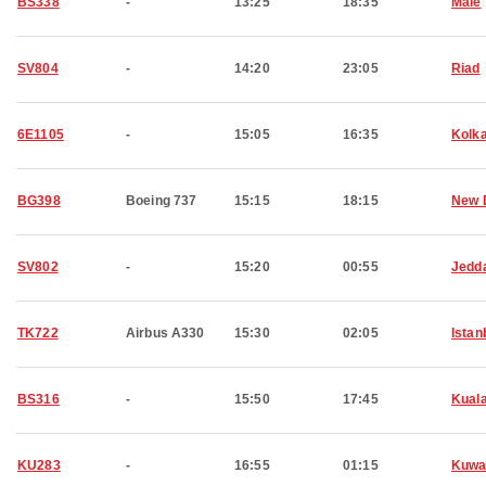
BS338
-
13:25
18:35
Malé
SV804
-
14:20
23:05
Riad
6E1105
-
15:05
16:35
Kolk
BG398
Boeing 737
15:15
18:15
New 
SV802
-
15:20
00:55
Jedd
TK722
Airbus A330
15:30
02:05
Istan
BS316
-
15:50
17:45
Kual
KU283
-
16:55
01:15
Kuwa