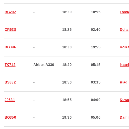
BG202
-
18:20
10:55
Lond
QR638
-
18:25
02:40
Doha
BG396
-
18:30
19:55
Kolk
TK712
Airbus A330
18:40
05:15
Istan
BS382
-
18:50
03:35
Riad
J9531
-
18:55
04:00
Kuwa
BG350
-
19:30
05:00
Dam