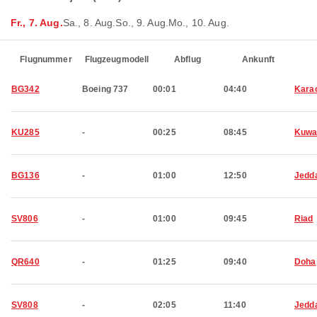
Fr., 7. Aug.
Sa., 8. Aug.
So., 9. Aug.
Mo., 10. Aug.
Flugnummer
Flugzeugmodell
Abflug
Ankunft
BG342
Boeing 737
00:01
04:40
Kara
KU285
-
00:25
08:45
Kuwa
BG136
-
01:00
12:50
Jedd
SV806
-
01:00
09:45
Riad
QR640
-
01:25
09:40
Doha
SV808
-
02:05
11:40
Jedd