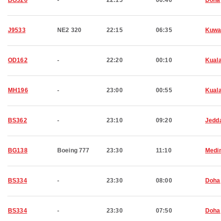
BG326
-
22:15
06:40
Doha
J9533
NE2 320
22:15
06:35
Kuwa
OD162
-
22:20
00:10
Kual
MH196
-
23:00
00:55
Kual
BS362
-
23:10
09:20
Jedd
BG138
Boeing 777
23:30
11:10
Medi
BS334
-
23:30
08:00
Doha
BS334
-
23:30
07:50
Doha