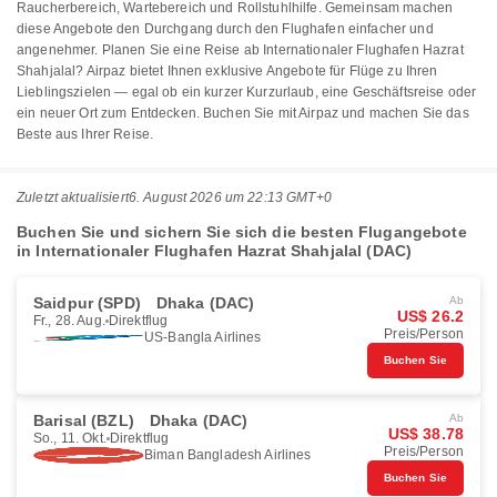
Raucherbereich, Wartebereich und Rollstuhlhilfe. Gemeinsam machen
diese Angebote den Durchgang durch den Flughafen einfacher und
angenehmer. Planen Sie eine Reise ab Internationaler Flughafen Hazrat
Shahjalal? Airpaz bietet Ihnen exklusive Angebote für Flüge zu Ihren
Lieblingszielen — egal ob ein kurzer Kurzurlaub, eine Geschäftsreise oder
ein neuer Ort zum Entdecken. Buchen Sie mit Airpaz und machen Sie das
Beste aus Ihrer Reise.
Zuletzt aktualisiert
6. August 2026 um 22:13 GMT+0
Buchen Sie und sichern Sie sich die besten Flugangebote
in Internationaler Flughafen Hazrat Shahjalal (DAC)
Saidpur (SPD)
Dhaka (DAC)
Ab
US$ 26.2
Fr., 28. Aug.
Direktflug
Preis/Person
US-Bangla Airlines
Buchen Sie
Barisal (BZL)
Dhaka (DAC)
Ab
US$ 38.78
So., 11. Okt.
Direktflug
Preis/Person
Biman Bangladesh Airlines
Buchen Sie