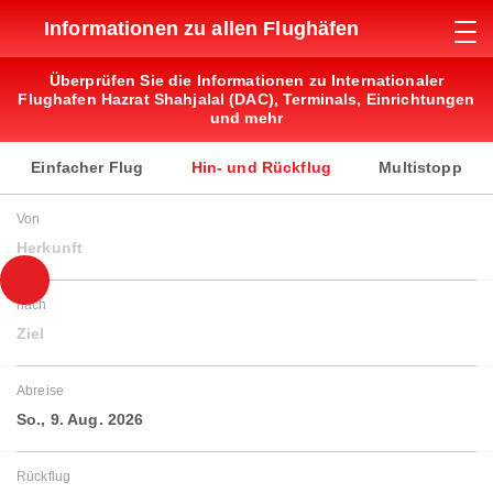
Informationen zu allen Flughäfen
Überprüfen Sie die Informationen zu Internationaler
Flughafen Hazrat Shahjalal (DAC), Terminals, Einrichtungen
und mehr
Einfacher Flug
Hin- und Rückflug
Multistopp
Von
Herkunft
nach
Ziel
Abreise
So., 9. Aug. 2026
Rückflug