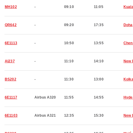
MH102
-
09:10
11:05
Kual
QR642
-
09:20
17:35
Doha
6E1113
-
10:50
13:55
Chen
AI237
-
11:10
14:10
New 
BS202
-
11:30
13:00
Kolk
6E1117
Airbus A320
11:55
14:55
Hyde
6E1103
Airbus A321
12:35
15:30
New 