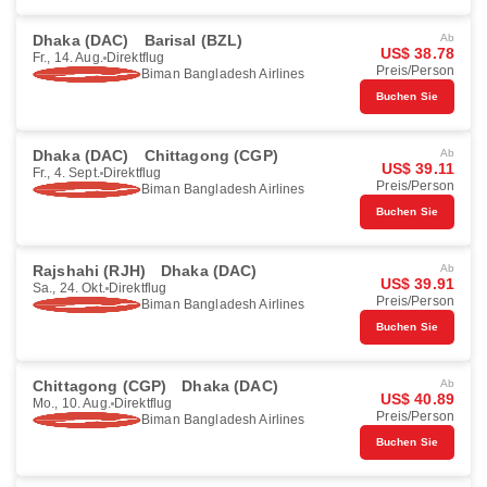
Dhaka (DAC)
Barisal (BZL)
Ab
US$ 38.78
Fr., 14. Aug.
Direktflug
Preis/Person
Biman Bangladesh Airlines
Buchen Sie
Dhaka (DAC)
Chittagong (CGP)
Ab
US$ 39.11
Fr., 4. Sept.
Direktflug
Preis/Person
Biman Bangladesh Airlines
Buchen Sie
Rajshahi (RJH)
Dhaka (DAC)
Ab
US$ 39.91
Sa., 24. Okt.
Direktflug
Preis/Person
Biman Bangladesh Airlines
Buchen Sie
Chittagong (CGP)
Dhaka (DAC)
Ab
US$ 40.89
Mo., 10. Aug.
Direktflug
Preis/Person
Biman Bangladesh Airlines
Buchen Sie