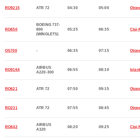
RO9215
ATR 72
04:30
05:00
Otop
BOEING 737-
RO650
800
05:25
06:35
Cluj
(WINGLETS)
OS700
-
06:35
07:15
Otop
AIRBUS
RO9164
06:55
08:10
Istan
A220-300
RO621
ATR 72
07:50
09:15
Otop
RO231
ATR 72
07:55
08:45
Otop
AIRBUS
RO642
08:20
09:25
Cluj
A320