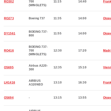
RO302
700
11:15
14:40
Frank
(WINGLETS)
RO273
Boeing 737
11:35
14:00
Otop
BOEING 737-
DY1561
11:55
14:00
Otop
800
BOEING 737-
RO416
700
12:30
17:20
Madr
(WINGLETS)
Airbus A220-
OS695
12:35
15:10
Vien
300
AIRBUS
LH1416
13:10
16:30
Frank
A320NEO
OS694
-
13:15
13:55
Otop