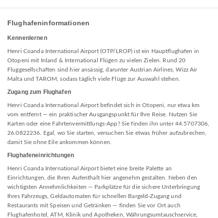
Flughafeninformationen
Kennenlernen
Henri Coanda International Airport (OTP/LROP) ist ein Hauptflughafen in
Otopeni mit Inland & International Flügen zu vielen Zielen. Rund 20
Fluggesellschaften sind hier ansässig, darunter Austrian Airlines, Wizz Air
Malta und TAROM, sodass täglich viele Flüge zur Auswahl stehen.
Zugang zum Flughafen
Henri Coanda International Airport befindet sich in Otopeni, nur etwa km
vom entfernt — ein praktischer Ausgangspunkt für Ihre Reise. Nutzen Sie
Karten oder eine Fahrtenvermittlungs-App? Sie finden ihn unter 44.5707306,
26.0822236. Egal, wo Sie starten, versuchen Sie etwas früher aufzubrechen,
damit Sie ohne Eile ankommen können.
Flughafeneinrichtungen
Henri Coanda International Airport bietet eine breite Palette an
Einrichtungen, die Ihren Aufenthalt hier angenehm gestalten. Neben den
wichtigsten Annehmlichkeiten — Parkplätze für die sichere Unterbringung
Ihres Fahrzeugs, Geldautomaten für schnellen Bargeld-Zugang und
Restaurants mit Speisen und Getränken — finden Sie vor Ort auch
Flughafenhotel, ATM, Klinik und Apotheken, Währungsumtauschservice,