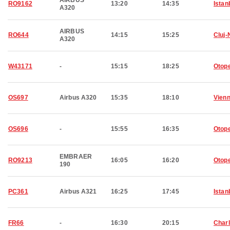
AIRBUS
RO9162
13:20
14:35
Istan
A320
AIRBUS
RO644
14:15
15:25
Cluj
A320
W43171
-
15:15
18:25
Otop
OS697
Airbus A320
15:35
18:10
Vien
OS696
-
15:55
16:35
Otop
EMBRAER
RO9213
16:05
16:20
Otop
190
PC361
Airbus A321
16:25
17:45
Istan
FR66
-
16:30
20:15
Charl