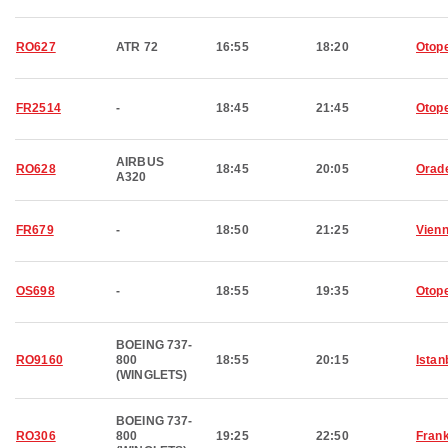
RO627
ATR 72
16:55
18:20
Otop
FR2514
-
18:45
21:45
Otop
AIRBUS
RO628
18:45
20:05
Orad
A320
FR679
-
18:50
21:25
Vien
OS698
-
18:55
19:35
Otop
BOEING 737-
RO9160
800
18:55
20:15
Istan
(WINGLETS)
BOEING 737-
RO306
800
19:25
22:50
Frank