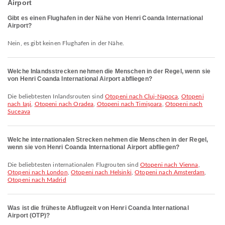
Airport
Gibt es einen Flughafen in der Nähe von Henri Coanda International
Airport?
Nein, es gibt keinen Flughafen in der Nähe.
Welche Inlandsstrecken nehmen die Menschen in der Regel, wenn sie
von Henri Coanda International Airport abfliegen?
Die beliebtesten Inlandsrouten sind
Otopeni nach Cluj-Napoca
,
Otopeni
nach Iaşi
,
Otopeni nach Oradea
,
Otopeni nach Timişoara
,
Otopeni nach
Suceava
Welche internationalen Strecken nehmen die Menschen in der Regel,
wenn sie von Henri Coanda International Airport abfliegen?
Die beliebtesten internationalen Flugrouten sind
Otopeni nach Vienna
,
Otopeni nach London
,
Otopeni nach Helsinki
,
Otopeni nach Amsterdam
,
Otopeni nach Madrid
Was ist die früheste Abflugzeit von Henri Coanda International
Airport (OTP)?