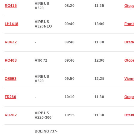
AIRBUS
RO415
08:20
11:25
Otop
A320
AIRBUS
LH1418
09:40
13:00
Frank
A320NEO
RO622
-
09:40
11:00
Orad
RO403
ATR 72
09:40
12:00
Otop
AIRBUS
OS693
09:50
12:25
Vien
A320
FR260
-
10:10
11:30
Otop
AIRBUS
RO262
10:15
11:30
Istan
A220-300
BOEING 737-