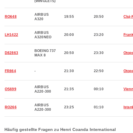
(WINGLETS)
AIRBUS
RO648
19:55
20:50
Cluj
A320
AIRBUS
LH1422
20:00
23:20
Frank
A320NEO
BOEING 737
D82863
20:50
23:30
Otop
MAX 8
FR864
-
21:30
22:50
Otop
AIRBUS
OS699
21:35
00:10
Vien
A220-300
AIRBUS
RO266
23:25
01:10
Istan
A220-300
Häufig gestellte Fragen zu Henri Coanda International