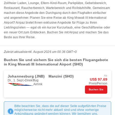
Zollfreier Laden, Lounge, Eltern-Kind-Raum, Parkplätze, Gebetsbereich,
Restaurant, Raucherbereich, Wartebereich und Rollstuhlhilfe. Gemeinsam
machen diese Angebote den Durchgang durch den Flughafen einfacher
und angenehmer. Planen Sie eine Reise ab King Mswati III International
Airport? Airpaz bietet Ihnen exklusive Angebote für Flüge zu Ihren
Lieblingszielen — egal ob ein kurzer Kurzurlaub, eine Geschäftsreise oder
ein neuer Ort zum Entdecken. Buchen Sie mit Airpaz und machen Sie das
Beste aus Ihrer Reise.
Zuletzt aktualisiert
4. August 2026 um 00:36 GMT+0
Buchen Sie und sichern Sie sich die besten Flugangebote
in King Mswati III International Airport (SHO)
Johannesburg (JNB)
Manzini (SHO)
Ab
US$ 97.69
Di., 1. Sept.
Direktflug
Preis/Person
Airlink
Buchen Sie
Bitte beachten Sie, dass die auf dieser Seite aufgeführten Preise
möglicherweise nicht mehr aktuell sind und ohne vorherige
Ankündigung geändert werden können. Wir bemühen uns,