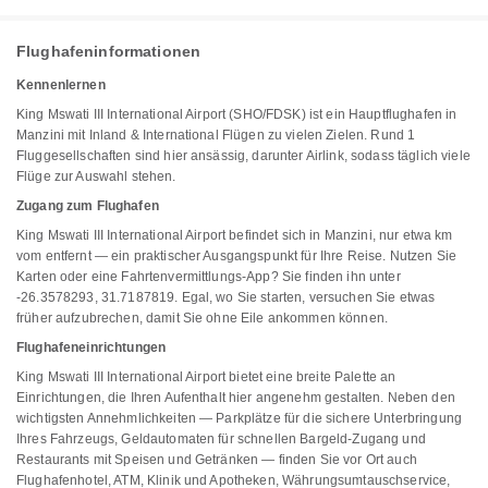
Flughafeninformationen
Kennenlernen
King Mswati III International Airport (SHO/FDSK) ist ein Hauptflughafen in
Manzini mit Inland & International Flügen zu vielen Zielen. Rund 1
Fluggesellschaften sind hier ansässig, darunter Airlink, sodass täglich viele
Flüge zur Auswahl stehen.
Zugang zum Flughafen
King Mswati III International Airport befindet sich in Manzini, nur etwa km
vom entfernt — ein praktischer Ausgangspunkt für Ihre Reise. Nutzen Sie
Karten oder eine Fahrtenvermittlungs-App? Sie finden ihn unter
-26.3578293, 31.7187819. Egal, wo Sie starten, versuchen Sie etwas
früher aufzubrechen, damit Sie ohne Eile ankommen können.
Flughafeneinrichtungen
King Mswati III International Airport bietet eine breite Palette an
Einrichtungen, die Ihren Aufenthalt hier angenehm gestalten. Neben den
wichtigsten Annehmlichkeiten — Parkplätze für die sichere Unterbringung
Ihres Fahrzeugs, Geldautomaten für schnellen Bargeld-Zugang und
Restaurants mit Speisen und Getränken — finden Sie vor Ort auch
Flughafenhotel, ATM, Klinik und Apotheken, Währungsumtauschservice,