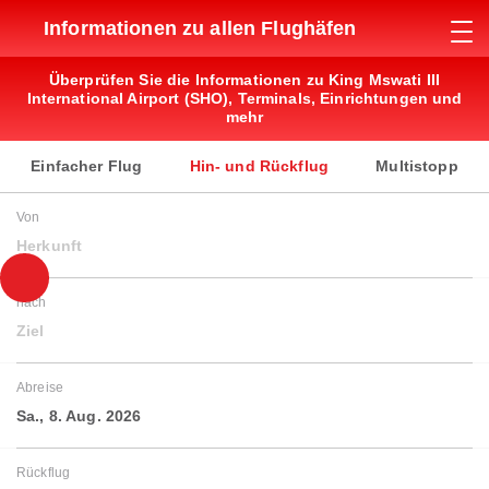
Informationen zu allen Flughäfen
Überprüfen Sie die Informationen zu King Mswati III
International Airport (SHO), Terminals, Einrichtungen und
mehr
Einfacher Flug
Hin- und Rückflug
Multistopp
Von
Herkunft
nach
Ziel
Abreise
Sa., 8. Aug. 2026
Rückflug