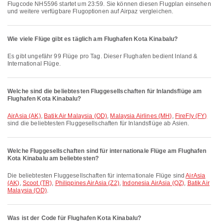
Flugcode NH5596 startet um 23:59. Sie können diesen Flugplan einsehen
und weitere verfügbare Flugoptionen auf Airpaz vergleichen.
Wie viele Flüge gibt es täglich am Flughafen Kota Kinabalu?
Es gibt ungefähr 99 Flüge pro Tag. Dieser Flughafen bedient Inland &
International Flüge.
Welche sind die beliebtesten Fluggesellschaften für Inlandsflüge am
Flughafen Kota Kinabalu?
AirAsia (AK)
,
Batik Air Malaysia (OD)
,
Malaysia Airlines (MH)
,
FireFly (FY)
sind die beliebtesten Fluggesellschaften für Inlandsflüge ab Asien.
Welche Fluggesellschaften sind für internationale Flüge am Flughafen
Kota Kinabalu am beliebtesten?
Die beliebtesten Fluggesellschaften für internationale Flüge sind
AirAsia
(AK)
,
Scoot (TR)
,
Philippines AirAsia (Z2)
,
Indonesia AirAsia (QZ)
,
Batik Air
Malaysia (OD)
.
Was ist der Code für Flughafen Kota Kinabalu?