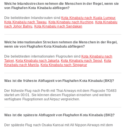
Welche Inlandsstrecken nehmen die Menschen in der Regel, wenn sie
von Flughafen Kota Kinabalu abfliegen?
Die beliebtesten Inlandsrouten sind
Kota Kinabalu nach Kuala Lumpur
,
Kota Kinabalu nach Tawau
,
Kota Kinabalu nach Kuching
,
Kota Kinabalu
nach Johor Bahru
,
Kota Kinabalu nach Sandakan
Welche internationalen Strecken nehmen die Menschen in der Regel,
wenn sie von Flughafen Kota Kinabalu abfliegen?
Die beliebtesten internationalen Flugrouten sind
Kota Kinabalu nach
Taipei
,
Kota Kinabalu nach Jakarta
,
Kota Kinabalu nach Seoul
,
Kota
Kinabalu nach Manila
,
Kota Kinabalu nach Singapur
Was ist die früheste Abflugzeit von Flughafen Kota Kinabalu (BKI)?
Der früheste Flug nach Perth mit Thai Airways mit dem Flugcode TG483
startet um 00:01. Sie können diesen Flugplan einsehen und weitere
verfügbare Flugoptionen auf Airpaz vergleichen.
Was ist die späteste Abflugzeit von Flughafen Kota Kinabalu (BKI)?
Der späteste Flug nach Osaka Kansai mit All Nippon Airways mit dem