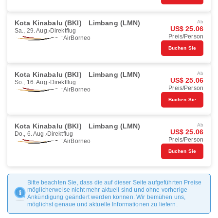
Kota Kinabalu (BKI)
Limbang (LMN)
Ab
US$ 25.06
Sa., 29. Aug.
Direktflug
Preis/Person
AirBorneo
Buchen Sie
Kota Kinabalu (BKI)
Limbang (LMN)
Ab
US$ 25.06
So., 16. Aug.
Direktflug
Preis/Person
AirBorneo
Buchen Sie
Kota Kinabalu (BKI)
Limbang (LMN)
Ab
US$ 25.06
Do., 6. Aug.
Direktflug
Preis/Person
AirBorneo
Buchen Sie
Bitte beachten Sie, dass die auf dieser Seite aufgeführten Preise
möglicherweise nicht mehr aktuell sind und ohne vorherige
Ankündigung geändert werden können. Wir bemühen uns,
möglichst genaue und aktuelle Informationen zu liefern.