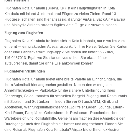
Kennenlernen
Flughafen Kota Kinabalu (BKI/WBKK) ist ein Hauptflughafen in Kota
Kinabalu mit Inland & International Flügen zu vielen Zielen. Rund 13
Fluggesellschaften sind hier ansässig, darunter AirAsia, Batik Air Malaysia
und Malaysia Airlines, sodass täglich viele Flüge zur Auswahl stehen.
Zugang zum Flughafen
Flughafen Kota Kinabalu befindet sich in Kota Kinabalu, nur etwa km vom
entfernt — ein praktischer Ausgangspunkt für Ihre Reise. Nutzen Sie Karten
oder eine Fahrtenvermittlungs-App? Sie finden ihn unter 5.922869,
116.0487013. Egal, wo Sie starten, versuchen Sie etwas früher
aufzubrechen, damit Sie ohne Eile ankommen können.
Flughafeneinrichtungen
Flughafen Kota Kinabalu bietet eine breite Palette an Einrichtungen, die
Ihren Aufenthalt hier angenehm gestalten. Neben den wichtigsten
Annehmlichkeiten — Parkplätze für die sichere Unterbringung Ihres
Fahrzeugs, Geldautomaten für schnellen Bargeld-Zugang und Restaurants
mit Speisen und Getränken — finden Sie vor Ort auch ATM, Klinik und
Apotheken, Währungsumtauschservice, Zollfreier Laden, Lounge, Eltern-
Kind-Raum, Parkplätze, Gebetsbereich, Restaurant, Raucherbereich,
Wartebereich und Rollstuhlhilfe. Gemeinsam machen diese Angebote den
Durchgang durch den Flughafen einfacher und angenehmer. Planen Sie
eine Reise ab Flughafen Kota Kinabalu? Airpaz bietet Ihnen exklusive