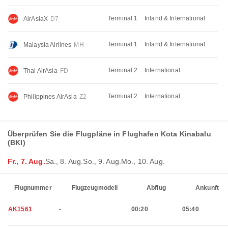
Terminal 1
Inland & International
AirAsiaX
D7
Terminal 1
Inland & International
Malaysia Airlines
MH
Terminal 2
International
Thai AirAsia
FD
Terminal 2
International
Philippines AirAsia
Z2
Überprüfen Sie die Flugpläne in Flughafen Kota Kinabalu
(BKI)
Fr., 7. Aug.
Sa., 8. Aug.
So., 9. Aug.
Mo., 10. Aug.
Flugnummer
Flugzeugmodell
Abflug
Ankunft
AK1561
-
00:20
05:40