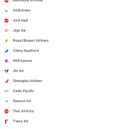
Indonesia AirAsia
AirBorneo
AirAsiaX
Jeju Air
Royal Brunei Airlines
China Southern
HKExpress
Jin Air
Shanghai Airlines
Cebu Pacific
Xiamen Air
Thai AirAsia
T'way Air