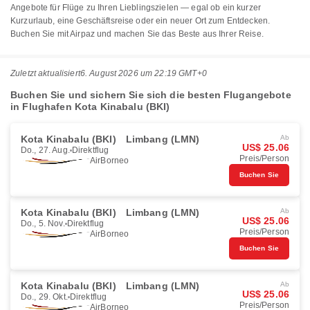
Angebote für Flüge zu Ihren Lieblingszielen — egal ob ein kurzer
Kurzurlaub, eine Geschäftsreise oder ein neuer Ort zum Entdecken.
Buchen Sie mit Airpaz und machen Sie das Beste aus Ihrer Reise.
Zuletzt aktualisiert
6. August 2026 um 22:19 GMT+0
Buchen Sie und sichern Sie sich die besten Flugangebote
in Flughafen Kota Kinabalu (BKI)
Kota Kinabalu (BKI)
Limbang (LMN)
Ab
US$ 25.06
Do., 27. Aug.
Direktflug
Preis/Person
AirBorneo
Buchen Sie
Kota Kinabalu (BKI)
Limbang (LMN)
Ab
US$ 25.06
Do., 5. Nov.
Direktflug
Preis/Person
AirBorneo
Buchen Sie
Kota Kinabalu (BKI)
Limbang (LMN)
Ab
US$ 25.06
Do., 29. Okt.
Direktflug
Preis/Person
AirBorneo