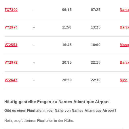
TO7300
-
06:15
07:25
Nant
VY2974
-
11:50
13:25
Barc
V72553
-
16:45
18:00
Montp
VY2972
-
20:35
22:15
Barc
V72647
-
20:50
22:30
Nice
Häufig gestellte Fragen zu Nantes Atlantique Airport
Gibt es einen Flughafen in der Nähe von Nantes Atlantique Airport?
Nein, es gibt keinen Flughafen in der Nähe.