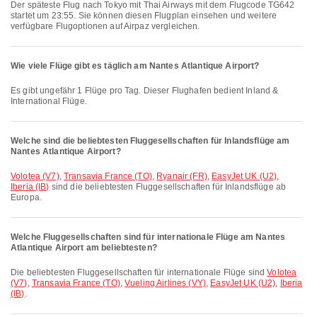
Der späteste Flug nach Tokyo mit Thai Airways mit dem Flugcode TG642
startet um 23:55. Sie können diesen Flugplan einsehen und weitere
verfügbare Flugoptionen auf Airpaz vergleichen.
Wie viele Flüge gibt es täglich am Nantes Atlantique Airport?
Es gibt ungefähr 1 Flüge pro Tag. Dieser Flughafen bedient Inland &
International Flüge.
Welche sind die beliebtesten Fluggesellschaften für Inlandsflüge am
Nantes Atlantique Airport?
Volotea (V7)
,
Transavia France (TO)
,
Ryanair (FR)
,
EasyJet UK (U2)
,
Iberia (IB)
sind die beliebtesten Fluggesellschaften für Inlandsflüge ab
Europa.
Welche Fluggesellschaften sind für internationale Flüge am Nantes
Atlantique Airport am beliebtesten?
Die beliebtesten Fluggesellschaften für internationale Flüge sind
Volotea
(V7)
,
Transavia France (TO)
,
Vueling Airlines (VY)
,
EasyJet UK (U2)
,
Iberia
(IB)
.