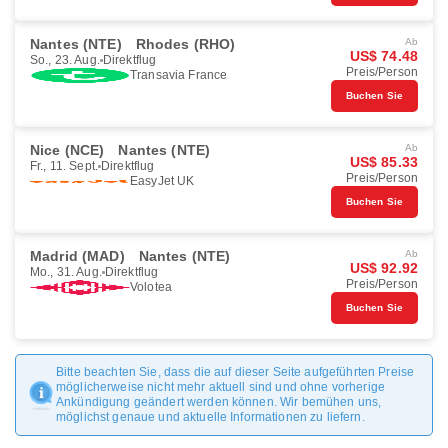
Nantes (NTE)
Rhodes (RHO)
Ab
US$ 74.48
So., 23. Aug.
Direktflug
Preis/Person
Transavia France
Buchen Sie
Nice (NCE)
Nantes (NTE)
Ab
US$ 85.33
Fr., 11. Sept.
Direktflug
Preis/Person
EasyJet UK
Buchen Sie
Madrid (MAD)
Nantes (NTE)
Ab
US$ 92.92
Mo., 31. Aug.
Direktflug
Preis/Person
Volotea
Buchen Sie
Bitte beachten Sie, dass die auf dieser Seite aufgeführten Preise
möglicherweise nicht mehr aktuell sind und ohne vorherige
Ankündigung geändert werden können. Wir bemühen uns,
möglichst genaue und aktuelle Informationen zu liefern.