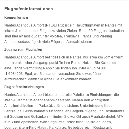
Flughafeninformationen
Kennenlernen
Nantes Atlantique Airport (NTE/LFRS) ist ein Hauptflughafen in Nantes mit
Inland & International Flügen zu vielen Zielen. Rund 20 Fluggesellschaften
sind hier ansässig, darunter Volotea, Transavia France und Vueling
Airlines, sodass täglich viele Flüge zur Auswahl stehen.
Zugang zum Flughafen
Nantes Atlantique Airport befindet sich in Nantes, nur etwa km vom entfernt
— ein praktischer Ausgangspunkt für Ihre Reise. Nutzen Sie Karten oder
eine Fahrtenvermittlungs-App? Sie finden ihn unter 47.1574188,
-1.6084203. Egal, wo Sie starten, versuchen Sie etwas früher
aufzubrechen, damit Sie ohne Eile ankommen können.
Flughafeneinrichtungen
Nantes Atlantique Airport bietet eine breite Palette an Einrichtungen, die
Ihren Aufenthalt hier angenehm gestalten. Neben den wichtigsten
Annehmlichkeiten — Parkplätze für die sichere Unterbringung Ihres
Fahrzeugs, Geldautomaten für schnellen Bargeld-Zugang und Restaurants
mit Speisen und Getränken — finden Sie vor Ort auch Flughafenhotel, ATM,
Klinik und Apotheken, Währungsumtauschservice, Zollfreier Laden,
Lounge, Eltern-Kind-Raum, Parkplätze, Gebetsbereich, Restaurant,