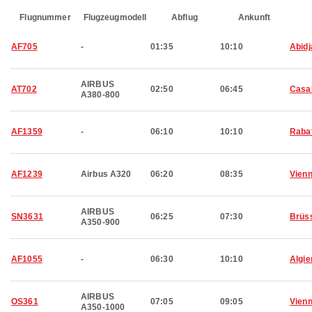
Flugnummer
Flugzeugmodell
Abflug
Ankunft
AF705
-
01:35
10:10
Abidj
AIRBUS
AT702
02:50
06:45
Casa
A380-800
AF1359
-
06:10
10:10
Raba
AF1239
Airbus A320
06:20
08:35
Vien
AIRBUS
SN3631
06:25
07:30
Brüs
A350-900
AF1055
-
06:30
10:10
Algie
AIRBUS
OS361
07:05
09:05
Vien
A350-1000