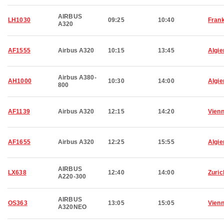
AIRBUS
LH1030
09:25
10:40
Frank
A320
AF1555
Airbus A320
10:15
13:45
Algie
Airbus A380-
AH1000
10:30
14:00
Algie
800
AF1139
Airbus A320
12:15
14:20
Vien
AF1655
Airbus A320
12:25
15:55
Algie
AIRBUS
LX638
12:40
14:00
Zuric
A220-300
AIRBUS
OS363
13:05
15:05
Vien
A320NEO