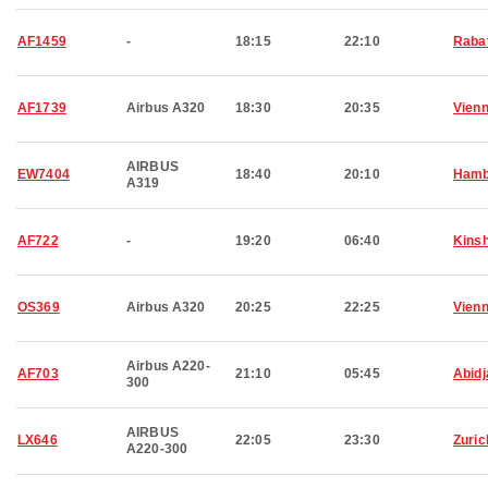
AF1459
-
18:15
22:10
Raba
AF1739
Airbus A320
18:30
20:35
Vien
AIRBUS
EW7404
18:40
20:10
Hamb
A319
AF722
-
19:20
06:40
Kins
OS369
Airbus A320
20:25
22:25
Vien
Airbus A220-
AF703
21:10
05:45
Abidj
300
AIRBUS
LX646
22:05
23:30
Zuric
A220-300