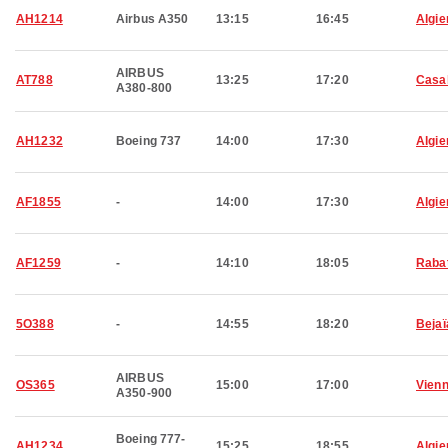
AH1214
Airbus A350
13:15
16:45
Algie
AIRBUS
AT788
13:25
17:20
Casa
A380-800
AH1232
Boeing 737
14:00
17:30
Algie
AF1855
-
14:00
17:30
Algie
AF1259
-
14:10
18:05
Raba
5O388
-
14:55
18:20
Bejaï
AIRBUS
OS365
15:00
17:00
Vien
A350-900
Boeing 777-
AH1234
15:25
18:55
Algie