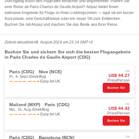
Durchgang durch den Flughafen einfacher und angenehmer. Planen Sie
eine Reise ab Paris Charles de Gaulle Airport? Airpaz bietet Ihnen
exklusive Angebote für Flüge zu Ihren Lieblingszielen — egal ob ein kurzer
Kurzurlaub, eine Geschäftsreise oder ein neuer Ort zum Entdecken.
Buchen Sie mit Airpaz und machen Sie das Beste aus Ihrer Reise.
Zuletzt aktualisiert
8. August 2026 um 23:14 GMT+0
Buchen Sie und sichern Sie sich die besten Flugangebote
in Paris Charles de Gaulle Airport (CDG)
Paris (CDG)
Nice (NCE)
Ab
US$ 44.27
Fr., 4. Sept.
Direktflug
Preis/Person
EasyJet UK
Buchen Sie
Mailand (MXP)
Paris (CDG)
Ab
US$ 44.42
Mo., 31. Aug.
Direktflug
Preis/Person
EasyJet UK
Buchen Sie
Paris (CDG)
Barcelona (BCN)
Ab