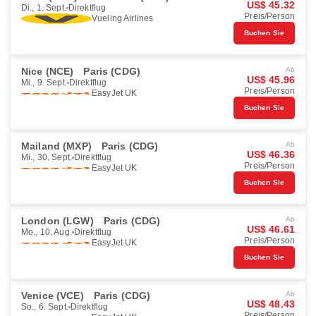
US$ 45.32
Di., 1. Sept.
Direktflug
Preis/Person
Vueling Airlines
Buchen Sie
Nice (NCE)
Paris (CDG)
Ab
US$ 45.96
Mi., 9. Sept.
Direktflug
Preis/Person
EasyJet UK
Buchen Sie
Mailand (MXP)
Paris (CDG)
Ab
US$ 46.36
Mi., 30. Sept.
Direktflug
Preis/Person
EasyJet UK
Buchen Sie
London (LGW)
Paris (CDG)
Ab
US$ 46.61
Mo., 10. Aug.
Direktflug
Preis/Person
EasyJet UK
Buchen Sie
Venice (VCE)
Paris (CDG)
Ab
US$ 48.43
So., 6. Sept.
Direktflug
Preis/Person