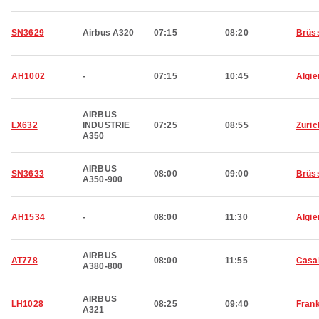
SN3629
Airbus A320
07:15
08:20
Brüs
AH1002
-
07:15
10:45
Algie
AIRBUS
LX632
INDUSTRIE
07:25
08:55
Zuric
A350
AIRBUS
SN3633
08:00
09:00
Brüs
A350-900
AH1534
-
08:00
11:30
Algie
AIRBUS
AT778
08:00
11:55
Casa
A380-800
AIRBUS
LH1028
08:25
09:40
Frank
A321