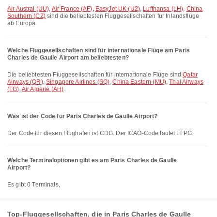
Air Austral (UU)
,
Air France (AF)
,
EasyJet UK (U2)
,
Lufthansa (LH)
,
China
Southern (CZ)
sind die beliebtesten Fluggesellschaften für Inlandsflüge
ab Europa.
Welche Fluggesellschaften sind für internationale Flüge am Paris
Charles de Gaulle Airport am beliebtesten?
Die beliebtesten Fluggesellschaften für internationale Flüge sind
Qatar
Airways (QR)
,
Singapore Airlines (SQ)
,
China Eastern (MU)
,
Thai Airways
(TG)
,
Air Algerie (AH)
.
Was ist der Code für Paris Charles de Gaulle Airport?
Der Code für diesen Flughafen ist CDG. Der ICAO-Code lautet LFPG.
Welche Terminaloptionen gibt es am Paris Charles de Gaulle
Airport?
Es gibt 0 Terminals,
Top-Fluggesellschaften, die in Paris Charles de Gaulle