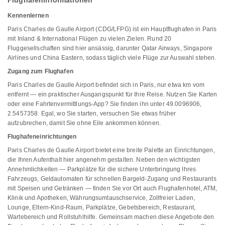
Flughafeninformationen
Kennenlernen
Paris Charles de Gaulle Airport (CDG/LFPG) ist ein Hauptflughafen in Paris
mit Inland & International Flügen zu vielen Zielen. Rund 20
Fluggesellschaften sind hier ansässig, darunter Qatar Airways, Singapore
Airlines und China Eastern, sodass täglich viele Flüge zur Auswahl stehen.
Zugang zum Flughafen
Paris Charles de Gaulle Airport befindet sich in Paris, nur etwa km vom
entfernt — ein praktischer Ausgangspunkt für Ihre Reise. Nutzen Sie Karten
oder eine Fahrtenvermittlungs-App? Sie finden ihn unter 49.0096906,
2.5457358. Egal, wo Sie starten, versuchen Sie etwas früher
aufzubrechen, damit Sie ohne Eile ankommen können.
Flughafeneinrichtungen
Paris Charles de Gaulle Airport bietet eine breite Palette an Einrichtungen,
die Ihren Aufenthalt hier angenehm gestalten. Neben den wichtigsten
Annehmlichkeiten — Parkplätze für die sichere Unterbringung Ihres
Fahrzeugs, Geldautomaten für schnellen Bargeld-Zugang und Restaurants
mit Speisen und Getränken — finden Sie vor Ort auch Flughafenhotel, ATM,
Klinik und Apotheken, Währungsumtauschservice, Zollfreier Laden,
Lounge, Eltern-Kind-Raum, Parkplätze, Gebetsbereich, Restaurant,
Wartebereich und Rollstuhlhilfe. Gemeinsam machen diese Angebote den