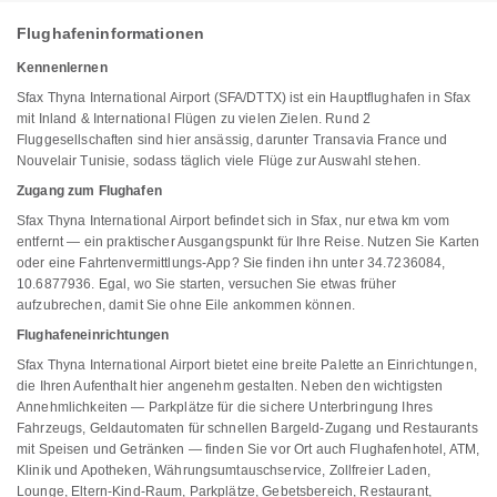
Flughafeninformationen
Kennenlernen
Sfax Thyna International Airport (SFA/DTTX) ist ein Hauptflughafen in Sfax
mit Inland & International Flügen zu vielen Zielen. Rund 2
Fluggesellschaften sind hier ansässig, darunter Transavia France und
Nouvelair Tunisie, sodass täglich viele Flüge zur Auswahl stehen.
Zugang zum Flughafen
Sfax Thyna International Airport befindet sich in Sfax, nur etwa km vom
entfernt — ein praktischer Ausgangspunkt für Ihre Reise. Nutzen Sie Karten
oder eine Fahrtenvermittlungs-App? Sie finden ihn unter 34.7236084,
10.6877936. Egal, wo Sie starten, versuchen Sie etwas früher
aufzubrechen, damit Sie ohne Eile ankommen können.
Flughafeneinrichtungen
Sfax Thyna International Airport bietet eine breite Palette an Einrichtungen,
die Ihren Aufenthalt hier angenehm gestalten. Neben den wichtigsten
Annehmlichkeiten — Parkplätze für die sichere Unterbringung Ihres
Fahrzeugs, Geldautomaten für schnellen Bargeld-Zugang und Restaurants
mit Speisen und Getränken — finden Sie vor Ort auch Flughafenhotel, ATM,
Klinik und Apotheken, Währungsumtauschservice, Zollfreier Laden,
Lounge, Eltern-Kind-Raum, Parkplätze, Gebetsbereich, Restaurant,