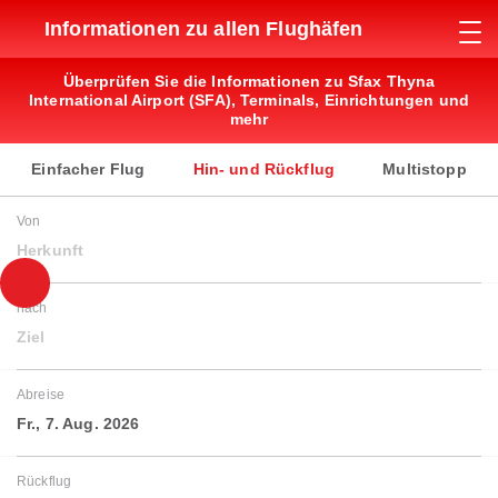
Informationen zu allen Flughäfen
Überprüfen Sie die Informationen zu Sfax Thyna
International Airport (SFA), Terminals, Einrichtungen und
mehr
Einfacher Flug
Hin- und Rückflug
Multistopp
Von
Herkunft
nach
Ziel
Abreise
Fr., 7. Aug. 2026
Rückflug