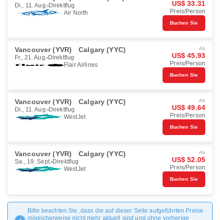
US$ 33.31
Di., 11. Aug.
Direktflug
Preis/Person
Air North
Buchen Sie
Vancouver (YVR)
Calgary (YYC)
Ab
US$ 45.93
Fr., 21. Aug.
Direktflug
Preis/Person
Flair Airlines
Buchen Sie
Vancouver (YVR)
Calgary (YYC)
Ab
US$ 49.64
Di., 11. Aug.
Direktflug
Preis/Person
WestJet
Buchen Sie
Vancouver (YVR)
Calgary (YYC)
Ab
US$ 52.05
Sa., 19. Sept.
Direktflug
Preis/Person
WestJet
Buchen Sie
Bitte beachten Sie, dass die auf dieser Seite aufgeführten Preise
möglicherweise nicht mehr aktuell sind und ohne vorherige