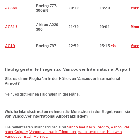
Boeing 777-
AC860
20:10
13:20
Van
300ER
Airbus A220-
AC313
21:30
00:01
Mont
300
AC19
Boeing 787
22:50
05:15
+1d
Van
Häufig gestellte Fragen zu Vancouver International Airport
Gibt es einen Flughafen in der Nähe von Vancouver International
Airport?
Nein, es gibt keinen Flughafen in der Nähe.
Welche Inlandsstrecken nehmen die Menschen in der Regel, wenn sie
von Vancouver International Airport abfliegen?
Die beliebtesten Inlandsrouten sind
Vancouver nach Toronto
,
Vancouver
nach Calgary
,
Vancouver nach Edmonton
,
Vancouver nach Kelowna
,
Vancouver nach Montreal