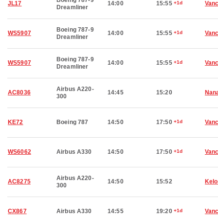
Boeing 787-9
JL17
14:00
15:55
+1d
Van
Dreamliner
Boeing 787-9
WS5907
14:00
15:55
+1d
Van
Dreamliner
Boeing 787-9
WS5907
14:00
15:55
+1d
Van
Dreamliner
Airbus A220-
AC8036
14:45
15:20
Nan
300
KE72
Boeing 787
14:50
17:50
+1d
Van
WS6062
Airbus A330
14:50
17:50
+1d
Van
Airbus A220-
AC8275
14:50
15:52
Kel
300
CX867
Airbus A330
14:55
19:20
+1d
Van