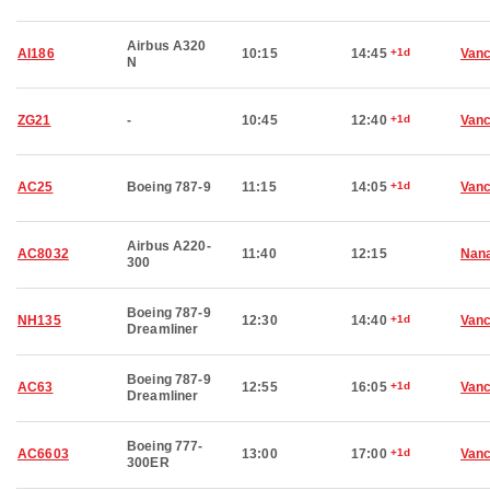
Airbus A320
AI186
10:15
14:45
+1d
Van
N
ZG21
-
10:45
12:40
+1d
Van
AC25
Boeing 787-9
11:15
14:05
+1d
Van
Airbus A220-
AC8032
11:40
12:15
Nan
300
Boeing 787-9
NH135
12:30
14:40
+1d
Van
Dreamliner
Boeing 787-9
AC63
12:55
16:05
+1d
Van
Dreamliner
Boeing 777-
AC6603
13:00
17:00
+1d
Van
300ER