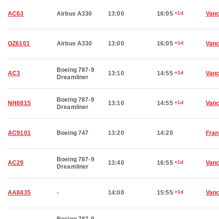
AC63
Airbus A330
13:00
16:05
+1d
Van
OZ6101
Airbus A330
13:00
16:05
+1d
Van
Boeing 787-9
AC3
13:10
14:55
+1d
Van
Dreamliner
Boeing 787-9
NH6815
13:10
14:55
+1d
Van
Dreamliner
AC9101
Boeing 747
13:20
14:20
Fran
Boeing 787-9
AC29
13:40
16:55
+1d
Van
Dreamliner
AA8435
-
14:00
15:55
+1d
Van