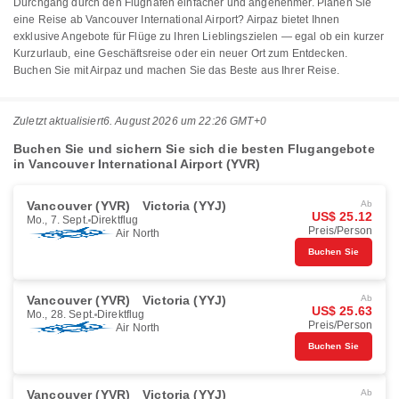
Durchgang durch den Flughafen einfacher und angenehmer. Planen Sie
eine Reise ab Vancouver International Airport? Airpaz bietet Ihnen
exklusive Angebote für Flüge zu Ihren Lieblingszielen — egal ob ein kurzer
Kurzurlaub, eine Geschäftsreise oder ein neuer Ort zum Entdecken.
Buchen Sie mit Airpaz und machen Sie das Beste aus Ihrer Reise.
Zuletzt aktualisiert
6. August 2026 um 22:26 GMT+0
Buchen Sie und sichern Sie sich die besten Flugangebote
in Vancouver International Airport (YVR)
Vancouver (YVR)
Victoria (YYJ)
Ab
US$ 25.12
Mo., 7. Sept.
Direktflug
Preis/Person
Air North
Buchen Sie
Vancouver (YVR)
Victoria (YYJ)
Ab
US$ 25.63
Mo., 28. Sept.
Direktflug
Preis/Person
Air North
Buchen Sie
Vancouver (YVR)
Victoria (YYJ)
Ab