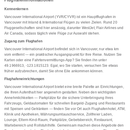
Flughafeninformationen
Kennenlernen
Vancouver International Airport (YVR/CYVR) ist ein Hauptflughafen in
Vancouver mit Inland & International Flügen zu vielen Zielen. Rund 20
Fluggesellschaften sind hier ansässig, darunter WestJet, Flair Airlines und
Air Canada, sodass täglich viele Flüge zur Auswahl stehen.
Zugang zum Flughafen
Vancouver International Airport befindet sich in Vancouver, nur etwa km
vom entfernt — ein praktischer Ausgangspunkt für Ihre Reise. Nutzen Sie
Karten oder eine Fahrtenvermittlungs-App? Sie finden ihn unter
49.1966913, -123.1815123. Egal, wo Sie starten, versuchen Sie etwas
früher aufzubrechen, damit Sie ohne Eile ankommen können.
Flughafeneinrichtungen
Vancouver International Airport bietet eine breite Palette an Einrichtungen,
die Ihren Aufenthalt hier angenehm gestalten. Neben den wichtigsten
Annehmlichkeiten — Parkplätze für die sichere Unterbringung Ihres
Fahrzeugs, Geldautomaten für schnellen Bargeld-Zugang und Restaurants
mit Speisen und Getränken — finden Sie vor Ort auch Flughafenhotel, ATM,
Klinik und Apotheken, Währungsumtauschservice, Zollfreier Laden,
Lounge, Eltern-Kind-Raum, Parkplätze, Gebetsbereich, Restaurant,
Wartebereich und Rollstuhlhilfe. Gemeinsam machen diese Angebote den