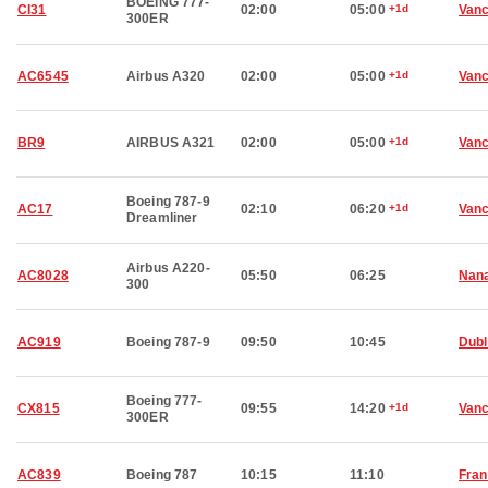
BOEING 777-
CI31
02:00
05:00
+1d
Van
300ER
AC6545
Airbus A320
02:00
05:00
+1d
Van
BR9
AIRBUS A321
02:00
05:00
+1d
Van
Boeing 787-9
AC17
02:10
06:20
+1d
Van
Dreamliner
Airbus A220-
AC8028
05:50
06:25
Nan
300
AC919
Boeing 787-9
09:50
10:45
Dubl
Boeing 777-
CX815
09:55
14:20
+1d
Van
300ER
AC839
Boeing 787
10:15
11:10
Fran