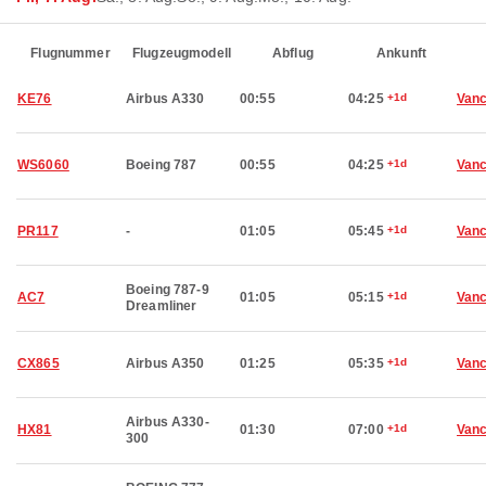
Flugnummer
Flugzeugmodell
Abflug
Ankunft
KE76
Airbus A330
00:55
04:25
+1d
Van
WS6060
Boeing 787
00:55
04:25
+1d
Van
PR117
-
01:05
05:45
+1d
Van
Boeing 787-9
AC7
01:05
05:15
+1d
Van
Dreamliner
CX865
Airbus A350
01:25
05:35
+1d
Van
Airbus A330-
HX81
01:30
07:00
+1d
Van
300