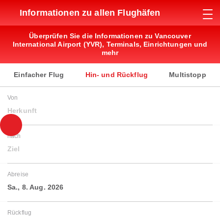
Informationen zu allen Flughäfen
Überprüfen Sie die Informationen zu Vancouver
International Airport (YVR), Terminals, Einrichtungen und
mehr
Einfacher Flug
Hin- und Rückflug
Multistopp
Von
Herkunft
nach
Ziel
Abreise
Sa., 8. Aug. 2026
Rückflug