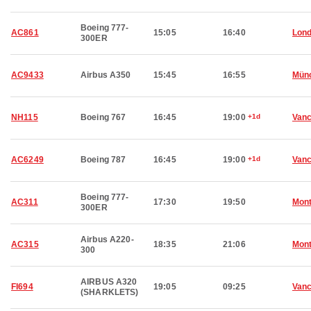
Boeing 777-
AC861
15:05
16:40
Lon
300ER
AC9433
Airbus A350
15:45
16:55
Mün
NH115
Boeing 767
16:45
19:00
+1d
Van
AC6249
Boeing 787
16:45
19:00
+1d
Van
Boeing 777-
AC311
17:30
19:50
Mont
300ER
Airbus A220-
AC315
18:35
21:06
Mont
300
AIRBUS A320
FI694
19:05
09:25
Van
(SHARKLETS)