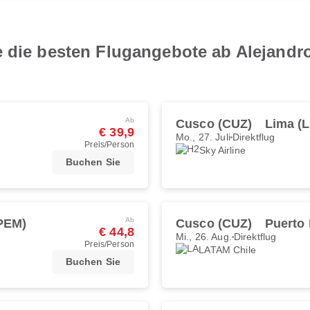
e die besten Flugangebote ab Alejandro
Ab
Cusco (CUZ)
Lima (L
€ 39,9
Mo., 27. Juli
Direktflug
Preis/Person
Sky Airline
Buchen Sie
Ab
PEM)
Cusco (CUZ)
Puerto
€ 44,8
Mi., 26. Aug.
Direktflug
Preis/Person
LATAM Chile
Buchen Sie