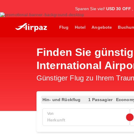
Sparen Sie viel!
USD 30 OFF
Flug
Hotel
Angebote
Buchu
Finden Sie günstig
International Airpo
Günstiger Flug zu Ihrem Traumz
Hin- und Rückflug
1 Passagier
Econom
Von