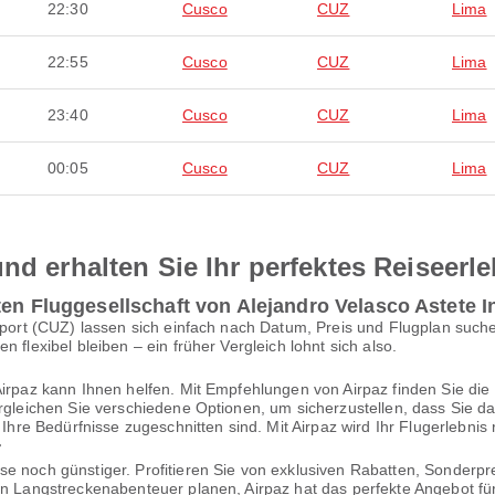
22:30
Cusco
CUZ
Lima
22:55
Cusco
CUZ
Lima
23:40
Cusco
CUZ
Lima
00:05
Cusco
CUZ
Lima
nd erhalten Sie Ihr perfektes Reiseerl
en Fluggesellschaft von Alejandro Velasco Astete In
rport (CUZ) lassen sich einfach nach Datum, Preis und Flugplan suchen
 flexibel bleiben – ein früher Vergleich lohnt sich also.
Airpaz kann Ihnen helfen. Mit Empfehlungen von Airpaz finden Sie die
ergleichen Sie verschiedene Optionen, um sicherzustellen, dass Sie d
f Ihre Bedürfnisse zugeschnitten sind. Mit Airpaz wird Ihr Flugerlebn
r
se noch günstiger. Profitieren Sie von exklusiven Rabatten, Sonderp
ein Langstreckenabenteuer planen, Airpaz hat das perfekte Angebot fü