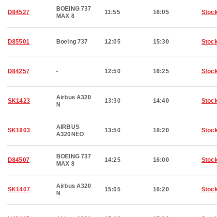
BOEING 737
D84527
11:55
16:05
Stoc
MAX 8
D85501
Boeing 737
12:05
15:30
Stoc
D84257
-
12:50
16:25
Stoc
Airbus A320
SK1423
13:30
14:40
Stoc
N
AIRBUS
SK1803
13:50
18:20
Stoc
A320NEO
BOEING 737
D84507
14:25
16:00
Stoc
MAX 8
Airbus A320
SK1407
15:05
16:20
Stoc
N