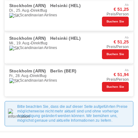
Stockholm (ARN)
Helsinki (HEL)
Ab
€ 51,25
Di., 25. Aug.
Direktflug
Preis/Person
Scandinavian Airlines
Buchen Sie
Stockholm (ARN)
Helsinki (HEL)
Ab
€ 51,25
Mi., 19. Aug.
Direktflug
Preis/Person
Scandinavian Airlines
Buchen Sie
Stockholm (ARN)
Berlin (BER)
Ab
€ 51,94
Fr., 28. Aug.
Direktflug
Preis/Person
Scandinavian Airlines
Buchen Sie
Bitte beachten Sie, dass die auf dieser Seite aufgeführten Preise
möglicherweise nicht mehr aktuell sind und ohne vorherige
Ankündigung geändert werden können. Wir bemühen uns,
möglichst genaue und aktuelle Informationen zu liefern.