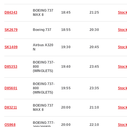
BOEING 737
D84343
18:45
21:25
Stoc
MAX 8
SK2679
Boeing 737
18:55
20:30
Stoc
Airbus A320
SK1409
19:30
20:45
Stoc
N
BOEING 737-
D85353
800
19:40
23:45
Stoc
(WINGLETS)
BOEING 737-
D85601
800
19:55
23:35
Stoc
(WINGLETS)
BOEING 737
D83211
20:00
21:10
Stoc
MAX 8
BOEING 777-
OS968
20:00
22:10
Stoc