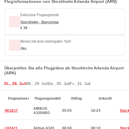
Fluginformationen von Stockholm Arlanda Airport (ARN)
Exklusive Flugangebote
Stockholm - Barcelona
€ 39
Monat mit dem niedrigsten Tarif
Okt.
Überprüfen Sie alle Flugpläne ab Stockholm Arlanda Airport
(ARN)
Di., 28. Juli
Mi., 29. Juli
Do., 30. Juli
Fr., 31. Juli
Flugnummer
Flugzeugmodell
Abflug
Ankunft
AIRBUS
SK1817
05:55
10:25
Stoc
A320NEO
LH2421
Airbus A320
06:00
08:10
Stoc