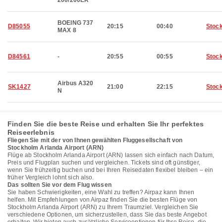
200/200ER
BOEING 737
D85055
20:15
00:40
Stoc
MAX 8
D84561
-
20:55
00:55
Stoc
Airbus A320
SK1427
21:00
22:15
Stoc
N
Finden Sie die beste Reise und erhalten Sie Ihr perfektes
Reiseerlebnis
Fliegen Sie mit der von Ihnen gewählten Fluggesellschaft von
Stockholm Arlanda Airport (ARN)
Flüge ab Stockholm Arlanda Airport (ARN) lassen sich einfach nach Datum,
Preis und Flugplan suchen und vergleichen. Tickets sind oft günstiger,
wenn Sie frühzeitig buchen und bei Ihren Reisedaten flexibel bleiben – ein
früher Vergleich lohnt sich also.
Das sollten Sie vor dem Flug wissen
Sie haben Schwierigkeiten, eine Wahl zu treffen? Airpaz kann Ihnen
helfen. Mit Empfehlungen von Airpaz finden Sie die besten Flüge von
Stockholm Arlanda Airport (ARN) zu Ihrem Traumziel. Vergleichen Sie
verschiedene Optionen, um sicherzustellen, dass Sie das beste Angebot