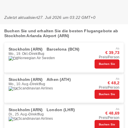
Zuletzt aktualisiert
27. Juli 2026 um 03:22 GMT+0
Buchen Sie und erhalten Sie die besten Flugangebote ab
Stockholm Arlanda Airport (ARN)
Stockholm (ARN)
Barcelona (BCN)
Ab
€ 39,73
Mo., 19. Okt.
Direktflug
Preis/Person
Norwegian Air Sweden
Buchen Sie
Stockholm (ARN)
Athen (ATH)
Ab
€ 48,2
Mo., 10. Aug.
Direktflug
Preis/Person
Scandinavian Airlines
Buchen Sie
Stockholm (ARN)
London (LHR)
Ab
€ 48,69
Di., 25. Aug.
Direktflug
Preis/Person
Scandinavian Airlines
Buchen Sie