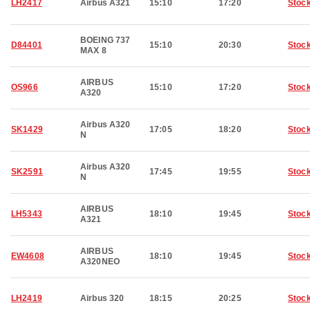
LH2417
Airbus A321
15:10
17:20
Stoc
BOEING 737
D84401
15:10
20:30
Stoc
MAX 8
AIRBUS
OS966
15:10
17:20
Stoc
A320
Airbus A320
SK1429
17:05
18:20
Stoc
N
Airbus A320
SK2591
17:45
19:55
Stoc
N
AIRBUS
LH5343
18:10
19:45
Stoc
A321
AIRBUS
EW4608
18:10
19:45
Stoc
A320NEO
LH2419
Airbus 320
18:15
20:25
Stoc