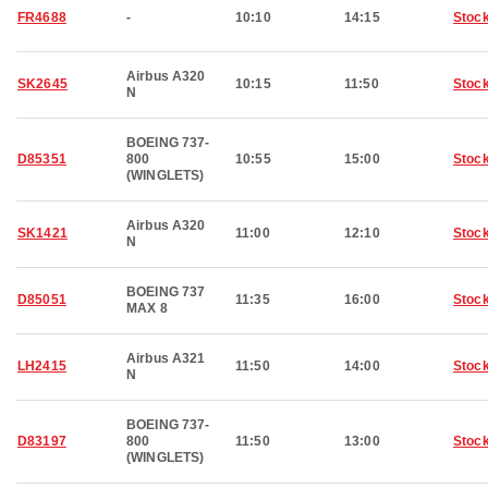
FR4688
-
10:10
14:15
Stoc
Airbus A320
SK2645
10:15
11:50
Stoc
N
BOEING 737-
D85351
800
10:55
15:00
Stoc
(WINGLETS)
Airbus A320
SK1421
11:00
12:10
Stoc
N
BOEING 737
D85051
11:35
16:00
Stoc
MAX 8
Airbus A321
LH2415
11:50
14:00
Stoc
N
BOEING 737-
D83197
800
11:50
13:00
Stoc
(WINGLETS)