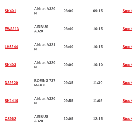
Airbus A320
SK401
08:00
09:15
Stoc
N
AIRBUS
EW8213
08:40
10:15
Stoc
A320
Airbus A321
LH5344
08:40
10:15
Stoc
N
Airbus A320
SK403
09:00
10:10
Stoc
N
BOEING 737
D82620
09:35
11:30
Stoc
MAX 8
Airbus A320
SK1419
09:55
11:05
Stoc
N
AIRBUS
OS962
10:05
12:15
Stoc
A320