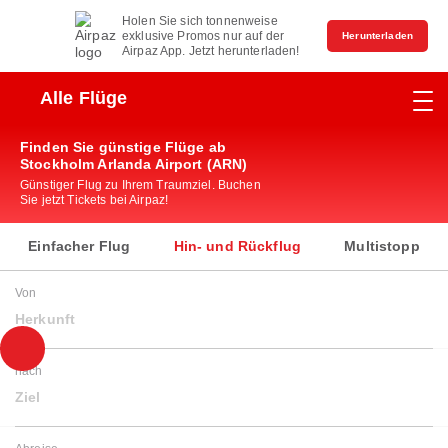
Holen Sie sich tonnenweise
exklusive Promos nur auf der
Herunterladen
Airpaz App. Jetzt herunterladen!
Alle Flüge
Finden Sie günstige Flüge ab
Stockholm Arlanda Airport (ARN)
Günstiger Flug zu Ihrem Traumziel. Buchen
Sie jetzt Tickets bei Airpaz!
Einfacher Flug
Hin- und Rückflug
Multistopp
Von
Herkunft
nach
Ziel