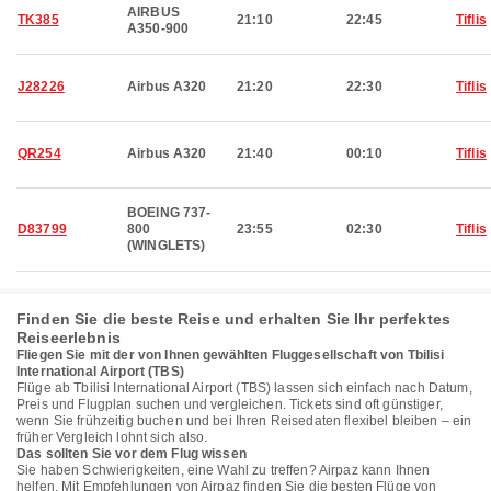
AIRBUS
TK385
21:10
22:45
Tiflis
A350-900
J28226
Airbus A320
21:20
22:30
Tiflis
QR254
Airbus A320
21:40
00:10
Tiflis
BOEING 737-
D83799
800
23:55
02:30
Tiflis
(WINGLETS)
Finden Sie die beste Reise und erhalten Sie Ihr perfektes
Reiseerlebnis
Fliegen Sie mit der von Ihnen gewählten Fluggesellschaft von Tbilisi
International Airport (TBS)
Flüge ab Tbilisi International Airport (TBS) lassen sich einfach nach Datum,
Preis und Flugplan suchen und vergleichen. Tickets sind oft günstiger,
wenn Sie frühzeitig buchen und bei Ihren Reisedaten flexibel bleiben – ein
früher Vergleich lohnt sich also.
Das sollten Sie vor dem Flug wissen
Sie haben Schwierigkeiten, eine Wahl zu treffen? Airpaz kann Ihnen
helfen. Mit Empfehlungen von Airpaz finden Sie die besten Flüge von