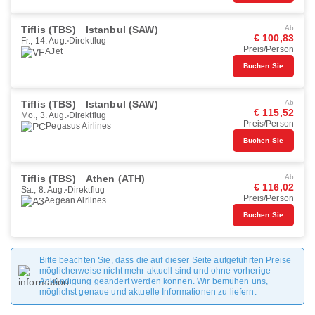
Tiflis (TBS)
Istanbul (SAW)
Ab
€ 100,83
Fr., 14. Aug.
Direktflug
Preis/Person
AJet
Buchen Sie
Tiflis (TBS)
Istanbul (SAW)
Ab
€ 115,52
Mo., 3. Aug.
Direktflug
Preis/Person
Pegasus Airlines
Buchen Sie
Tiflis (TBS)
Athen (ATH)
Ab
€ 116,02
Sa., 8. Aug.
Direktflug
Preis/Person
Aegean Airlines
Buchen Sie
Bitte beachten Sie, dass die auf dieser Seite aufgeführten Preise
möglicherweise nicht mehr aktuell sind und ohne vorherige
Ankündigung geändert werden können. Wir bemühen uns,
möglichst genaue und aktuelle Informationen zu liefern.