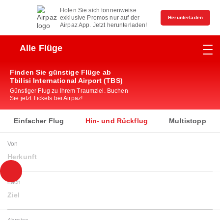
Holen Sie sich tonnenweise
exklusive Promos nur auf der
Herunterladen
Airpaz App. Jetzt herunterladen!
Alle Flüge
Finden Sie günstige Flüge ab
Tbilisi International Airport (TBS)
Günstiger Flug zu Ihrem Traumziel. Buchen
Sie jetzt Tickets bei Airpaz!
Einfacher Flug
Hin- und Rückflug
Multistopp
Von
Herkunft
nach
Ziel