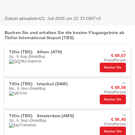
Zuletzt aktualisiert
21. Juli 2026 um 22:33 GMT+0
Buchen Sie und erhalten Sie die besten Flugangebote ab
Tbilisi International Airport (TBS)
Tiflis (TBS)
Athen (ATH)
Ab
€ 88,07
So., 9. Aug.
Direktflug
Preis/Person
Sky Express
Buchen Sie
Tiflis (TBS)
Istanbul (SAW)
Ab
€ 88,56
Mo., 9. Nov.
Direktflug
Preis/Person
AJet
Buchen Sie
Tiflis (TBS)
Amsterdam (AMS)
Ab
€ 96,45
So., 6. Sept.
Direktflug
Preis/Person
Transavia
Buchen Sie