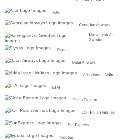
AJet
Georgian Airways
Norwegian Air
Sweden
Flynas
Qatar Airways
Arkia Israeli Airlines
El Al
China Eastern
LOT Polish Airlines
SunExpress
flydubai