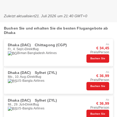
Zuletzt aktualisiert
21. Juli 2026 um 21:40 GMT+0
Buchen Sie und erhalten Sie die besten Flugangebote ab
Dhaka
Dhaka (DAC)
Chittagong (CGP)
Ab
€ 34,45
Fr., 4. Sept.
Direktflug
Preis/Person
Biman Bangladesh Airlines
Buchen Sie
Dhaka (DAC)
Sylhet (ZYL)
Ab
€ 36,99
Mo., 10. Aug.
Direktflug
Preis/Person
US-Bangla Airlines
Buchen Sie
Dhaka (DAC)
Sylhet (ZYL)
Ab
€ 36,99
Mi., 29. Juli
Direktflug
Preis/Person
US-Bangla Airlines
Buchen Sie