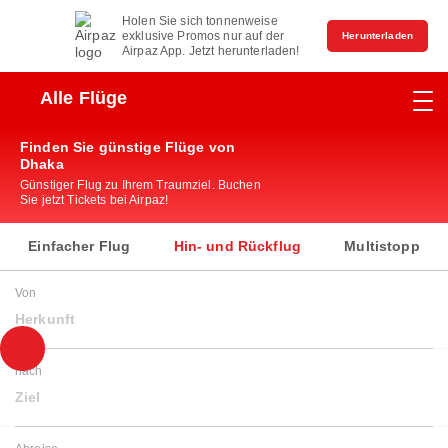
Holen Sie sich tonnenweise
exklusive Promos nur auf der
Herunterladen
Airpaz App. Jetzt herunterladen!
Alle Flüge
Finden Sie günstige Flüge von
Dhaka
Günstiger Flug zu Ihrem Traumziel. Buchen
Sie jetzt Tickets bei Airpaz!
Einfacher Flug
Hin- und Rückflug
Multistopp
Von
Herkunft
nach
Ziel