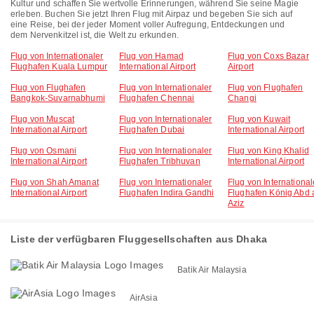
Kultur und schaffen Sie wertvolle Erinnerungen, während Sie seine Magie
erleben. Buchen Sie jetzt Ihren Flug mit Airpaz und begeben Sie sich auf
eine Reise, bei der jeder Moment voller Aufregung, Entdeckungen und
dem Nervenkitzel ist, die Welt zu erkunden.
Flug von Internationaler
Flug von Hamad
Flug von Coxs Bazar
Flughafen Kuala Lumpur
International Airport
Airport
Flug von Flughafen
Flug von Internationaler
Flug von Flughafen
Bangkok-Suvarnabhumi
Flughafen Chennai
Changi
Flug von Muscat
Flug von Internationaler
Flug von Kuwait
International Airport
Flughafen Dubai
International Airport
Flug von Osmani
Flug von Internationaler
Flug von King Khalid
International Airport
Flughafen Tribhuvan
International Airport
Flug von Shah Amanat
Flug von Internationaler
Flug von International
International Airport
Flughafen Indira Gandhi
Flughafen König Abd a
Aziz
Liste der verfügbaren Fluggesellschaften aus Dhaka
Batik Air Malaysia
AirAsia