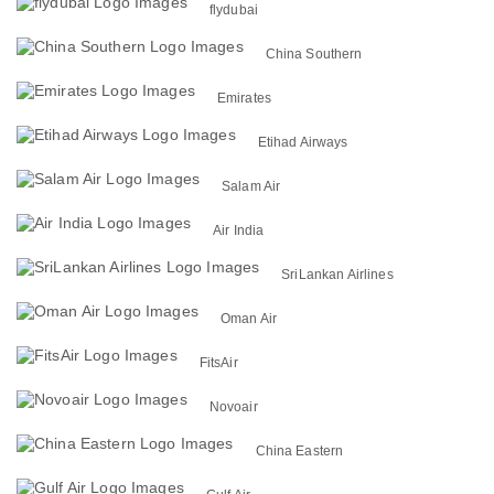
flydubai
China Southern
Emirates
Etihad Airways
Salam Air
Air India
SriLankan Airlines
Oman Air
FitsAir
Novoair
China Eastern