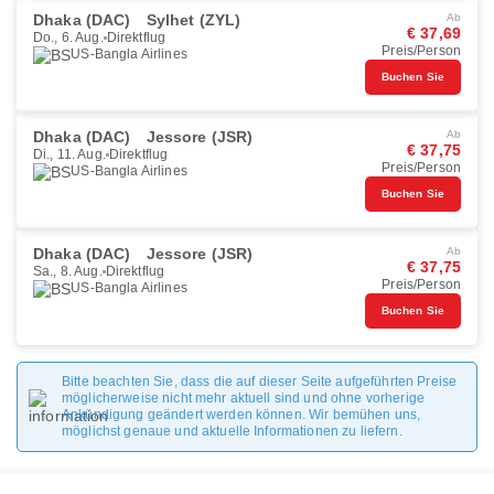
Dhaka (DAC)
Sylhet (ZYL)
Ab
€ 37,69
Do., 6. Aug.
Direktflug
Preis/Person
US-Bangla Airlines
Buchen Sie
Dhaka (DAC)
Jessore (JSR)
Ab
€ 37,75
Di., 11. Aug.
Direktflug
Preis/Person
US-Bangla Airlines
Buchen Sie
Dhaka (DAC)
Jessore (JSR)
Ab
€ 37,75
Sa., 8. Aug.
Direktflug
Preis/Person
US-Bangla Airlines
Buchen Sie
Bitte beachten Sie, dass die auf dieser Seite aufgeführten Preise
möglicherweise nicht mehr aktuell sind und ohne vorherige
Ankündigung geändert werden können. Wir bemühen uns,
möglichst genaue und aktuelle Informationen zu liefern.