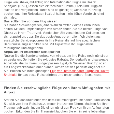
Flüge von Dhaka, mit Abflug von Internationaler Flughafen Hazrat
Shahjalal (DAC), lassen sich einfach nach Datum, Preis und Flugplan
suchen und vergleichen. Tarife sind oft günstiger, wenn Sie frühzeitig
buchen und Ihre Reisedaten flexibel halten – ein früher Vergleich lohnt
sich also.
Das sollten Sie vor dem Flug wissen
Sie haben Schwierigkeiten, eine Wahl zu treffen? Airpaz kann Ihnen
helfen. Mit den Empfehlungen von Airpaz finden Sie die besten Flüge von
Dhaka zu Ihrem Traumziel. Vergleichen Sie verschiedene Optionen, um
sicherzustellen, dass Sie das beste Angebot erhalten. Wir bieten auch
zusätzliche Serviceoptionen für Ihre Reise, die auf Ihre spezifischen
Bedürfnisse zugeschnitten sind. Mit Airpaz wird Ihr Flugerlebnis
reibungslos und angenehm.
Airpaz als Ihr erfahrener Reisepartner
Nutzen Sie die Sonderangebote von Airpaz, um Ihre Reise noch günstiger
zu gestalten. Genießen Sie exklusive Rabatte, Sondertarife und saisonale
Angebote, die zu Ihrem Budget passen. Egal, ob Sie einen Kurztrip oder
ein Langstreckenabenteuer planen, Airpaz hat das perfekte Angebot für
Sie. Buchen Sie Ihren günstigen
Flug von Internationaler Flughafen Hazrat
Shahjalal
für das beste Reiseerlebnis und unschlagbare Ersparnisse.
Finden Sie erschwingliche Flüge von Ihrem Abflughafen mit
Airpaz
Starten Sie das Abenteuer, von dem Sie immer geträumt haben, und lassen
Sie sich von Ihrer Reiselust zu neuen Horizonten führen. Machen Sie Ihren
Traumurlaub wahr, indem Sie einen günstigen Flug von Ihrem Abflughafen
buchen. Erkunden Sie Ihr Traumziel, tauchen Sie ein in seine lebendige