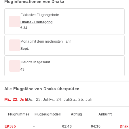
Fluginformationen von Dhaka
Exklusive Flugangebote
Dhaka - Chittagong
€ 34
Monat mit dem niedrigsten Tarif
Sept.
Zielorte insgesamt
43
Alle Flugpläne von Dhaka überprüfen
Mi., 22. Juli
Do., 23. Juli
Fr., 24. Juli
Sa., 25. Juli
Flugnummer
Flugzeugmodell
Abflug
Ankunft
EK585
-
01:40
04:30
Dhak