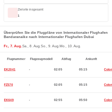
Zielorte insgesamt
1
Überprüfen Sie die Flugpläne von Internationaler Flughafen
Bandaranaike nach Internationaler Flughafen Dubai
Fr., 7. Aug.
Sa., 8. Aug.
So., 9. Aug.
Mo., 10. Aug.
Flugnummer
Flugzeugmodell
Abflug
Ankunft
EK2041
-
02:05
05:15
Colo
FZ570
-
02:05
05:15
Colo
EK649
-
02:55
05:50
Colo