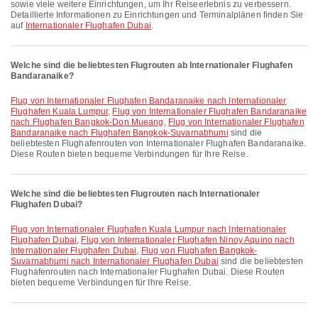
sowie viele weitere Einrichtungen, um Ihr Reiseerlebnis zu verbessern.
Detaillierte Informationen zu Einrichtungen und Terminalplänen finden Sie
auf
Internationaler Flughafen Dubai
.
Welche sind die beliebtesten Flugrouten ab Internationaler Flughafen
Bandaranaike?
Flug von Internationaler Flughafen Bandaranaike nach Internationaler
Flughafen Kuala Lumpur
,
Flug von Internationaler Flughafen Bandaranaike
nach Flughafen Bangkok-Don Mueang
,
Flug von Internationaler Flughafen
Bandaranaike nach Flughafen Bangkok-Suvarnabhumi
sind die
beliebtesten Flughafenrouten von Internationaler Flughafen Bandaranaike.
Diese Routen bieten bequeme Verbindungen für Ihre Reise.
Welche sind die beliebtesten Flugrouten nach Internationaler
Flughafen Dubai?
Flug von Internationaler Flughafen Kuala Lumpur nach Internationaler
Flughafen Dubai
,
Flug von Internationaler Flughafen Ninoy Aquino nach
Internationaler Flughafen Dubai
,
Flug von Flughafen Bangkok-
Suvarnabhumi nach Internationaler Flughafen Dubai
sind die beliebtesten
Flughafenrouten nach Internationaler Flughafen Dubai. Diese Routen
bieten bequeme Verbindungen für Ihre Reise.