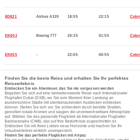
8D821
Airbus A320
18:55
22:15
Colo
EK653
Boeing 777
20:35
01:55
Colo
EK655
-
22:05
00:55
Colo
Finden Sie die beste Reise und erhalten Sie Ihr perfektes
Reiseerlebnis
Entdecken Sie ein Abenteuer, das Sie nie vergessen werden
Begeben Sie sich auf eine bemerkenswerte Reise nach Internationaler
Flughafen Dubai (DXB), wo Sie vom Moment Ihrer Landung an
wunderschöne Städte mit atemberaubenden Ausblicken entdecken
können. Stellen Sie sich vor, Sie schlendern durch belebte Straßen,
genießen lokale Aromen und saugen die unverwechselbare Atmosphäre
auf. Wählen Sie das passende Flugticket ab Internationaler Flughafen
Bandaranaike (CMB), das auf Ihre Bedürfnisse zugeschnitten ist.
Entdecken Sie mit Ihren Lieben neue Horizonte und machen Sie Ihr
Urlaubserlebnis wirklich unvergesslich.
Finden Sie das perfekte Flugticket mit Airpaz