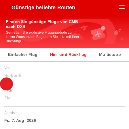
Günstige beliebte Routen
Finden Sie günstige Flüge von CMB
nach DXB
Genießen Sie exklusive Flugangebote zu
Ihrem Wunschziel. Beginnen Sie jetzt mit Ihrer
Buchung!
Einfacher Flug
Hin- und Rückflug
Multistopp
Von
Herkunft
nach
Ziel
Abreise
Fr., 7. Aug. 2026