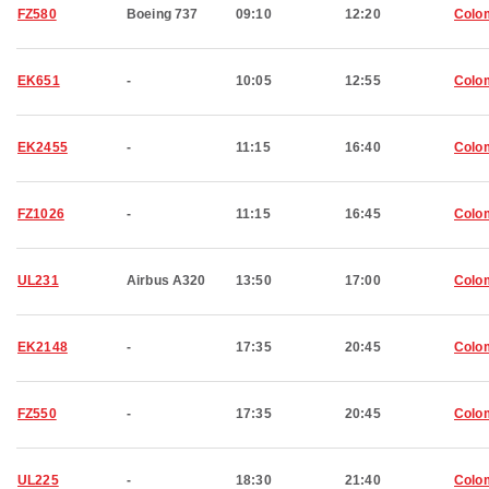
FZ580
Boeing 737
09:10
12:20
Colo
EK651
-
10:05
12:55
Colo
EK2455
-
11:15
16:40
Colo
FZ1026
-
11:15
16:45
Colo
UL231
Airbus A320
13:50
17:00
Colo
EK2148
-
17:35
20:45
Colo
FZ550
-
17:35
20:45
Colo
UL225
-
18:30
21:40
Colo