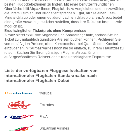
Für ein nahtloses Reiseerlebnis ist Airpaz Ihre erste Anlaufstelle, um die
besten Flugticketoptionen zu finden. Mit einer benutzerfreundlichen
Oberfläche hilft Airpaz Ihnen, Flugtickets zu vergleichen und auszuwählen,
die Ihrem Zeitplan und Budget entsprechen. Egal, ob Sie einen Last-
Minute-Urlaub oder einen gut durchdachten Urlaub planen, Airpaz bietet
eine große Auswahl, um sicherzustellen, dass Ihre Reise so bequem wie
möglich ist.
Erschwinglicher Ticketpreis ohne Kompromisse
Airpaz bietet exklusive Angebote und Sonderangebote, sodass Sie Ihr
Ticket zu unglaublich günstigen Preisen buchen können. Profitieren Sie
von ermäßigten Preisen, ohne Kompromisse bei Qualität oder Komfort
einzugehen. Mit Airpaz war es noch nie so einfach, zu Ihrem Traumziel zu
reisen. Buchen Sie Ihren günstigen Flug mit Airpaz für ein
außergewöhnliches Reiseerlebnis und unschlagbare Ersparnisse.
Liste der verfügbaren Fluggesellschaften von
Internationaler Flughafen Bandaranaike nach
Internationaler Flughafen Dubai
flydubai
Emirates
FitsAir
SriLankan Airlines