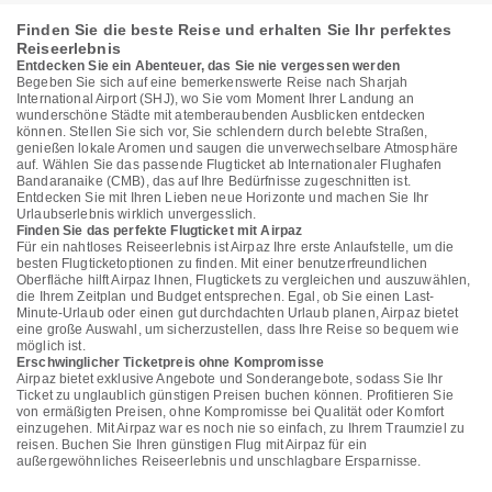
Finden Sie die beste Reise und erhalten Sie Ihr perfektes
Reiseerlebnis
Entdecken Sie ein Abenteuer, das Sie nie vergessen werden
Begeben Sie sich auf eine bemerkenswerte Reise nach Sharjah
International Airport (SHJ), wo Sie vom Moment Ihrer Landung an
wunderschöne Städte mit atemberaubenden Ausblicken entdecken
können. Stellen Sie sich vor, Sie schlendern durch belebte Straßen,
genießen lokale Aromen und saugen die unverwechselbare Atmosphäre
auf. Wählen Sie das passende Flugticket ab Internationaler Flughafen
Bandaranaike (CMB), das auf Ihre Bedürfnisse zugeschnitten ist.
Entdecken Sie mit Ihren Lieben neue Horizonte und machen Sie Ihr
Urlaubserlebnis wirklich unvergesslich.
Finden Sie das perfekte Flugticket mit Airpaz
Für ein nahtloses Reiseerlebnis ist Airpaz Ihre erste Anlaufstelle, um die
besten Flugticketoptionen zu finden. Mit einer benutzerfreundlichen
Oberfläche hilft Airpaz Ihnen, Flugtickets zu vergleichen und auszuwählen,
die Ihrem Zeitplan und Budget entsprechen. Egal, ob Sie einen Last-
Minute-Urlaub oder einen gut durchdachten Urlaub planen, Airpaz bietet
eine große Auswahl, um sicherzustellen, dass Ihre Reise so bequem wie
möglich ist.
Erschwinglicher Ticketpreis ohne Kompromisse
Airpaz bietet exklusive Angebote und Sonderangebote, sodass Sie Ihr
Ticket zu unglaublich günstigen Preisen buchen können. Profitieren Sie
von ermäßigten Preisen, ohne Kompromisse bei Qualität oder Komfort
einzugehen. Mit Airpaz war es noch nie so einfach, zu Ihrem Traumziel zu
reisen. Buchen Sie Ihren günstigen Flug mit Airpaz für ein
außergewöhnliches Reiseerlebnis und unschlagbare Ersparnisse.