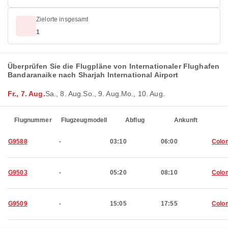
Zielorte insgesamt
1
Überprüfen Sie die Flugpläne von Internationaler Flughafen
Bandaranaike nach Sharjah International Airport
Fr., 7. Aug.
Sa., 8. Aug.
So., 9. Aug.
Mo., 10. Aug.
Flugnummer
Flugzeugmodell
Abflug
Ankunft
G9588
-
03:10
06:00
Colo
G9503
-
05:20
08:10
Colo
G9509
-
15:05
17:55
Colo