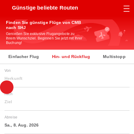
Günstige beliebte Routen
Finden Sie günstige Flüge von CMB
nach SHJ
Genießen Sie exklusive Flugangebote zu
Ihrem Wunschziel. Beginnen Sie jetzt mit Ihrer
Buchung!
Einfacher Flug
Hin- und Rückflug
Multistopp
Von
Herkunft
nach
Ziel
Abreise
Sa., 8. Aug. 2026