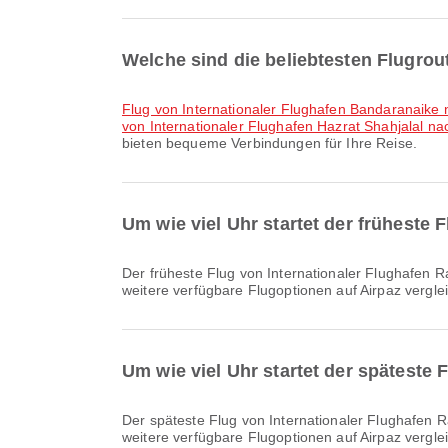
Welche sind die beliebtesten Flugrou
Flug von Internationaler Flughafen Bandaranaike n
von Internationaler Flughafen Hazrat Shahjalal nac
bieten bequeme Verbindungen für Ihre Reise.
Um wie viel Uhr startet der früheste F
Der früheste Flug von Internationaler Flughafen Rafic Hariri nach Sharjah International Airport mit Air Arabia startet um 12:15. Sie können diesen Flugplan einsehen und
weitere verfügbare Flugoptionen auf Airpaz vergle
Um wie viel Uhr startet der späteste F
Der späteste Flug von Internationaler Flughafen Rafic Hariri nach Sharjah International Airport mit Air Arabia startet um 23:00. Sie können diesen Flugplan einsehen und
weitere verfügbare Flugoptionen auf Airpaz vergle