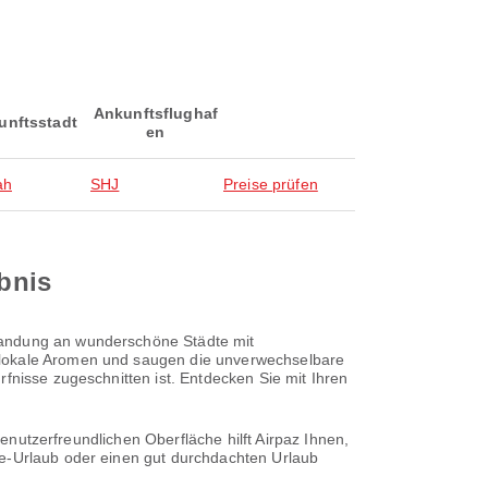
Ankunftsflughaf
unftsstadt
en
ah
SHJ
Preise prüfen
ebnis
 Landung an wunderschöne Städte mit
n lokale Aromen und saugen die unverwechselbare
fnisse zugeschnitten ist. Entdecken Sie mit Ihren
benutzerfreundlichen Oberfläche hilft Airpaz Ihnen,
te-Urlaub oder einen gut durchdachten Urlaub