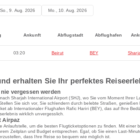
So., 9. Aug. 2026
Mo., 10. Aug. 2026
g
Ankunft
Abflugstadt
Abflughafen
Ank
03:20
Beirut
BEY
Sharj
nd erhalten Sie Ihr perfektes Reiseerl
e nie vergessen werden
nach Sharjah International Airport (SHJ), wo Sie vom Moment Ihrer
ellen Sie sich vor, Sie schlendern durch belebte Straßen, genieße
t ab Internationaler Flughafen Rafic Hariri (BEY), das auf Ihre Bedür
rlebnis wirklich unvergesslich.
t Airpaz
te Anlaufstelle, um die besten Flugticketoptionen zu finden. Mit einer 
Ihrem Zeitplan und Budget entsprechen. Egal, ob Sie einen Last-Minu
erzustellen, dass Ihre Reise so bequem wie möglich ist.