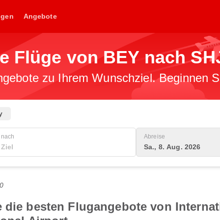
ngen
Angebote
ge Flüge von BEY nach SH
gebote zu Ihrem Wunschziel. Beginnen Sie
y
nach
Abreise
Sa., 8. Aug. 2026
0
 die besten Flugangebote von Internat