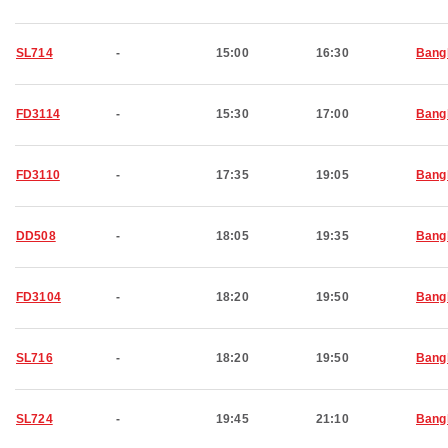
SL714
-
15:00
16:30
Bang
FD3114
-
15:30
17:00
Bang
FD3110
-
17:35
19:05
Bang
DD508
-
18:05
19:35
Bang
FD3104
-
18:20
19:50
Bang
SL716
-
18:20
19:50
Bang
SL724
-
19:45
21:10
Bang