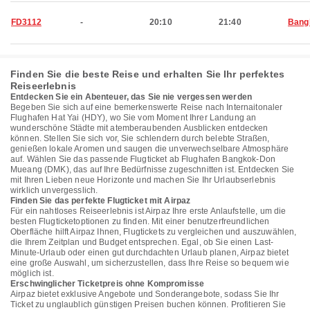
FD3112
-
20:10
21:40
Bang
Finden Sie die beste Reise und erhalten Sie Ihr perfektes
Reiseerlebnis
Entdecken Sie ein Abenteuer, das Sie nie vergessen werden
Begeben Sie sich auf eine bemerkenswerte Reise nach Internaitonaler
Flughafen Hat Yai (HDY), wo Sie vom Moment Ihrer Landung an
wunderschöne Städte mit atemberaubenden Ausblicken entdecken
können. Stellen Sie sich vor, Sie schlendern durch belebte Straßen,
genießen lokale Aromen und saugen die unverwechselbare Atmosphäre
auf. Wählen Sie das passende Flugticket ab Flughafen Bangkok-Don
Mueang (DMK), das auf Ihre Bedürfnisse zugeschnitten ist. Entdecken Sie
mit Ihren Lieben neue Horizonte und machen Sie Ihr Urlaubserlebnis
wirklich unvergesslich.
Finden Sie das perfekte Flugticket mit Airpaz
Für ein nahtloses Reiseerlebnis ist Airpaz Ihre erste Anlaufstelle, um die
besten Flugticketoptionen zu finden. Mit einer benutzerfreundlichen
Oberfläche hilft Airpaz Ihnen, Flugtickets zu vergleichen und auszuwählen,
die Ihrem Zeitplan und Budget entsprechen. Egal, ob Sie einen Last-
Minute-Urlaub oder einen gut durchdachten Urlaub planen, Airpaz bietet
eine große Auswahl, um sicherzustellen, dass Ihre Reise so bequem wie
möglich ist.
Erschwinglicher Ticketpreis ohne Kompromisse
Airpaz bietet exklusive Angebote und Sonderangebote, sodass Sie Ihr
Ticket zu unglaublich günstigen Preisen buchen können. Profitieren Sie