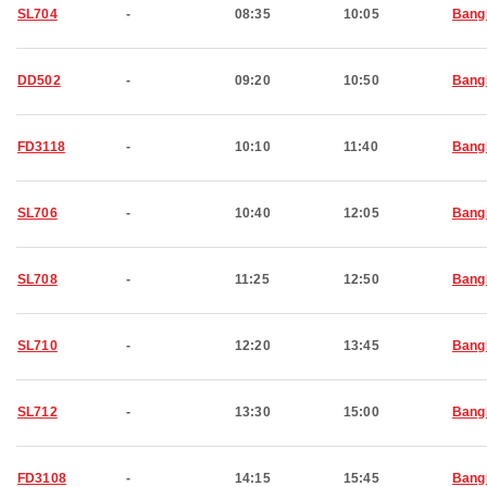
SL704
-
08:35
10:05
Bang
DD502
-
09:20
10:50
Bang
FD3118
-
10:10
11:40
Bang
SL706
-
10:40
12:05
Bang
SL708
-
11:25
12:50
Bang
SL710
-
12:20
13:45
Bang
SL712
-
13:30
15:00
Bang
FD3108
-
14:15
15:45
Bang