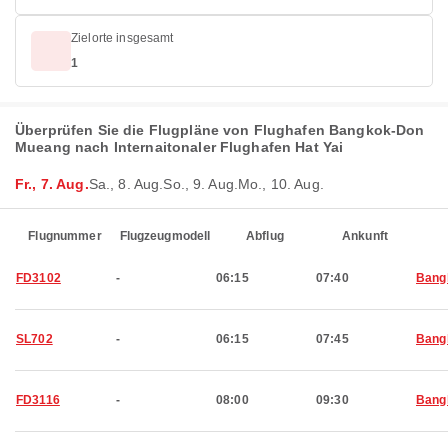
Zielorte insgesamt
1
Überprüfen Sie die Flugpläne von Flughafen Bangkok-Don
Mueang nach Internaitonaler Flughafen Hat Yai
Fr., 7. Aug.
Sa., 8. Aug.
So., 9. Aug.
Mo., 10. Aug.
Flugnummer
Flugzeugmodell
Abflug
Ankunft
FD3102
-
06:15
07:40
Bang
SL702
-
06:15
07:45
Bang
FD3116
-
08:00
09:30
Bang