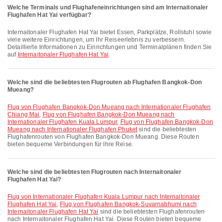
Welche Terminals und Flughafeneinrichtungen sind am Internaitonaler
Flughafen Hat Yai verfügbar?
Internaitonaler Flughafen Hat Yai bietet Essen, Parkplätze, Rollstuhl sowie
viele weitere Einrichtungen, um Ihr Reiseerlebnis zu verbessern.
Detaillierte Informationen zu Einrichtungen und Terminalplänen finden Sie
auf
Internaitonaler Flughafen Hat Yai
.
Welche sind die beliebtesten Flugrouten ab Flughafen Bangkok-Don
Mueang?
Flug von Flughafen Bangkok-Don Mueang nach Internationaler Flughafen
Chiang Mai
,
Flug von Flughafen Bangkok-Don Mueang nach
Internationaler Flughafen Kuala Lumpur
,
Flug von Flughafen Bangkok-Don
Mueang nach Internationaler Flughafen Phuket
sind die beliebtesten
Flughafenrouten von Flughafen Bangkok-Don Mueang. Diese Routen
bieten bequeme Verbindungen für Ihre Reise.
Welche sind die beliebtesten Flugrouten nach Internaitonaler
Flughafen Hat Yai?
Flug von Internationaler Flughafen Kuala Lumpur nach Internaitonaler
Flughafen Hat Yai
,
Flug von Flughafen Bangkok-Suvarnabhumi nach
Internaitonaler Flughafen Hat Yai
sind die beliebtesten Flughafenrouten
nach Internaitonaler Flughafen Hat Yai. Diese Routen bieten bequeme