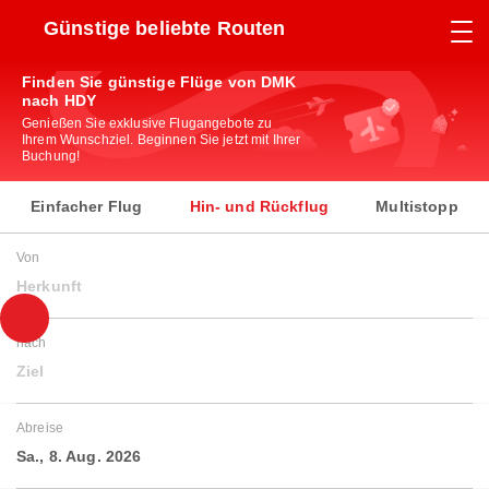
Günstige beliebte Routen
Finden Sie günstige Flüge von DMK
nach HDY
Genießen Sie exklusive Flugangebote zu
Ihrem Wunschziel. Beginnen Sie jetzt mit Ihrer
Buchung!
Einfacher Flug
Hin- und Rückflug
Multistopp
Von
Herkunft
nach
Ziel
Abreise
Sa., 8. Aug. 2026