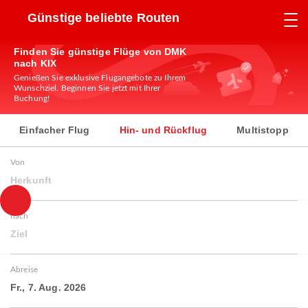
Günstige beliebte Routen
Finden Sie günstige Flüge von DMK
nach KIX
Genießen Sie exklusive Flugangebote zu Ihrem
Wunschziel. Beginnen Sie jetzt mit Ihrer
Buchung!
Einfacher Flug
Hin- und Rückflug
Multistopp
Von
Herkunft
nach
Ziel
Abreise
Fr., 7. Aug. 2026