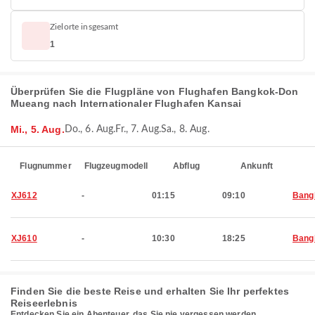
Zielorte insgesamt
1
Überprüfen Sie die Flugpläne von Flughafen Bangkok-Don
Mueang nach Internationaler Flughafen Kansai
Mi., 5. Aug.
Do., 6. Aug.
Fr., 7. Aug.
Sa., 8. Aug.
Flugnummer
Flugzeugmodell
Abflug
Ankunft
XJ612
-
01:15
09:10
Bang
XJ610
-
10:30
18:25
Bang
Finden Sie die beste Reise und erhalten Sie Ihr perfektes
Reiseerlebnis
Entdecken Sie ein Abenteuer, das Sie nie vergessen werden