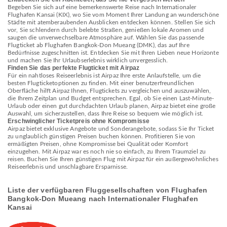
Begeben Sie sich auf eine bemerkenswerte Reise nach Internationaler
Flughafen Kansai (KIX), wo Sie vom Moment Ihrer Landung an wunderschöne
Städte mit atemberaubenden Ausblicken entdecken können. Stellen Sie sich
vor, Sie schlendern durch belebte Straßen, genießen lokale Aromen und
saugen die unverwechselbare Atmosphäre auf. Wählen Sie das passende
Flugticket ab Flughafen Bangkok-Don Mueang (DMK), das auf Ihre
Bedürfnisse zugeschnitten ist. Entdecken Sie mit Ihren Lieben neue Horizonte
und machen Sie Ihr Urlaubserlebnis wirklich unvergesslich.
Finden Sie das perfekte Flugticket mit Airpaz
Für ein nahtloses Reiseerlebnis ist Airpaz Ihre erste Anlaufstelle, um die
besten Flugticketoptionen zu finden. Mit einer benutzerfreundlichen
Oberfläche hilft Airpaz Ihnen, Flugtickets zu vergleichen und auszuwählen,
die Ihrem Zeitplan und Budget entsprechen. Egal, ob Sie einen Last-Minute-
Urlaub oder einen gut durchdachten Urlaub planen, Airpaz bietet eine große
Auswahl, um sicherzustellen, dass Ihre Reise so bequem wie möglich ist.
Erschwinglicher Ticketpreis ohne Kompromisse
Airpaz bietet exklusive Angebote und Sonderangebote, sodass Sie Ihr Ticket
zu unglaublich günstigen Preisen buchen können. Profitieren Sie von
ermäßigten Preisen, ohne Kompromisse bei Qualität oder Komfort
einzugehen. Mit Airpaz war es noch nie so einfach, zu Ihrem Traumziel zu
reisen. Buchen Sie Ihren günstigen Flug mit Airpaz für ein außergewöhnliches
Reiseerlebnis und unschlagbare Ersparnisse.
Liste der verfügbaren Fluggesellschaften von Flughafen
Bangkok-Don Mueang nach Internationaler Flughafen
Kansai