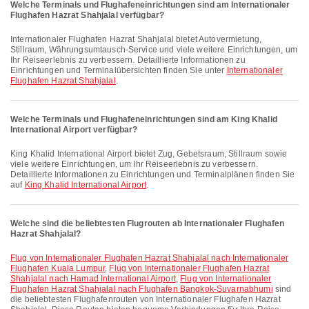
Welche Terminals und Flughafeneinrichtungen sind am Internationaler
Flughafen Hazrat Shahjalal verfügbar?
Internationaler Flughafen Hazrat Shahjalal bietet Autovermietung,
Stillraum, Währungsumtausch-Service und viele weitere Einrichtungen, um
Ihr Reiseerlebnis zu verbessern. Detaillierte Informationen zu
Einrichtungen und Terminalübersichten finden Sie unter
Internationaler
Flughafen Hazrat Shahjalal
.
Welche Terminals und Flughafeneinrichtungen sind am King Khalid
International Airport verfügbar?
King Khalid International Airport bietet Zug, Gebetsraum, Stillraum sowie
viele weitere Einrichtungen, um Ihr Reiseerlebnis zu verbessern.
Detaillierte Informationen zu Einrichtungen und Terminalplänen finden Sie
auf
King Khalid International Airport
.
Welche sind die beliebtesten Flugrouten ab Internationaler Flughafen
Hazrat Shahjalal?
Flug von Internationaler Flughafen Hazrat Shahjalal nach Internationaler
Flughafen Kuala Lumpur
,
Flug von Internationaler Flughafen Hazrat
Shahjalal nach Hamad International Airport
,
Flug von Internationaler
Flughafen Hazrat Shahjalal nach Flughafen Bangkok-Suvarnabhumi
sind
die beliebtesten Flughafenrouten von Internationaler Flughafen Hazrat