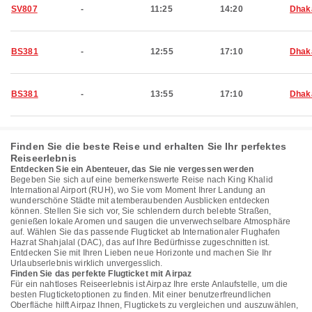
SV807
-
11:25
14:20
Dhak
BS381
-
12:55
17:10
Dhak
BS381
-
13:55
17:10
Dhak
Finden Sie die beste Reise und erhalten Sie Ihr perfektes
Reiseerlebnis
Entdecken Sie ein Abenteuer, das Sie nie vergessen werden
Begeben Sie sich auf eine bemerkenswerte Reise nach King Khalid
International Airport (RUH), wo Sie vom Moment Ihrer Landung an
wunderschöne Städte mit atemberaubenden Ausblicken entdecken
können. Stellen Sie sich vor, Sie schlendern durch belebte Straßen,
genießen lokale Aromen und saugen die unverwechselbare Atmosphäre
auf. Wählen Sie das passende Flugticket ab Internationaler Flughafen
Hazrat Shahjalal (DAC), das auf Ihre Bedürfnisse zugeschnitten ist.
Entdecken Sie mit Ihren Lieben neue Horizonte und machen Sie Ihr
Urlaubserlebnis wirklich unvergesslich.
Finden Sie das perfekte Flugticket mit Airpaz
Für ein nahtloses Reiseerlebnis ist Airpaz Ihre erste Anlaufstelle, um die
besten Flugticketoptionen zu finden. Mit einer benutzerfreundlichen
Oberfläche hilft Airpaz Ihnen, Flugtickets zu vergleichen und auszuwählen,