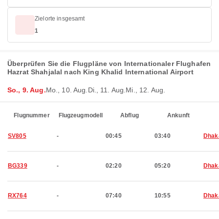
Zielorte insgesamt
1
Überprüfen Sie die Flugpläne von Internationaler Flughafen
Hazrat Shahjalal nach King Khalid International Airport
So., 9. Aug.
Mo., 10. Aug.
Di., 11. Aug.
Mi., 12. Aug.
Flugnummer
Flugzeugmodell
Abflug
Ankunft
SV805
-
00:45
03:40
Dhak
BG339
-
02:20
05:20
Dhak
RX764
-
07:40
10:55
Dhak