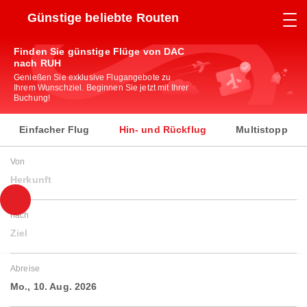
Günstige beliebte Routen
Finden Sie günstige Flüge von DAC
nach RUH
Genießen Sie exklusive Flugangebote zu
Ihrem Wunschziel. Beginnen Sie jetzt mit Ihrer
Buchung!
Einfacher Flug
Hin- und Rückflug
Multistopp
Von
Herkunft
nach
Ziel
Abreise
Mo., 10. Aug. 2026