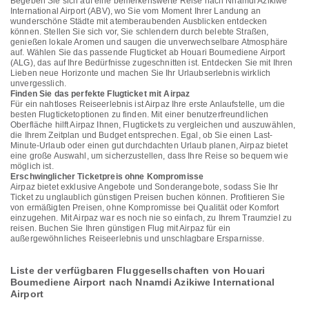
Begeben Sie sich auf eine bemerkenswerte Reise nach Nnamdi Azikiwe
International Airport (ABV), wo Sie vom Moment Ihrer Landung an
wunderschöne Städte mit atemberaubenden Ausblicken entdecken
können. Stellen Sie sich vor, Sie schlendern durch belebte Straßen,
genießen lokale Aromen und saugen die unverwechselbare Atmosphäre
auf. Wählen Sie das passende Flugticket ab Houari Boumediene Airport
(ALG), das auf Ihre Bedürfnisse zugeschnitten ist. Entdecken Sie mit Ihren
Lieben neue Horizonte und machen Sie Ihr Urlaubserlebnis wirklich
unvergesslich.
Finden Sie das perfekte Flugticket mit Airpaz
Für ein nahtloses Reiseerlebnis ist Airpaz Ihre erste Anlaufstelle, um die
besten Flugticketoptionen zu finden. Mit einer benutzerfreundlichen
Oberfläche hilft Airpaz Ihnen, Flugtickets zu vergleichen und auszuwählen,
die Ihrem Zeitplan und Budget entsprechen. Egal, ob Sie einen Last-
Minute-Urlaub oder einen gut durchdachten Urlaub planen, Airpaz bietet
eine große Auswahl, um sicherzustellen, dass Ihre Reise so bequem wie
möglich ist.
Erschwinglicher Ticketpreis ohne Kompromisse
Airpaz bietet exklusive Angebote und Sonderangebote, sodass Sie Ihr
Ticket zu unglaublich günstigen Preisen buchen können. Profitieren Sie
von ermäßigten Preisen, ohne Kompromisse bei Qualität oder Komfort
einzugehen. Mit Airpaz war es noch nie so einfach, zu Ihrem Traumziel zu
reisen. Buchen Sie Ihren günstigen Flug mit Airpaz für ein
außergewöhnliches Reiseerlebnis und unschlagbare Ersparnisse.
Liste der verfügbaren Fluggesellschaften von Houari
Boumediene Airport nach Nnamdi Azikiwe International
Airport