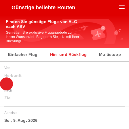
Günstige beliebte Routen
Finden Sie günstige Flüge von ALG
nach ABV
Genießen Sie exklusive Flugangebote zu
Ihrem Wunschziel. Beginnen Sie jetzt mit Ihrer
Buchung!
Einfacher Flug
Hin- und Rückflug
Multistopp
Von
Herkunft
nach
Ziel
Abreise
So., 9. Aug. 2026