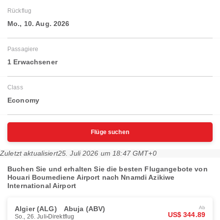
Rückflug
Mo., 10. Aug. 2026
Passagiere
1 Erwachsener
Class
Economy
Flüge suchen
Zuletzt aktualisiert
25. Juli 2026 um 18:47 GMT+0
Buchen Sie und erhalten Sie die besten Flugangebote von
Houari Boumediene Airport nach Nnamdi Azikiwe
International Airport
Algier (ALG)
Abuja (ABV)
Ab
US$ 344.89
So., 26. Juli
Direktflug