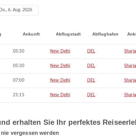
Do., 6. Aug. 2026
g
Ankunft
Abflugstadt
Abflughafen
Ank
05:30
New Delhi
DEL
Sharj
05:30
New Delhi
DEL
Sharj
07:00
New Delhi
DEL
Sharj
21:15
New Delhi
DEL
Sharj
nd erhalten Sie Ihr perfektes Reiseerl
e nie vergessen werden