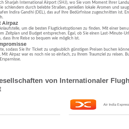
ach Sharjah International Airport (SHJ), wo Sie vom Moment Ihrer La
, Sie schlendern durch belebte Straßen, genießen lokale Aromen und sa
hafen Indira Gandhi (DEL), das auf Ihre Bedürfnisse zugeschnitten ist. 
h.
t Airpaz
 Anlaufstelle, um die besten Flugticketoptionen zu finden. Mit einer ben
rem Zeitplan und Budget entsprechen. Egal, ob Sie einen Last-Minute-U
n, dass Ihre Reise so bequem wie möglich ist.
ompromisse
e, sodass Sie Ihr Ticket zu unglaublich günstigen Preisen buchen könne
it Airpaz war es noch nie so einfach, zu Ihrem Traumziel zu reisen. Bu
Ersparnisse.
esellschaften von Internationaler Flug
t
Air India Expres