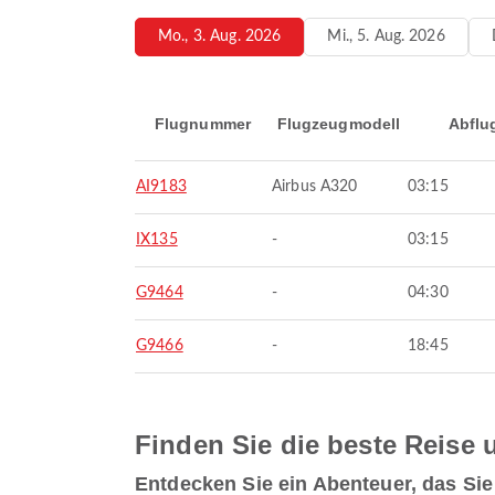
Mo., 3. Aug. 2026
Mi., 5. Aug. 2026
Flugnummer
Flugzeugmodell
Abflu
AI9183
Airbus A320
03:15
IX135
-
03:15
G9464
-
04:30
G9466
-
18:45
Finden Sie die beste Reise u
Entdecken Sie ein Abenteuer, das Si