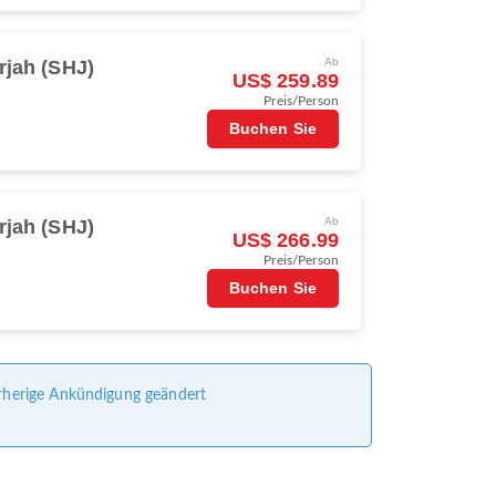
rjah (SHJ)
Ab
US$ 259.89
Preis/Person
Buchen Sie
rjah (SHJ)
Ab
US$ 266.99
Preis/Person
Buchen Sie
vorherige Ankündigung geändert