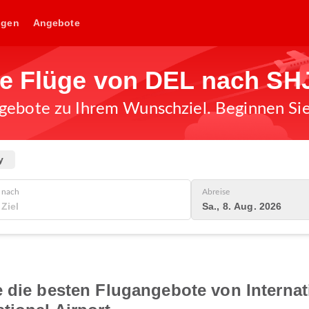
ngen
Angebote
ge Flüge von DEL nach SH
gebote zu Ihrem Wunschziel. Beginnen Sie 
y
nach
Abreise
Sa., 8. Aug. 2026
 die besten Flugangebote von Internat