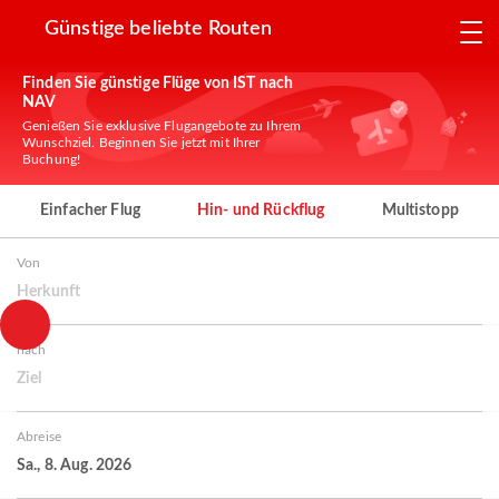
Günstige beliebte Routen
Finden Sie günstige Flüge von IST nach
NAV
Genießen Sie exklusive Flugangebote zu Ihrem
Wunschziel. Beginnen Sie jetzt mit Ihrer
Buchung!
Einfacher Flug
Hin- und Rückflug
Multistopp
Von
Herkunft
nach
Ziel
Abreise
Sa., 8. Aug. 2026