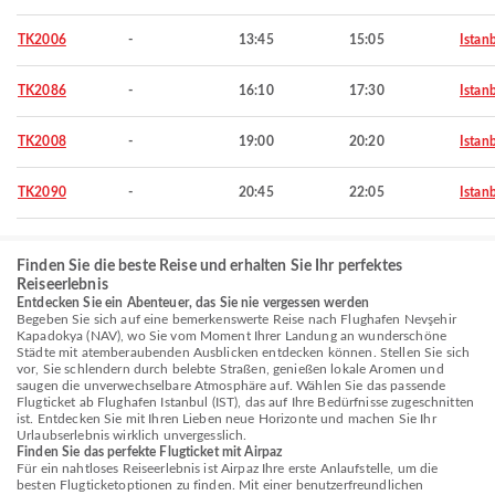
TK2006
-
13:45
15:05
Istan
TK2086
-
16:10
17:30
Istan
TK2008
-
19:00
20:20
Istan
TK2090
-
20:45
22:05
Istan
Finden Sie die beste Reise und erhalten Sie Ihr perfektes
Reiseerlebnis
Entdecken Sie ein Abenteuer, das Sie nie vergessen werden
Begeben Sie sich auf eine bemerkenswerte Reise nach Flughafen Nevşehir
Kapadokya (NAV), wo Sie vom Moment Ihrer Landung an wunderschöne
Städte mit atemberaubenden Ausblicken entdecken können. Stellen Sie sich
vor, Sie schlendern durch belebte Straßen, genießen lokale Aromen und
saugen die unverwechselbare Atmosphäre auf. Wählen Sie das passende
Flugticket ab Flughafen Istanbul (IST), das auf Ihre Bedürfnisse zugeschnitten
ist. Entdecken Sie mit Ihren Lieben neue Horizonte und machen Sie Ihr
Urlaubserlebnis wirklich unvergesslich.
Finden Sie das perfekte Flugticket mit Airpaz
Für ein nahtloses Reiseerlebnis ist Airpaz Ihre erste Anlaufstelle, um die
besten Flugticketoptionen zu finden. Mit einer benutzerfreundlichen