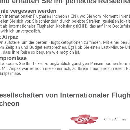
nd erhalten Sie Ihr perfektes Reiseerl
e nie vergessen werden
ach Internationaler Flughafen Incheon (ICN), wo Sie vom Moment Ihre
len Sie sich vor, Sie schlendern durch belebte Straßen, genießen lok
 ab Internationaler Flughafen Kaohsiung (KHH), das auf Ihre Bedürfniss
wirklich unvergesslich.
t Airpaz
 Anlaufstelle, um die besten Flugticketoptionen zu finden. Mit einer ben
rem Zeitplan und Budget entsprechen. Egal, ob Sie einen Last-Minute-U
n, dass Ihre Reise so bequem wie möglich ist.
ompromisse
e, sodass Sie Ihr Ticket zu unglaublich günstigen Preisen buchen könne
it Airpaz war es noch nie so einfach, zu Ihrem Traumziel zu reisen. Bu
Ersparnisse.
esellschaften von Internationaler Flu
ncheon
China Airlines