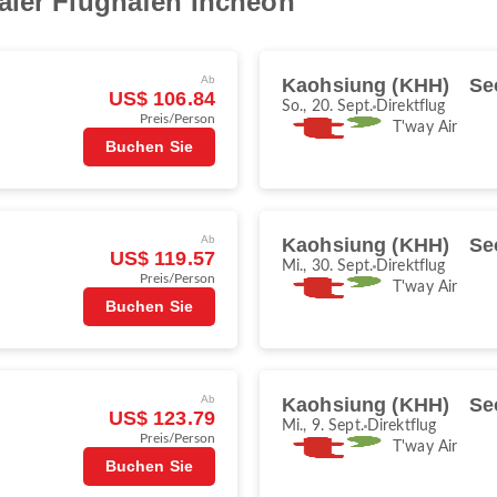
aler Flughafen Incheon
Ab
Kaohsiung (KHH)
Se
US$ 106.84
So., 20. Sept.
Direktflug
Preis/Person
T'way Air
Buchen Sie
Ab
Kaohsiung (KHH)
Se
US$ 119.57
Mi., 30. Sept.
Direktflug
Preis/Person
T'way Air
Buchen Sie
Ab
Kaohsiung (KHH)
Se
US$ 123.79
Mi., 9. Sept.
Direktflug
Preis/Person
T'way Air
Buchen Sie