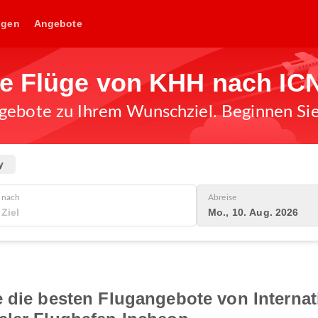
ngen
Angebote
ge Flüge von KHH nach IC
gebote zu Ihrem Wunschziel. Beginnen Sie 
y
nach
Abreise
Mo., 10. Aug. 2026
 die besten Flugangebote von Internat