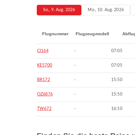
So., 9. Aug. 2026
Mo., 10. Aug. 2026
Flugnummer
Flugzeugmodell
Abflu
CI164
-
07:05
KE5700
-
07:05
BR172
-
15:50
OZ6876
-
15:50
TW672
-
16:10