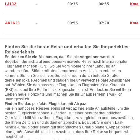
LJ132
-
00:35
06:55
Kota 
AK1623
-
00:55
07:20
Kota 
Finden Sie die beste Reise und erhalten Sie Ihr perfektes
Reiseerlebnis
Entdecken Sie ein Abenteuer, das Sie nie vergessen werden
Begeben Sie sich auf eine bemerkenswerte Reise nach Internationaler
Flughafen Incheon (ICN), wo Sie vom Moment Ihrer Landung an
wunderschöne Städte mit atemberaubenden Ausblicken entdecken
können. Stellen Sie sich vor, Sie schlendern durch belebte Straßen,
genießen lokale Aromen und saugen die unverwechselbare Atmosphäre
auf. Wählen Sie das passende Flugticket ab Flughafen Kota Kinabalu
(BKI), das auf Ihre Bedürfnisse zugeschnitten ist. Entdecken Sie mit Ihren
Lieben neue Horizonte und machen Sie Ihr Urlaubserlebnis wirklich
unvergesslich.
Finden Sie das perfekte Flugticket mit Airpaz
Für ein nahtloses Reiseerlebnis ist Airpaz Ihre erste Anlaufstelle, um die
besten Flugticketoptionen zu finden. Mit einer benutzerfreundlichen
Oberfläche hilft Airpaz Ihnen, Flugtickets zu vergleichen und auszuwählen,
die Ihrem Zeitplan und Budget entsprechen. Egal, ob Sie einen Last-
Minute-Urlaub oder einen gut durchdachten Urlaub planen, Airpaz bietet
eine große Auswahl, um sicherzustellen, dass Ihre Reise so bequem wie
möglich ist.