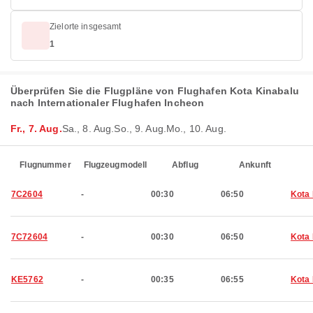
Zielorte insgesamt
1
Überprüfen Sie die Flugpläne von Flughafen Kota Kinabalu
nach Internationaler Flughafen Incheon
Fr., 7. Aug.
Sa., 8. Aug.
So., 9. Aug.
Mo., 10. Aug.
Flugnummer
Flugzeugmodell
Abflug
Ankunft
7C2604
-
00:30
06:50
Kota 
7C72604
-
00:30
06:50
Kota 
KE5762
-
00:35
06:55
Kota 