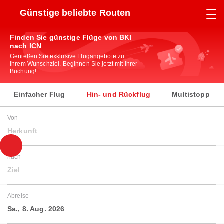
Günstige beliebte Routen
Finden Sie günstige Flüge von BKI
nach ICN
Genießen Sie exklusive Flugangebote zu
Ihrem Wunschziel. Beginnen Sie jetzt mit Ihrer
Buchung!
Einfacher Flug
Hin- und Rückflug
Multistopp
Von
Herkunft
nach
Ziel
Abreise
Sa., 8. Aug. 2026