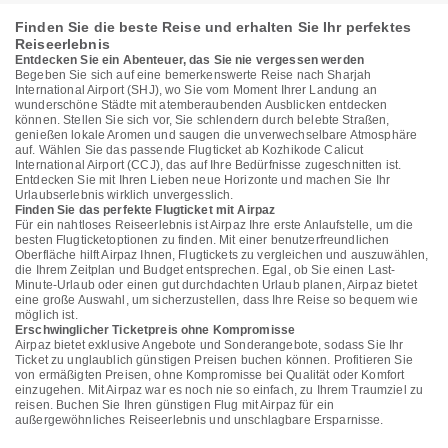
Finden Sie die beste Reise und erhalten Sie Ihr perfektes
Reiseerlebnis
Entdecken Sie ein Abenteuer, das Sie nie vergessen werden
Begeben Sie sich auf eine bemerkenswerte Reise nach Sharjah
International Airport (SHJ), wo Sie vom Moment Ihrer Landung an
wunderschöne Städte mit atemberaubenden Ausblicken entdecken
können. Stellen Sie sich vor, Sie schlendern durch belebte Straßen,
genießen lokale Aromen und saugen die unverwechselbare Atmosphäre
auf. Wählen Sie das passende Flugticket ab Kozhikode Calicut
International Airport (CCJ), das auf Ihre Bedürfnisse zugeschnitten ist.
Entdecken Sie mit Ihren Lieben neue Horizonte und machen Sie Ihr
Urlaubserlebnis wirklich unvergesslich.
Finden Sie das perfekte Flugticket mit Airpaz
Für ein nahtloses Reiseerlebnis ist Airpaz Ihre erste Anlaufstelle, um die
besten Flugticketoptionen zu finden. Mit einer benutzerfreundlichen
Oberfläche hilft Airpaz Ihnen, Flugtickets zu vergleichen und auszuwählen,
die Ihrem Zeitplan und Budget entsprechen. Egal, ob Sie einen Last-
Minute-Urlaub oder einen gut durchdachten Urlaub planen, Airpaz bietet
eine große Auswahl, um sicherzustellen, dass Ihre Reise so bequem wie
möglich ist.
Erschwinglicher Ticketpreis ohne Kompromisse
Airpaz bietet exklusive Angebote und Sonderangebote, sodass Sie Ihr
Ticket zu unglaublich günstigen Preisen buchen können. Profitieren Sie
von ermäßigten Preisen, ohne Kompromisse bei Qualität oder Komfort
einzugehen. Mit Airpaz war es noch nie so einfach, zu Ihrem Traumziel zu
reisen. Buchen Sie Ihren günstigen Flug mit Airpaz für ein
außergewöhnliches Reiseerlebnis und unschlagbare Ersparnisse.