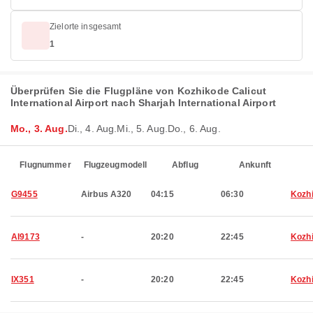
Zielorte insgesamt
1
Überprüfen Sie die Flugpläne von Kozhikode Calicut
International Airport nach Sharjah International Airport
Mo., 3. Aug.
Di., 4. Aug.
Mi., 5. Aug.
Do., 6. Aug.
Flugnummer
Flugzeugmodell
Abflug
Ankunft
G9455
Airbus A320
04:15
06:30
Kozh
AI9173
-
20:20
22:45
Kozh
IX351
-
20:20
22:45
Kozh