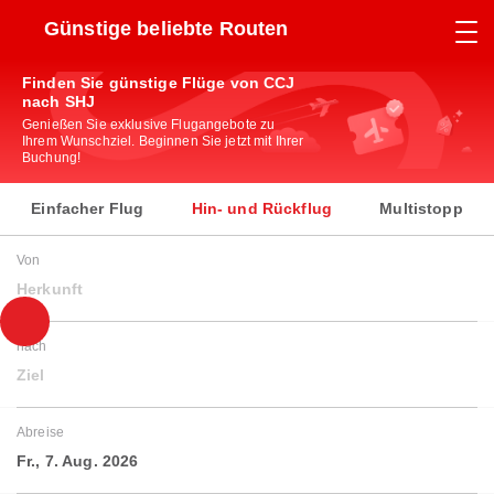
Günstige beliebte Routen
Finden Sie günstige Flüge von CCJ
nach SHJ
Genießen Sie exklusive Flugangebote zu
Ihrem Wunschziel. Beginnen Sie jetzt mit Ihrer
Buchung!
Einfacher Flug
Hin- und Rückflug
Multistopp
Von
Herkunft
nach
Ziel
Abreise
Fr., 7. Aug. 2026