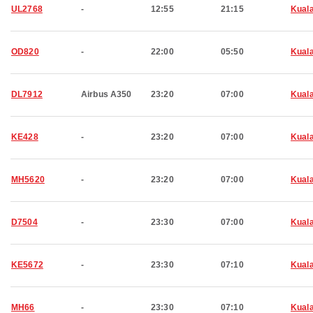
UL2768
-
12:55
21:15
Kual
OD820
-
22:00
05:50
Kual
DL7912
Airbus A350
23:20
07:00
Kual
KE428
-
23:20
07:00
Kual
MH5620
-
23:20
07:00
Kual
D7504
-
23:30
07:00
Kual
KE5672
-
23:30
07:10
Kual
MH66
-
23:30
07:10
Kual