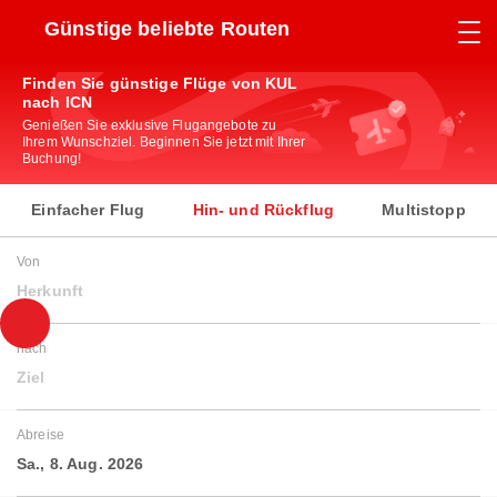
Günstige beliebte Routen
Finden Sie günstige Flüge von KUL
nach ICN
Genießen Sie exklusive Flugangebote zu
Ihrem Wunschziel. Beginnen Sie jetzt mit Ihrer
Buchung!
Einfacher Flug
Hin- und Rückflug
Multistopp
Von
Herkunft
nach
Ziel
Abreise
Sa., 8. Aug. 2026