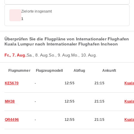
Zielorte insgesamt
1
Überprüfen Sie die Flugpläne von Internationaler Flughafen
Kuala Lumpur nach Internationaler Flughafen Incheon
Fr., 7. Aug.
Sa., 8. Aug.
So., 9. Aug.
Mo., 10. Aug.
Flugnummer
Flugzeugmodell
Abflug
Ankunft
KE5670
-
12:55
21:15
Kual
MH38
-
12:55
21:15
Kual
QR4496
-
12:55
21:15
Kual