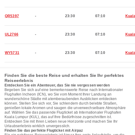
QR5397
-
23:30
07:10
Kual
UL2766
-
23:30
07:10
Kual
WY5731
-
23:30
07:10
Kual
Finden Sie die beste Reise und erhalten Sie Ihr perfektes
Reiseerlebnis
Entdecken Sie ein Abenteuer, das Sie nie vergessen werden
Begeben Sie sich auf eine bemerkenswerte Reise nach Internationaler
Flughafen Incheon (ICN), wo Sie vom Moment Ihrer Landung an
wunderschöne Städte mit atemberaubenden Ausblicken entdecken
können. Stellen Sie sich vor, Sie schlendern durch belebte Straßen,
genießen lokale Aromen und saugen die unverwechselbare Atmosphäre
auf. Wählen Sie das passende Flugticket ab Internationaler Flughafen
Kuala Lumpur (KUL), das auf Ihre Bedürfnisse zugeschnitten ist.
Entdecken Sie mit Ihren Lieben neue Horizonte und machen Sie Ihr
Urlaubserlebnis wirklich unvergesslich.
Finden Sie das perfekte Flugticket mit Airpaz