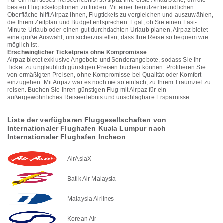
Für ein nahtloses Reiseerlebnis ist Airpaz Ihre erste Anlaufstelle, um die
besten Flugticketoptionen zu finden. Mit einer benutzerfreundlichen
Oberfläche hilft Airpaz Ihnen, Flugtickets zu vergleichen und auszuwählen,
die Ihrem Zeitplan und Budget entsprechen. Egal, ob Sie einen Last-
Minute-Urlaub oder einen gut durchdachten Urlaub planen, Airpaz bietet
eine große Auswahl, um sicherzustellen, dass Ihre Reise so bequem wie
möglich ist.
Erschwinglicher Ticketpreis ohne Kompromisse
Airpaz bietet exklusive Angebote und Sonderangebote, sodass Sie Ihr
Ticket zu unglaublich günstigen Preisen buchen können. Profitieren Sie
von ermäßigten Preisen, ohne Kompromisse bei Qualität oder Komfort
einzugehen. Mit Airpaz war es noch nie so einfach, zu Ihrem Traumziel zu
reisen. Buchen Sie Ihren günstigen Flug mit Airpaz für ein
außergewöhnliches Reiseerlebnis und unschlagbare Ersparnisse.
Liste der verfügbaren Fluggesellschaften von
Internationaler Flughafen Kuala Lumpur nach
Internationaler Flughafen Incheon
AirAsiaX
Batik Air Malaysia
Malaysia Airlines
Korean Air