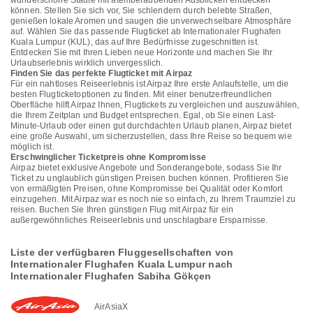
wunderschöne Städte mit atemberaubenden Ausblicken entdecken
können. Stellen Sie sich vor, Sie schlendern durch belebte Straßen,
genießen lokale Aromen und saugen die unverwechselbare Atmosphäre
auf. Wählen Sie das passende Flugticket ab Internationaler Flughafen
Kuala Lumpur (KUL), das auf Ihre Bedürfnisse zugeschnitten ist.
Entdecken Sie mit Ihren Lieben neue Horizonte und machen Sie Ihr
Urlaubserlebnis wirklich unvergesslich.
Finden Sie das perfekte Flugticket mit Airpaz
Für ein nahtloses Reiseerlebnis ist Airpaz Ihre erste Anlaufstelle, um die
besten Flugticketoptionen zu finden. Mit einer benutzerfreundlichen
Oberfläche hilft Airpaz Ihnen, Flugtickets zu vergleichen und auszuwählen,
die Ihrem Zeitplan und Budget entsprechen. Egal, ob Sie einen Last-
Minute-Urlaub oder einen gut durchdachten Urlaub planen, Airpaz bietet
eine große Auswahl, um sicherzustellen, dass Ihre Reise so bequem wie
möglich ist.
Erschwinglicher Ticketpreis ohne Kompromisse
Airpaz bietet exklusive Angebote und Sonderangebote, sodass Sie Ihr
Ticket zu unglaublich günstigen Preisen buchen können. Profitieren Sie
von ermäßigten Preisen, ohne Kompromisse bei Qualität oder Komfort
einzugehen. Mit Airpaz war es noch nie so einfach, zu Ihrem Traumziel zu
reisen. Buchen Sie Ihren günstigen Flug mit Airpaz für ein
außergewöhnliches Reiseerlebnis und unschlagbare Ersparnisse.
Liste der verfügbaren Fluggesellschaften von
Internationaler Flughafen Kuala Lumpur nach
Internationaler Flughafen Sabiha Gökçen
AirAsiaX