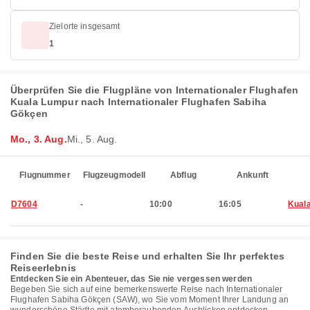
Zielorte insgesamt
1
Überprüfen Sie die Flugpläne von Internationaler Flughafen
Kuala Lumpur nach Internationaler Flughafen Sabiha
Gökçen
Mo., 3. Aug.
Mi., 5. Aug.
Flugnummer
Flugzeugmodell
Abflug
Ankunft
D7604
-
10:00
16:05
Kual
Finden Sie die beste Reise und erhalten Sie Ihr perfektes
Reiseerlebnis
Entdecken Sie ein Abenteuer, das Sie nie vergessen werden
Begeben Sie sich auf eine bemerkenswerte Reise nach Internationaler
Flughafen Sabiha Gökçen (SAW), wo Sie vom Moment Ihrer Landung an