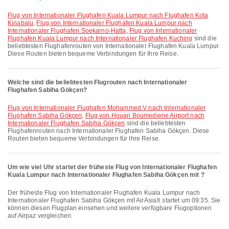
Flug von Internationaler Flughafen Kuala Lumpur nach Flughafen Kota
Kinabalu
,
Flug von Internationaler Flughafen Kuala Lumpur nach
Internationaler Flughafen Soekarno-Hatta
,
Flug von Internationaler
Flughafen Kuala Lumpur nach Internationaler Flughafen Kuching
sind die
beliebtesten Flughafenrouten von Internationaler Flughafen Kuala Lumpur.
Diese Routen bieten bequeme Verbindungen für Ihre Reise.
Welche sind die beliebtesten Flugrouten nach Internationaler
Flughafen Sabiha Gökçen?
Flug von Internationaler Flughafen Mohammed V nach Internationaler
Flughafen Sabiha Gökçen
,
Flug von Houari Boumediene Airport nach
Internationaler Flughafen Sabiha Gökçen
sind die beliebtesten
Flughafenrouten nach Internationaler Flughafen Sabiha Gökçen. Diese
Routen bieten bequeme Verbindungen für Ihre Reise.
Um wie viel Uhr startet der früheste Flug von Internationaler Flughafen
Kuala Lumpur nach Internationaler Flughafen Sabiha Gökçen mit ?
Der früheste Flug von Internationaler Flughafen Kuala Lumpur nach
Internationaler Flughafen Sabiha Gökçen mit AirAsiaX startet um 09:35. Sie
können diesen Flugplan einsehen und weitere verfügbare Flugoptionen
auf Airpaz vergleichen.