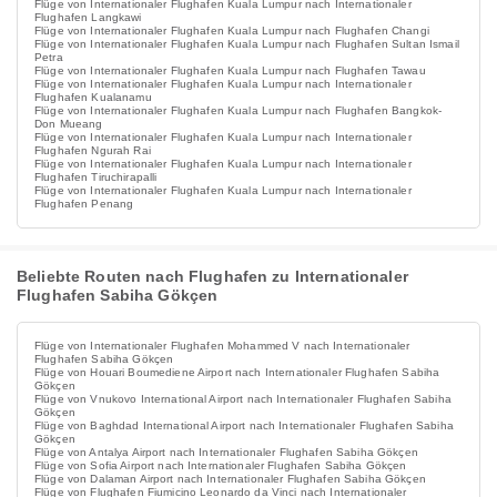
Flüge von Internationaler Flughafen Kuala Lumpur nach Internationaler
Flughafen Langkawi
Flüge von Internationaler Flughafen Kuala Lumpur nach Flughafen Changi
Flüge von Internationaler Flughafen Kuala Lumpur nach Flughafen Sultan Ismail
Petra
Flüge von Internationaler Flughafen Kuala Lumpur nach Flughafen Tawau
Flüge von Internationaler Flughafen Kuala Lumpur nach Internationaler
Flughafen Kualanamu
Flüge von Internationaler Flughafen Kuala Lumpur nach Flughafen Bangkok-
Don Mueang
Flüge von Internationaler Flughafen Kuala Lumpur nach Internationaler
Flughafen Ngurah Rai
Flüge von Internationaler Flughafen Kuala Lumpur nach Internationaler
Flughafen Tiruchirapalli
Flüge von Internationaler Flughafen Kuala Lumpur nach Internationaler
Flughafen Penang
Beliebte Routen nach Flughafen zu Internationaler
Flughafen Sabiha Gökçen
Flüge von Internationaler Flughafen Mohammed V nach Internationaler
Flughafen Sabiha Gökçen
Flüge von Houari Boumediene Airport nach Internationaler Flughafen Sabiha
Gökçen
Flüge von Vnukovo International Airport nach Internationaler Flughafen Sabiha
Gökçen
Flüge von Baghdad International Airport nach Internationaler Flughafen Sabiha
Gökçen
Flüge von Antalya Airport nach Internationaler Flughafen Sabiha Gökçen
Flüge von Sofia Airport nach Internationaler Flughafen Sabiha Gökçen
Flüge von Dalaman Airport nach Internationaler Flughafen Sabiha Gökçen
Flüge von Flughafen Fiumicino Leonardo da Vinci nach Internationaler