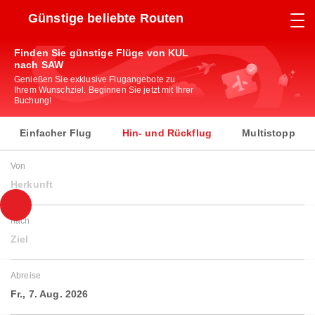
Günstige beliebte Routen
Finden Sie günstige Flüge von KUL
nach SAW
Genießen Sie exklusive Flugangebote zu
Ihrem Wunschziel. Beginnen Sie jetzt mit Ihrer
Buchung!
Einfacher Flug
Hin- und Rückflug
Multistopp
Von
Herkunft
nach
Ziel
Abreise
Fr., 7. Aug. 2026