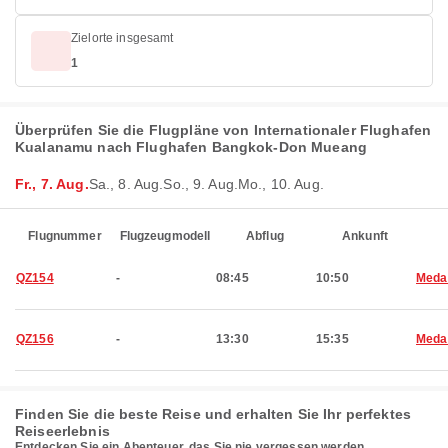
Zielorte insgesamt
1
Überprüfen Sie die Flugpläne von Internationaler Flughafen
Kualanamu nach Flughafen Bangkok-Don Mueang
Fr., 7. Aug.
Sa., 8. Aug.
So., 9. Aug.
Mo., 10. Aug.
Flugnummer
Flugzeugmodell
Abflug
Ankunft
QZ154
-
08:45
10:50
Meda
QZ156
-
13:30
15:35
Meda
Finden Sie die beste Reise und erhalten Sie Ihr perfektes
Reiseerlebnis
Entdecken Sie ein Abenteuer, das Sie nie vergessen werden