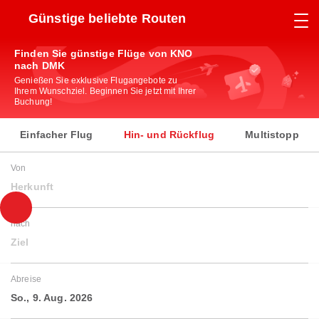
Günstige beliebte Routen
Finden Sie günstige Flüge von KNO
nach DMK
Genießen Sie exklusive Flugangebote zu
Ihrem Wunschziel. Beginnen Sie jetzt mit Ihrer
Buchung!
Einfacher Flug
Hin- und Rückflug
Multistopp
Von
Herkunft
nach
Ziel
Abreise
So., 9. Aug. 2026