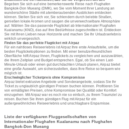
Begeben Sie sich auf eine bemerkenswerte Reise nach Flughafen
Bangkok-Don Mueang (DMK), wo Sie vom Moment Ihrer Landung an
wunderschöne Städte mit atemberaubenden Ausblicken entdecken
können. Stellen Sie sich vor, Sie schlendern durch belebte Straßen,
genießen lokale Aromen und saugen die unverwechselbare Atmosphäre
auf. Wählen Sie das passende Flugticket ab Internationaler Flughafen
Kualanamu (KNO), das auf Ihre Bedürfnisse zugeschnitten ist. Entdecken
Sie mit Ihren Lieben neue Horizonte und machen Sie Ihr Urlaubserlebnis
wirklich unvergesslich.
Finden Sie das perfekte Flugticket mit Airpaz
Für ein nahtloses Reiseerlebnis ist Airpaz Ihre erste Anlaufstelle, um die
besten Flugticketoptionen zu finden. Mit einer benutzerfreundlichen
Oberfläche hilft Airpaz Ihnen, Flugtickets zu vergleichen und auszuwählen,
die Ihrem Zeitplan und Budget entsprechen. Egal, ob Sie einen Last-
Minute-Urlaub oder einen gut durchdachten Urlaub planen, Airpaz bietet
eine große Auswahl, um sicherzustellen, dass Ihre Reise so bequem wie
möglich ist.
Erschwinglicher Ticketpreis ohne Kompromisse
Airpaz bietet exklusive Angebote und Sonderangebote, sodass Sie Ihr
Ticket zu unglaublich günstigen Preisen buchen können. Profitieren Sie
von ermäßigten Preisen, ohne Kompromisse bei Qualität oder Komfort
einzugehen. Mit Airpaz war es noch nie so einfach, zu Ihrem Traumziel zu
reisen. Buchen Sie Ihren günstigen Flug mit Airpaz für ein
außergewöhnliches Reiseerlebnis und unschlagbare Ersparnisse.
Liste der verfügbaren Fluggesellschaften von
Internationaler Flughafen Kualanamu nach Flughafen
Bangkok-Don Mueang