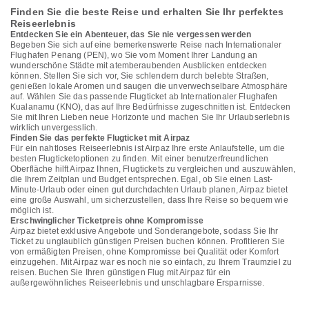
Finden Sie die beste Reise und erhalten Sie Ihr perfektes
Reiseerlebnis
Entdecken Sie ein Abenteuer, das Sie nie vergessen werden
Begeben Sie sich auf eine bemerkenswerte Reise nach Internationaler
Flughafen Penang (PEN), wo Sie vom Moment Ihrer Landung an
wunderschöne Städte mit atemberaubenden Ausblicken entdecken
können. Stellen Sie sich vor, Sie schlendern durch belebte Straßen,
genießen lokale Aromen und saugen die unverwechselbare Atmosphäre
auf. Wählen Sie das passende Flugticket ab Internationaler Flughafen
Kualanamu (KNO), das auf Ihre Bedürfnisse zugeschnitten ist. Entdecken
Sie mit Ihren Lieben neue Horizonte und machen Sie Ihr Urlaubserlebnis
wirklich unvergesslich.
Finden Sie das perfekte Flugticket mit Airpaz
Für ein nahtloses Reiseerlebnis ist Airpaz Ihre erste Anlaufstelle, um die
besten Flugticketoptionen zu finden. Mit einer benutzerfreundlichen
Oberfläche hilft Airpaz Ihnen, Flugtickets zu vergleichen und auszuwählen,
die Ihrem Zeitplan und Budget entsprechen. Egal, ob Sie einen Last-
Minute-Urlaub oder einen gut durchdachten Urlaub planen, Airpaz bietet
eine große Auswahl, um sicherzustellen, dass Ihre Reise so bequem wie
möglich ist.
Erschwinglicher Ticketpreis ohne Kompromisse
Airpaz bietet exklusive Angebote und Sonderangebote, sodass Sie Ihr
Ticket zu unglaublich günstigen Preisen buchen können. Profitieren Sie
von ermäßigten Preisen, ohne Kompromisse bei Qualität oder Komfort
einzugehen. Mit Airpaz war es noch nie so einfach, zu Ihrem Traumziel zu
reisen. Buchen Sie Ihren günstigen Flug mit Airpaz für ein
außergewöhnliches Reiseerlebnis und unschlagbare Ersparnisse.