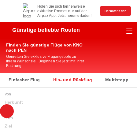
Holen Sie sich tonnenweise
exklusive Promos nur auf der
Herunterladen
Airpaz App. Jetzt herunterladen!
Günstige beliebte Routen
Finden Sie günstige Flüge von KNO
nach PEN
Genießen Sie exklusive Flugangebote zu
Ihrem Wunschziel. Beginnen Sie jetzt mit Ihrer
Buchung!
Einfacher Flug
Hin- und Rückflug
Multistopp
Von
Herkunft
nach
Ziel