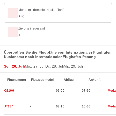
Monat mit dem niedrigsten Tarif
Aug.
Zielorte insgesamt
1
Überprüfen Sie die Flugpläne von Internationaler Flughafen
Kualanamu nach Internationaler Flughafen Penang
So., 26. Juli
Mo., 27. Juli
Di., 28. Juli
Mi., 29. Juli
Flugnummer
Flugzeugmodell
Abflug
Ankunft
QZ106
-
06:00
07:50
Meda
JT134
-
08:10
10:00
Meda