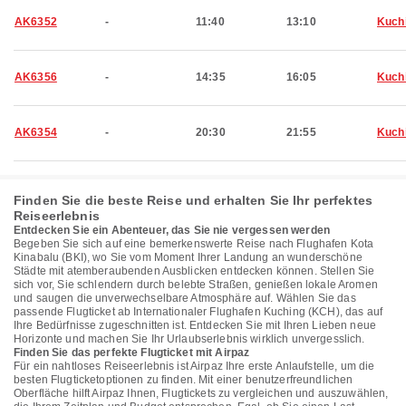
AK6352
-
11:40
13:10
Kuch
AK6356
-
14:35
16:05
Kuch
AK6354
-
20:30
21:55
Kuch
Finden Sie die beste Reise und erhalten Sie Ihr perfektes
Reiseerlebnis
Entdecken Sie ein Abenteuer, das Sie nie vergessen werden
Begeben Sie sich auf eine bemerkenswerte Reise nach Flughafen Kota
Kinabalu (BKI), wo Sie vom Moment Ihrer Landung an wunderschöne
Städte mit atemberaubenden Ausblicken entdecken können. Stellen Sie
sich vor, Sie schlendern durch belebte Straßen, genießen lokale Aromen
und saugen die unverwechselbare Atmosphäre auf. Wählen Sie das
passende Flugticket ab Internationaler Flughafen Kuching (KCH), das auf
Ihre Bedürfnisse zugeschnitten ist. Entdecken Sie mit Ihren Lieben neue
Horizonte und machen Sie Ihr Urlaubserlebnis wirklich unvergesslich.
Finden Sie das perfekte Flugticket mit Airpaz
Für ein nahtloses Reiseerlebnis ist Airpaz Ihre erste Anlaufstelle, um die
besten Flugticketoptionen zu finden. Mit einer benutzerfreundlichen
Oberfläche hilft Airpaz Ihnen, Flugtickets zu vergleichen und auszuwählen,