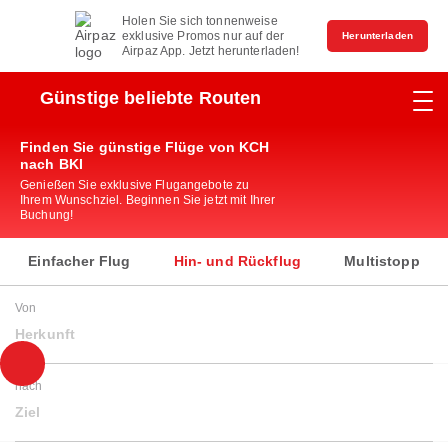
Holen Sie sich tonnenweise
exklusive Promos nur auf der
Herunterladen
Airpaz App. Jetzt herunterladen!
Günstige beliebte Routen
Finden Sie günstige Flüge von KCH
nach BKI
Genießen Sie exklusive Flugangebote zu
Ihrem Wunschziel. Beginnen Sie jetzt mit Ihrer
Buchung!
Einfacher Flug
Hin- und Rückflug
Multistopp
Von
Herkunft
nach
Ziel