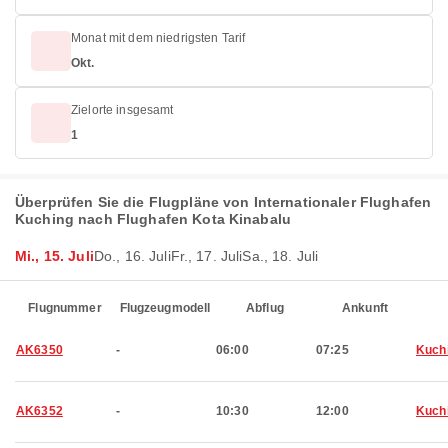
Monat mit dem niedrigsten Tarif
Okt.
Zielorte insgesamt
1
Überprüfen Sie die Flugpläne von Internationaler Flughafen
Kuching nach Flughafen Kota Kinabalu
Mi., 15. Juli
Do., 16. Juli
Fr., 17. Juli
Sa., 18. Juli
Flugnummer
Flugzeugmodell
Abflug
Ankunft
AK6350
-
06:00
07:25
Kuch
AK6352
-
10:30
12:00
Kuch