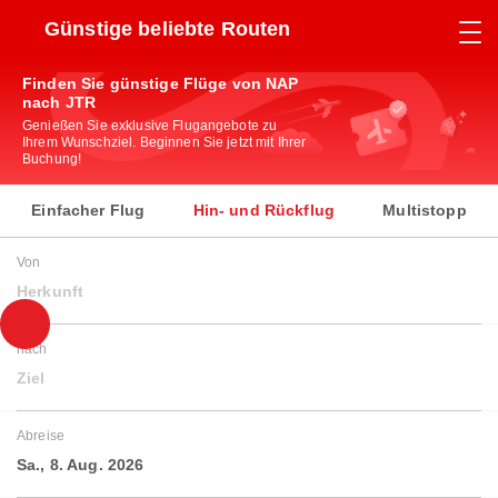
Günstige beliebte Routen
Finden Sie günstige Flüge von NAP
nach JTR
Genießen Sie exklusive Flugangebote zu
Ihrem Wunschziel. Beginnen Sie jetzt mit Ihrer
Buchung!
Einfacher Flug
Hin- und Rückflug
Multistopp
Von
Herkunft
nach
Ziel
Abreise
Sa., 8. Aug. 2026