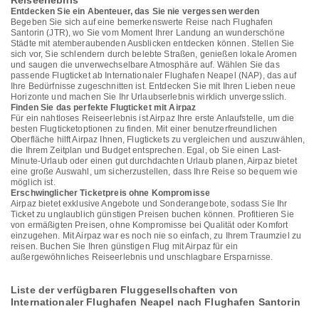
Reiseerlebnis
Entdecken Sie ein Abenteuer, das Sie nie vergessen werden
Begeben Sie sich auf eine bemerkenswerte Reise nach Flughafen
Santorin (JTR), wo Sie vom Moment Ihrer Landung an wunderschöne
Städte mit atemberaubenden Ausblicken entdecken können. Stellen Sie
sich vor, Sie schlendern durch belebte Straßen, genießen lokale Aromen
und saugen die unverwechselbare Atmosphäre auf. Wählen Sie das
passende Flugticket ab Internationaler Flughafen Neapel (NAP), das auf
Ihre Bedürfnisse zugeschnitten ist. Entdecken Sie mit Ihren Lieben neue
Horizonte und machen Sie Ihr Urlaubserlebnis wirklich unvergesslich.
Finden Sie das perfekte Flugticket mit Airpaz
Für ein nahtloses Reiseerlebnis ist Airpaz Ihre erste Anlaufstelle, um die
besten Flugticketoptionen zu finden. Mit einer benutzerfreundlichen
Oberfläche hilft Airpaz Ihnen, Flugtickets zu vergleichen und auszuwählen,
die Ihrem Zeitplan und Budget entsprechen. Egal, ob Sie einen Last-
Minute-Urlaub oder einen gut durchdachten Urlaub planen, Airpaz bietet
eine große Auswahl, um sicherzustellen, dass Ihre Reise so bequem wie
möglich ist.
Erschwinglicher Ticketpreis ohne Kompromisse
Airpaz bietet exklusive Angebote und Sonderangebote, sodass Sie Ihr
Ticket zu unglaublich günstigen Preisen buchen können. Profitieren Sie
von ermäßigten Preisen, ohne Kompromisse bei Qualität oder Komfort
einzugehen. Mit Airpaz war es noch nie so einfach, zu Ihrem Traumziel zu
reisen. Buchen Sie Ihren günstigen Flug mit Airpaz für ein
außergewöhnliches Reiseerlebnis und unschlagbare Ersparnisse.
Liste der verfügbaren Fluggesellschaften von
Internationaler Flughafen Neapel nach Flughafen Santorin