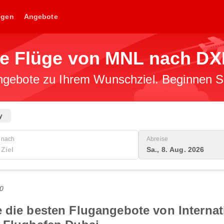
ngen
Angebote
ge Flüge von MNL nach D
gebote zu Ihrem Wunschziel. Beginnen Sie
y
nach
Abreise
Sa., 8. Aug. 2026
0
e die besten Flugangebote von Internat