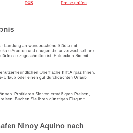
DXB
Preise prüfen
ebnis
rer Landung an wunderschöne Städte mit
n lokale Aromen und saugen die unverwechselbare
ürfnisse zugeschnitten ist. Entdecken Sie mit
benutzerfreundlichen Oberfläche hilft Airpaz Ihnen,
te-Urlaub oder einen gut durchdachten Urlaub
önnen. Profitieren Sie von ermäßigten Preisen,
reisen. Buchen Sie Ihren günstigen Flug mit
ghafen Ninoy Aquino nach