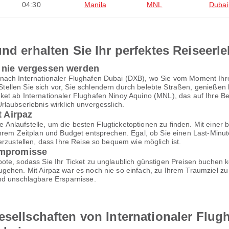
04:30
Manila
MNL
Dubai
nd erhalten Sie Ihr perfektes Reiseerl
e nie vergessen werden
 nach Internationaler Flughafen Dubai (DXB), wo Sie vom Moment Ih
ellen Sie sich vor, Sie schlendern durch belebte Straßen, genieße
et ab Internationaler Flughafen Ninoy Aquino (MNL), das auf Ihre Bed
laubserlebnis wirklich unvergesslich.
t Airpaz
te Anlaufstelle, um die besten Flugticketoptionen zu finden. Mit einer 
Ihrem Zeitplan und Budget entsprechen. Egal, ob Sie einen Last-Minu
erzustellen, dass Ihre Reise so bequem wie möglich ist.
ompromisse
te, sodass Sie Ihr Ticket zu unglaublich günstigen Preisen buchen k
gehen. Mit Airpaz war es noch nie so einfach, zu Ihrem Traumziel zu 
nd unschlagbare Ersparnisse.
esellschaften von Internationaler Flu