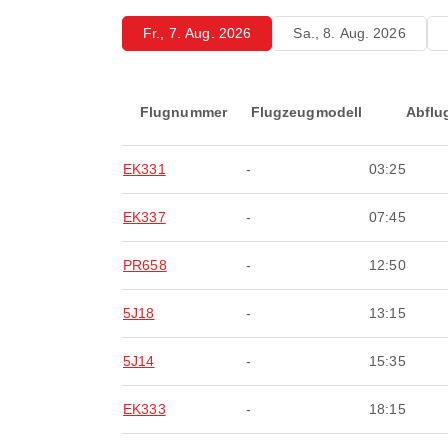
Fr., 7. Aug. 2026
Sa., 8. Aug. 2026
Flugnummer
Flugzeugmodell
Abflu
EK331
-
03:25
EK337
-
07:45
PR658
-
12:50
5J18
-
13:15
5J14
-
15:35
EK333
-
18:15