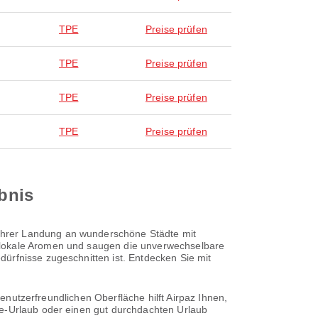
TPE
Preise prüfen
TPE
Preise prüfen
TPE
Preise prüfen
TPE
Preise prüfen
ebnis
Ihrer Landung an wunderschöne Städte mit
n lokale Aromen und saugen die unverwechselbare
ürfnisse zugeschnitten ist. Entdecken Sie mit
benutzerfreundlichen Oberfläche hilft Airpaz Ihnen,
te-Urlaub oder einen gut durchdachten Urlaub