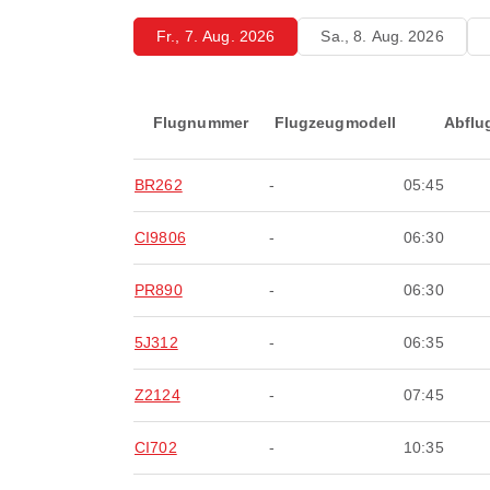
Fr., 7. Aug. 2026
Sa., 8. Aug. 2026
Flugnummer
Flugzeugmodell
Abflu
BR262
-
05:45
CI9806
-
06:30
PR890
-
06:30
5J312
-
06:35
Z2124
-
07:45
CI702
-
10:35