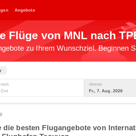
ngen
Angebote
ge Flüge von MNL nach TP
gebote zu Ihrem Wunschziel. Beginnen Sie
y
nach
Abreise
Fr., 7. Aug. 2026
0
e die besten Flugangebote von Internat