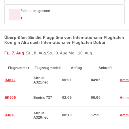
Zielorte insgesamt
1
Überprüfen Sie die Flugpläne von Internationaler Flughafen
Königin Alia nach Internationaler Flughafen Dubai
Fr., 7. Aug.
Sa., 8. Aug.
So., 9. Aug.
Mo., 10. Aug.
Flugnummer
Flugzeugmodell
Abflug
Ankunft
Airbus
RJ612
00:01
04:05
Amm
A321neo
EK906
Boeing 737
02:05
06:05
Amm
Airbus
RJ610
08:10
12:20
Amm
A320neo