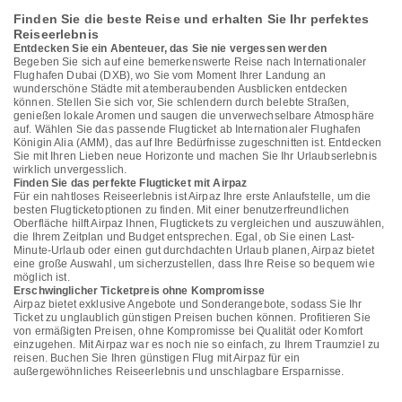
Finden Sie die beste Reise und erhalten Sie Ihr perfektes
Reiseerlebnis
Entdecken Sie ein Abenteuer, das Sie nie vergessen werden
Begeben Sie sich auf eine bemerkenswerte Reise nach Internationaler
Flughafen Dubai (DXB), wo Sie vom Moment Ihrer Landung an
wunderschöne Städte mit atemberaubenden Ausblicken entdecken
können. Stellen Sie sich vor, Sie schlendern durch belebte Straßen,
genießen lokale Aromen und saugen die unverwechselbare Atmosphäre
auf. Wählen Sie das passende Flugticket ab Internationaler Flughafen
Königin Alia (AMM), das auf Ihre Bedürfnisse zugeschnitten ist. Entdecken
Sie mit Ihren Lieben neue Horizonte und machen Sie Ihr Urlaubserlebnis
wirklich unvergesslich.
Finden Sie das perfekte Flugticket mit Airpaz
Für ein nahtloses Reiseerlebnis ist Airpaz Ihre erste Anlaufstelle, um die
besten Flugticketoptionen zu finden. Mit einer benutzerfreundlichen
Oberfläche hilft Airpaz Ihnen, Flugtickets zu vergleichen und auszuwählen,
die Ihrem Zeitplan und Budget entsprechen. Egal, ob Sie einen Last-
Minute-Urlaub oder einen gut durchdachten Urlaub planen, Airpaz bietet
eine große Auswahl, um sicherzustellen, dass Ihre Reise so bequem wie
möglich ist.
Erschwinglicher Ticketpreis ohne Kompromisse
Airpaz bietet exklusive Angebote und Sonderangebote, sodass Sie Ihr
Ticket zu unglaublich günstigen Preisen buchen können. Profitieren Sie
von ermäßigten Preisen, ohne Kompromisse bei Qualität oder Komfort
einzugehen. Mit Airpaz war es noch nie so einfach, zu Ihrem Traumziel zu
reisen. Buchen Sie Ihren günstigen Flug mit Airpaz für ein
außergewöhnliches Reiseerlebnis und unschlagbare Ersparnisse.