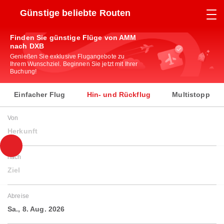
Günstige beliebte Routen
Finden Sie günstige Flüge von AMM
nach DXB
Genießen Sie exklusive Flugangebote zu
Ihrem Wunschziel. Beginnen Sie jetzt mit Ihrer
Buchung!
Einfacher Flug
Hin- und Rückflug
Multistopp
Von
Herkunft
nach
Ziel
Abreise
Sa., 8. Aug. 2026