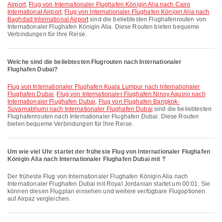
Airport
,
Flug von Internationaler Flughafen Königin Alia nach Cairo
International Airport
,
Flug von Internationaler Flughafen Königin Alia nach
Baghdad International Airport
sind die beliebtesten Flughafenrouten von
Internationaler Flughafen Königin Alia. Diese Routen bieten bequeme
Verbindungen für Ihre Reise.
Welche sind die beliebtesten Flugrouten nach Internationaler
Flughafen Dubai?
Flug von Internationaler Flughafen Kuala Lumpur nach Internationaler
Flughafen Dubai
,
Flug von Internationaler Flughafen Ninoy Aquino nach
Internationaler Flughafen Dubai
,
Flug von Flughafen Bangkok-
Suvarnabhumi nach Internationaler Flughafen Dubai
sind die beliebtesten
Flughafenrouten nach Internationaler Flughafen Dubai. Diese Routen
bieten bequeme Verbindungen für Ihre Reise.
Um wie viel Uhr startet der früheste Flug von Internationaler Flughafen
Königin Alia nach Internationaler Flughafen Dubai mit ?
Der früheste Flug von Internationaler Flughafen Königin Alia nach
Internationaler Flughafen Dubai mit Royal Jordanian startet um 00:01. Sie
können diesen Flugplan einsehen und weitere verfügbare Flugoptionen
auf Airpaz vergleichen.