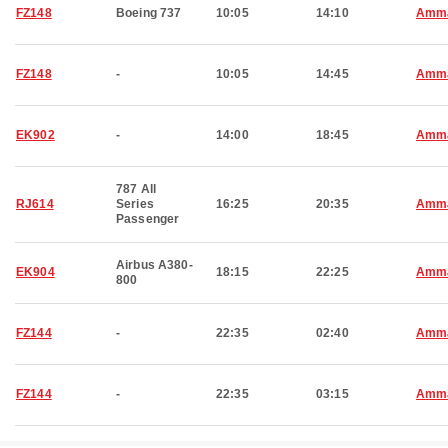
FZ148
Boeing 737
10:05
14:10
Amm
FZ148
-
10:05
14:45
Amm
EK902
-
14:00
18:45
Amm
787 All
RJ614
Series
16:25
20:35
Amm
Passenger
Airbus A380-
EK904
18:15
22:25
Amm
800
FZ144
-
22:35
02:40
Amm
FZ144
-
22:35
03:15
Amm