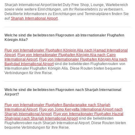
Sharjah International Airport bietet Duty Free Shop, Lounge, Wartebereich
sowie viele weitere Einrichtungen, um Ihr Reiseerlebnis zu verbessern.
Detaillierte Informationen zu Einrichtungen und Terminalplänen finden Sie
auf
Sharjah International Airport
.
Welche sind die beliebtesten Flugrouten ab Internationaler Flughafen
Königin Alia?
Flug von Internationaler Flughafen Königin Alia nach Hamad International
Airport
,
Flug von Internationaler Flughafen Königin Alia nach Cairo
International Airport
,
Flug von Internationaler Flughafen Königin Alia nach
Baghdad International Airport
sind die beliebtesten Flughafenrouten von
Internationaler Flughafen Königin Alia. Diese Routen bieten bequeme
Verbindungen für Ihre Reise.
Welche sind die beliebtesten Flugrouten nach Sharjah International
Airport?
Flug von Internationaler Flughafen Bandaranaike nach Sharjah
International Airport
,
Flug von Jomo Kenyatta International Airport nach
Sharjah International Airport
,
Flug von Internationaler Flughafen Hazrat
Shahjalal nach Sharjah International Airport
sind die beliebtesten
Flughafenrouten nach Sharjah International Airport. Diese Routen bieten
bequeme Verbindungen für Ihre Reise.