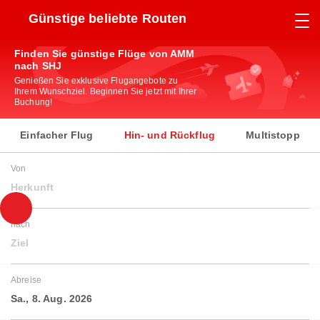
Günstige beliebte Routen
Finden Sie günstige Flüge von AMM
nach SHJ
Genießen Sie exklusive Flugangebote zu
Ihrem Wunschziel. Beginnen Sie jetzt mit Ihrer
Buchung!
Einfacher Flug
Hin- und Rückflug
Multistopp
Von
Herkunft
nach
Ziel
Abreise
Sa., 8. Aug. 2026