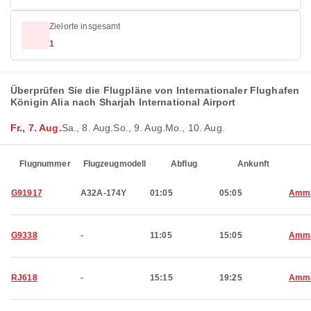
Zielorte insgesamt
1
Überprüfen Sie die Flugpläne von Internationaler Flughafen
Königin Alia nach Sharjah International Airport
Fr., 7. Aug.
Sa., 8. Aug.
So., 9. Aug.
Mo., 10. Aug.
Flugnummer
Flugzeugmodell
Abflug
Ankunft
G91917
A32A-174Y
01:05
05:05
Amm
G9338
-
11:05
15:05
Amm
RJ618
-
15:15
19:25
Amm