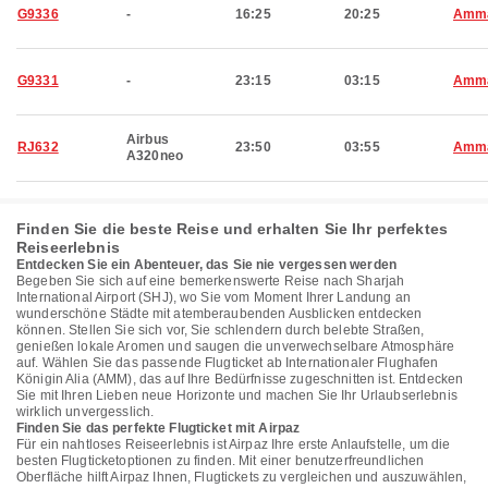
G9336
-
16:25
20:25
Amm
G9331
-
23:15
03:15
Amm
Airbus
RJ632
23:50
03:55
Amm
A320neo
Finden Sie die beste Reise und erhalten Sie Ihr perfektes
Reiseerlebnis
Entdecken Sie ein Abenteuer, das Sie nie vergessen werden
Begeben Sie sich auf eine bemerkenswerte Reise nach Sharjah
International Airport (SHJ), wo Sie vom Moment Ihrer Landung an
wunderschöne Städte mit atemberaubenden Ausblicken entdecken
können. Stellen Sie sich vor, Sie schlendern durch belebte Straßen,
genießen lokale Aromen und saugen die unverwechselbare Atmosphäre
auf. Wählen Sie das passende Flugticket ab Internationaler Flughafen
Königin Alia (AMM), das auf Ihre Bedürfnisse zugeschnitten ist. Entdecken
Sie mit Ihren Lieben neue Horizonte und machen Sie Ihr Urlaubserlebnis
wirklich unvergesslich.
Finden Sie das perfekte Flugticket mit Airpaz
Für ein nahtloses Reiseerlebnis ist Airpaz Ihre erste Anlaufstelle, um die
besten Flugticketoptionen zu finden. Mit einer benutzerfreundlichen
Oberfläche hilft Airpaz Ihnen, Flugtickets zu vergleichen und auszuwählen,