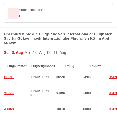
Zielorte insgesamt
1
Überprüfen Sie die Flugpläne von Internationaler Flughafen
Sabiha Gökçen nach Internationaler Flughafen König Abd
al-Aziz
So., 9. Aug.
Mo., 10. Aug.
Di., 11. Aug.
Flugnummer
Flugzeugmodell
Abflug
Ankunft
PC698
Airbus A321
00:20
04:05
Istan
Airbus A321
VF191
01:00
04:55
Istan
N
XY556
-
15:15
18:55
Istan