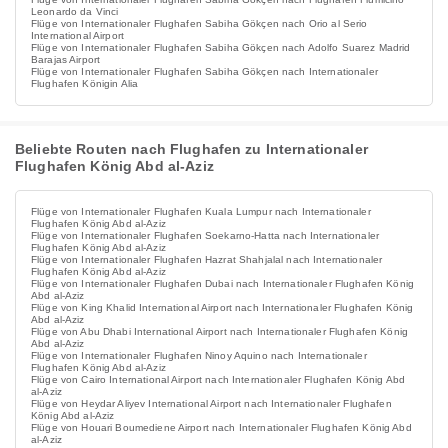
Leonardo da Vinci
Flüge von Internationaler Flughafen Sabiha Gökçen nach Orio al Serio
International Airport
Flüge von Internationaler Flughafen Sabiha Gökçen nach Adolfo Suarez Madrid
Barajas Airport
Flüge von Internationaler Flughafen Sabiha Gökçen nach Internationaler
Flughafen Königin Alia
Beliebte Routen nach Flughafen zu Internationaler
Flughafen König Abd al-Aziz
Flüge von Internationaler Flughafen Kuala Lumpur nach Internationaler
Flughafen König Abd al-Aziz
Flüge von Internationaler Flughafen Soekarno-Hatta nach Internationaler
Flughafen König Abd al-Aziz
Flüge von Internationaler Flughafen Hazrat Shahjalal nach Internationaler
Flughafen König Abd al-Aziz
Flüge von Internationaler Flughafen Dubai nach Internationaler Flughafen König
Abd al-Aziz
Flüge von King Khalid International Airport nach Internationaler Flughafen König
Abd al-Aziz
Flüge von Abu Dhabi International Airport nach Internationaler Flughafen König
Abd al-Aziz
Flüge von Internationaler Flughafen Ninoy Aquino nach Internationaler
Flughafen König Abd al-Aziz
Flüge von Cairo International Airport nach Internationaler Flughafen König Abd
al-Aziz
Flüge von Heydar Aliyev International Airport nach Internationaler Flughafen
König Abd al-Aziz
Flüge von Houari Boumediene Airport nach Internationaler Flughafen König Abd
al-Aziz