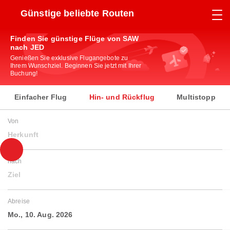
Günstige beliebte Routen
Finden Sie günstige Flüge von SAW
nach JED
Genießen Sie exklusive Flugangebote zu
Ihrem Wunschziel. Beginnen Sie jetzt mit Ihrer
Buchung!
Einfacher Flug
Hin- und Rückflug
Multistopp
Von
Herkunft
nach
Ziel
Abreise
Mo., 10. Aug. 2026