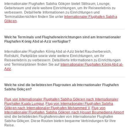
Internationaler Flughafen Sabiha Gökçen bietet Stillraum, Lounge,
Gebetsraum und viele weitere Einrichtungen, um Ihr Reiseerlebnis zu
verbessern. Detaillierte Informationen zu Einrichtungen und
Terminalübersichten finden Sie unter
Internationaler Flughafen Sabiha
Gökçen
.
Welche Terminals und Flughafeneinrichtungen sind am Internationaler
Flughafen König Abd al-Aziz verfügbar?
Internationaler Flughafen König Abd al-Aziz bietet Raucherbereich,
Rollstuhl, Parkplätze sowie viele weitere Einrichtungen, um Ihr
Reiseerlebnis zu verbessern. Detaillierte Informationen zu Einrichtungen
und Terminalplänen finden Sie auf
Internationaler Flughafen König Abd al-
Aziz
.
Welche sind die beliebtesten Flugrouten ab Internationaler Flughafen
Sabiha Gökçen?
Flug von Internationaler Flughafen Sabiha Gökçen nach Internationaler
Flughafen Kuala Lumpur
,
Flug von Internationaler Flughafen Sabiha
Gökçen nach Internationaler Flughafen Mohammed V
,
Flug von
Internationaler Flughafen Sabiha Gökçen nach Houari Boumediene Airport
sind die beliebtesten Flughafenrouten von Internationaler Flughafen
Sabiha Gökçen. Diese Routen bieten bequeme Verbindungen für Ihre
Reise.