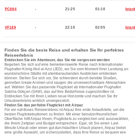
PC694
-
21:25
01:10
Istan
VF189
-
22:10
02:05
Istan
Finden Sie die beste Reise und erhalten Sie Ihr perfektes
Reiseerlebnis
Entdecken Sie ein Abenteuer, das Sie nie vergessen werden
Begeben Sie sich auf eine bemerkenswerte Reise nach Internationaler
Flughafen König Abd al-Aziz (JED), wo Sie vom Moment Ihrer Landung an
wunderschöne Städte mit atemberaubenden Ausblicken entdecken
können. Stellen Sie sich vor, Sie schlendern durch belebte Straßen,
genießen lokale Aromen und saugen die unverwechselbare Atmosphäre
auf. Wählen Sie das passende Flugticket ab Internationaler Flughafen
Sabiha Gökçen (SAW), das auf Ihre Bedürfnisse zugeschnitten ist.
Entdecken Sie mit Ihren Lieben neue Horizonte und machen Sie Ihr
Urlaubserlebnis wirklich unvergesslich.
Finden Sie das perfekte Flugticket mit Airpaz
Für ein nahtloses Reiseerlebnis ist Airpaz Ihre erste Anlaufstelle, um die
besten Flugticketoptionen zu finden. Mit einer benutzerfreundlichen
Oberfläche hilft Airpaz Ihnen, Flugtickets zu vergleichen und auszuwählen,
die Ihrem Zeitplan und Budget entsprechen. Egal, ob Sie einen Last-
Minute-Urlaub oder einen gut durchdachten Urlaub planen, Airpaz bietet
eine große Auswahl, um sicherzustellen, dass Ihre Reise so bequem wie