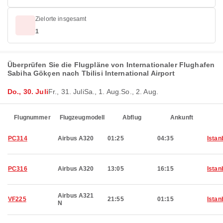
Zielorte insgesamt
1
Überprüfen Sie die Flugpläne von Internationaler Flughafen
Sabiha Gökçen nach Tbilisi International Airport
Do., 30. Juli
Fr., 31. Juli
Sa., 1. Aug.
So., 2. Aug.
Flugnummer
Flugzeugmodell
Abflug
Ankunft
PC314
Airbus A320
01:25
04:35
Istan
PC316
Airbus A320
13:05
16:15
Istan
Airbus A321
VF225
21:55
01:15
Istan
N