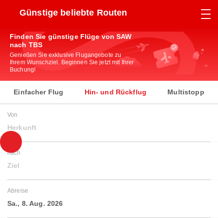
Günstige beliebte Routen
Finden Sie günstige Flüge von SAW
nach TBS
Genießen Sie exklusive Flugangebote zu
Ihrem Wunschziel. Beginnen Sie jetzt mit Ihrer
Buchung!
Einfacher Flug
Hin- und Rückflug
Multistopp
Von
Herkunft
nach
Ziel
Abreise
Sa., 8. Aug. 2026