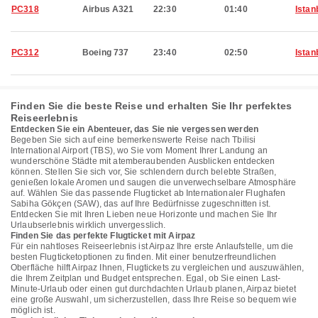
PC318
Airbus A321
22:30
01:40
Istan
PC312
Boeing 737
23:40
02:50
Istan
Finden Sie die beste Reise und erhalten Sie Ihr perfektes
Reiseerlebnis
Entdecken Sie ein Abenteuer, das Sie nie vergessen werden
Begeben Sie sich auf eine bemerkenswerte Reise nach Tbilisi
International Airport (TBS), wo Sie vom Moment Ihrer Landung an
wunderschöne Städte mit atemberaubenden Ausblicken entdecken
können. Stellen Sie sich vor, Sie schlendern durch belebte Straßen,
genießen lokale Aromen und saugen die unverwechselbare Atmosphäre
auf. Wählen Sie das passende Flugticket ab Internationaler Flughafen
Sabiha Gökçen (SAW), das auf Ihre Bedürfnisse zugeschnitten ist.
Entdecken Sie mit Ihren Lieben neue Horizonte und machen Sie Ihr
Urlaubserlebnis wirklich unvergesslich.
Finden Sie das perfekte Flugticket mit Airpaz
Für ein nahtloses Reiseerlebnis ist Airpaz Ihre erste Anlaufstelle, um die
besten Flugticketoptionen zu finden. Mit einer benutzerfreundlichen
Oberfläche hilft Airpaz Ihnen, Flugtickets zu vergleichen und auszuwählen,
die Ihrem Zeitplan und Budget entsprechen. Egal, ob Sie einen Last-
Minute-Urlaub oder einen gut durchdachten Urlaub planen, Airpaz bietet
eine große Auswahl, um sicherzustellen, dass Ihre Reise so bequem wie
möglich ist.