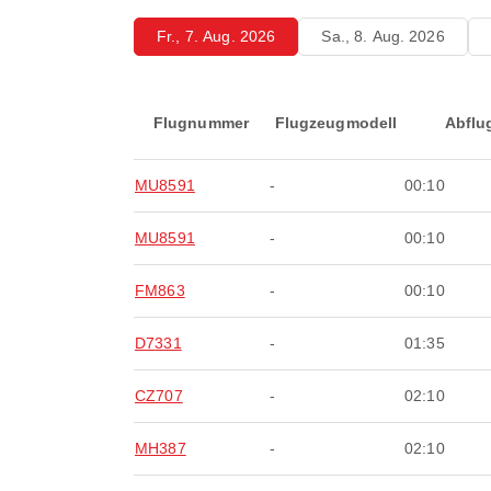
Fr., 7. Aug. 2026
Sa., 8. Aug. 2026
Flugnummer
Flugzeugmodell
Abflu
MU8591
-
00:10
MU8591
-
00:10
FM863
-
00:10
D7331
-
01:35
CZ707
-
02:10
MH387
-
02:10