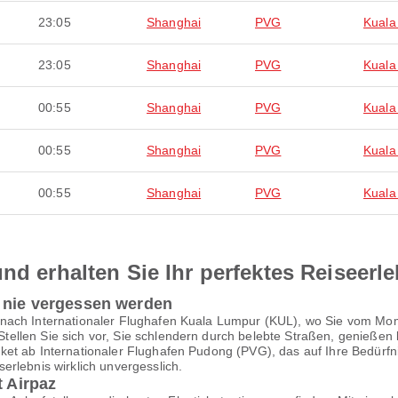
23:05
Shanghai
PVG
Kuala
23:05
Shanghai
PVG
Kuala
00:55
Shanghai
PVG
Kuala
00:55
Shanghai
PVG
Kuala
00:55
Shanghai
PVG
Kuala
nd erhalten Sie Ihr perfektes Reiseerl
e nie vergessen werden
 nach Internationaler Flughafen Kuala Lumpur (KUL), wo Sie vom Mo
ellen Sie sich vor, Sie schlendern durch belebte Straßen, genieße
et ab Internationaler Flughafen Pudong (PVG), das auf Ihre Bedürfnis
rlebnis wirklich unvergesslich.
t Airpaz