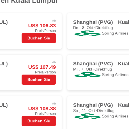
afen Kuala Lumpur
Ab
UL)
Shanghai (PVG)
Kua
US$ 106.83
Do., 8. Okt.
Direktflug
Preis/Person
Spring Airlines
Buchen Sie
Ab
UL)
Shanghai (PVG)
Kua
US$ 107.49
Mi., 7. Okt.
Direktflug
Preis/Person
Spring Airlines
Buchen Sie
Ab
UL)
Shanghai (PVG)
Kua
US$ 108.38
So., 11. Okt.
Direktflug
Preis/Person
Spring Airlines
Buchen Sie