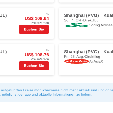
Ab
UL)
Shanghai (PVG)
Kua
US$ 108.64
So., 4. Okt.
Direktflug
Preis/Person
Spring Airlines
Buchen Sie
Ab
UL)
Shanghai (PVG)
Kua
US$ 108.76
Fr., 28. Aug.
Direktflug
Preis/Person
AirAsiaX
Buchen Sie
te aufgeführten Preise möglicherweise nicht mehr aktuell sind und oh
möglichst genaue und aktuelle Informationen zu liefern.