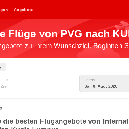
ngen
Angebote
ge Flüge von PVG nach KU
gebote zu Ihrem Wunschziel. Beginnen Sie
y
nach
Abreise
Sa., 8. Aug. 2026
0
e die besten Flugangebote von Interna