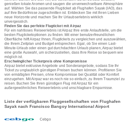
genießen lokale Aromen und saugen die unverwechselbare Atmosphäre
auf. Wählen Sie das passende Flugticket ab Flughafen Sayak (IAO), das
auf Ihre Bedürfnisse zugeschnitten ist. Entdecken Sie mit Ihren Lieben
neue Horizonte und machen Sie Ihr Urlaubserlebnis wirklich
unvergesslich.
Finden Sie das perfekte Flugticket mit Airpaz
Für ein nahtloses Reiseerlebnis ist Airpaz Ihre erste Anlaufstelle, um die
besten Flugticketoptionen zu finden. Mit einer benutzerfreundlichen
Oberfläche hilft Airpaz Ihnen, Flugtickets zu vergleichen und auszuwählen,
die Ihrem Zeitplan und Budget entsprechen. Egal, ob Sie einen Last-
Minute-Urlaub oder einen gut durchdachten Urlaub planen, Airpaz bietet
eine große Auswahl, um sicherzustellen, dass Ihre Reise so bequem wie
möglich ist.
Erschwinglicher Ticketpreis ohne Kompromisse
Airpaz bietet exklusive Angebote und Sonderangebote, sodass Sie Ihr
Ticket zu unglaublich günstigen Preisen buchen können. Profitieren Sie
von ermäßigten Preisen, ohne Kompromisse bei Qualität oder Komfort
einzugehen. Mit Airpaz war es noch nie so einfach, zu Ihrem Traumziel zu
reisen. Buchen Sie Ihren günstigen Flug mit Airpaz für ein
außergewöhnliches Reiseerlebnis und unschlagbare Ersparnisse.
Liste der verfügbaren Fluggesellschaften von Flughafen
Sayak nach Francisco Bangoy International Airport
Cebgo