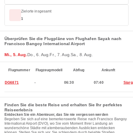
Zielorte insgesamt
1
Überprüfen Sie die Flugpläne von Flughafen Sayak nach
Francisco Bangoy International Airport
Mi., 5. Aug.
Do., 6. Aug.
Fr., 7. Aug.
Sa., 8. Aug.
Flugnummer
Flugzeugmodell
Abflug
Ankunft
DG6871
-
06:30
07:40
Siar
Finden Sie die beste Reise und erhalten Sie Ihr perfektes
Reiseerlebnis
Entdecken Sie ein Abenteuer, das Sie nie vergessen werden
Begeben Sie sich auf eine bemerkenswerte Reise nach Francisco Bangoy
International Airport (DVO), wo Sie vom Moment Ihrer Landung an
wunderschöne Städte mit atemberaubenden Ausblicken entdecken
können. Stellen Sie sich vor, Sie schlendern durch belebte Straßen,