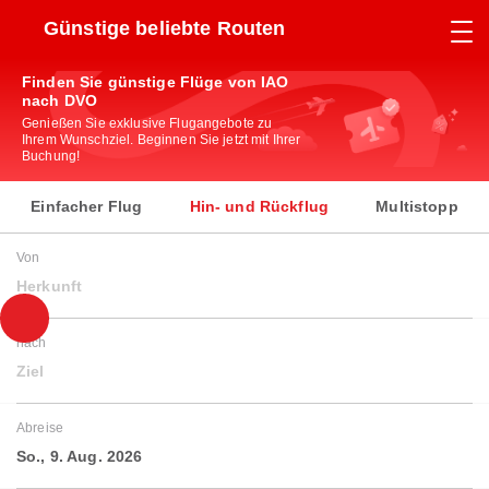
Günstige beliebte Routen
Finden Sie günstige Flüge von IAO
nach DVO
Genießen Sie exklusive Flugangebote zu
Ihrem Wunschziel. Beginnen Sie jetzt mit Ihrer
Buchung!
Einfacher Flug
Hin- und Rückflug
Multistopp
Von
Herkunft
nach
Ziel
Abreise
So., 9. Aug. 2026