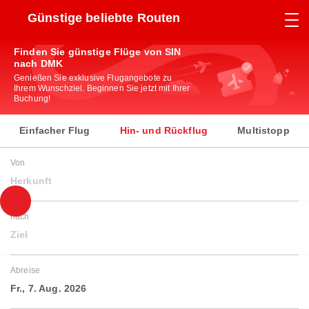
Günstige beliebte Routen
Finden Sie günstige Flüge von SIN
nach DMK
Genießen Sie exklusive Flugangebote zu
Ihrem Wunschziel. Beginnen Sie jetzt mit Ihrer
Buchung!
Einfacher Flug
Hin- und Rückflug
Multistopp
Von
Herkunft
nach
Ziel
Abreise
Fr., 7. Aug. 2026