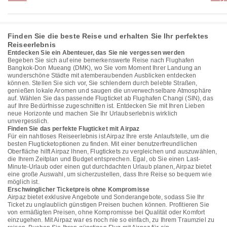
Finden Sie die beste Reise und erhalten Sie Ihr perfektes
Reiseerlebnis
Entdecken Sie ein Abenteuer, das Sie nie vergessen werden
Begeben Sie sich auf eine bemerkenswerte Reise nach Flughafen
Bangkok-Don Mueang (DMK), wo Sie vom Moment Ihrer Landung an
wunderschöne Städte mit atemberaubenden Ausblicken entdecken
können. Stellen Sie sich vor, Sie schlendern durch belebte Straßen,
genießen lokale Aromen und saugen die unverwechselbare Atmosphäre
auf. Wählen Sie das passende Flugticket ab Flughafen Changi (SIN), das
auf Ihre Bedürfnisse zugeschnitten ist. Entdecken Sie mit Ihren Lieben
neue Horizonte und machen Sie Ihr Urlaubserlebnis wirklich
unvergesslich.
Finden Sie das perfekte Flugticket mit Airpaz
Für ein nahtloses Reiseerlebnis ist Airpaz Ihre erste Anlaufstelle, um die
besten Flugticketoptionen zu finden. Mit einer benutzerfreundlichen
Oberfläche hilft Airpaz Ihnen, Flugtickets zu vergleichen und auszuwählen,
die Ihrem Zeitplan und Budget entsprechen. Egal, ob Sie einen Last-
Minute-Urlaub oder einen gut durchdachten Urlaub planen, Airpaz bietet
eine große Auswahl, um sicherzustellen, dass Ihre Reise so bequem wie
möglich ist.
Erschwinglicher Ticketpreis ohne Kompromisse
Airpaz bietet exklusive Angebote und Sonderangebote, sodass Sie Ihr
Ticket zu unglaublich günstigen Preisen buchen können. Profitieren Sie
von ermäßigten Preisen, ohne Kompromisse bei Qualität oder Komfort
einzugehen. Mit Airpaz war es noch nie so einfach, zu Ihrem Traumziel zu