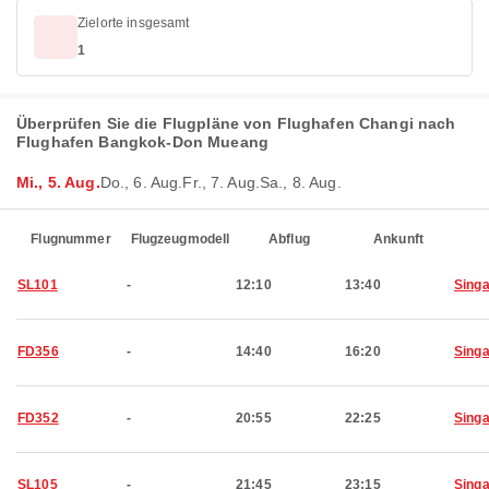
Zielorte insgesamt
1
Überprüfen Sie die Flugpläne von Flughafen Changi nach
Flughafen Bangkok-Don Mueang
Mi., 5. Aug.
Do., 6. Aug.
Fr., 7. Aug.
Sa., 8. Aug.
Flugnummer
Flugzeugmodell
Abflug
Ankunft
SL101
-
12:10
13:40
Sing
FD356
-
14:40
16:20
Sing
FD352
-
20:55
22:25
Sing
SL105
-
21:45
23:15
Sing