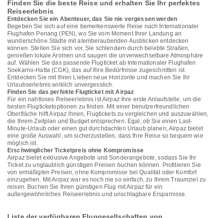
Finden Sie die beste Reise und erhalten Sie Ihr perfektes
Reiseerlebnis
Entdecken Sie ein Abenteuer, das Sie nie vergessen werden
Begeben Sie sich auf eine bemerkenswerte Reise nach Internationaler
Flughafen Penang (PEN), wo Sie vom Moment Ihrer Landung an
wunderschöne Städte mit atemberaubenden Ausblicken entdecken
können. Stellen Sie sich vor, Sie schlendern durch belebte Straßen,
genießen lokale Aromen und saugen die unverwechselbare Atmosphäre
auf. Wählen Sie das passende Flugticket ab Internationaler Flughafen
Soekarno-Hatta (CGK), das auf Ihre Bedürfnisse zugeschnitten ist.
Entdecken Sie mit Ihren Lieben neue Horizonte und machen Sie Ihr
Urlaubserlebnis wirklich unvergesslich.
Finden Sie das perfekte Flugticket mit Airpaz
Für ein nahtloses Reiseerlebnis ist Airpaz Ihre erste Anlaufstelle, um die
besten Flugticketoptionen zu finden. Mit einer benutzerfreundlichen
Oberfläche hilft Airpaz Ihnen, Flugtickets zu vergleichen und auszuwählen,
die Ihrem Zeitplan und Budget entsprechen. Egal, ob Sie einen Last-
Minute-Urlaub oder einen gut durchdachten Urlaub planen, Airpaz bietet
eine große Auswahl, um sicherzustellen, dass Ihre Reise so bequem wie
möglich ist.
Erschwinglicher Ticketpreis ohne Kompromisse
Airpaz bietet exklusive Angebote und Sonderangebote, sodass Sie Ihr
Ticket zu unglaublich günstigen Preisen buchen können. Profitieren Sie
von ermäßigten Preisen, ohne Kompromisse bei Qualität oder Komfort
einzugehen. Mit Airpaz war es noch nie so einfach, zu Ihrem Traumziel zu
reisen. Buchen Sie Ihren günstigen Flug mit Airpaz für ein
außergewöhnliches Reiseerlebnis und unschlagbare Ersparnisse.
Liste der verfügbaren Fluggesellschaften von