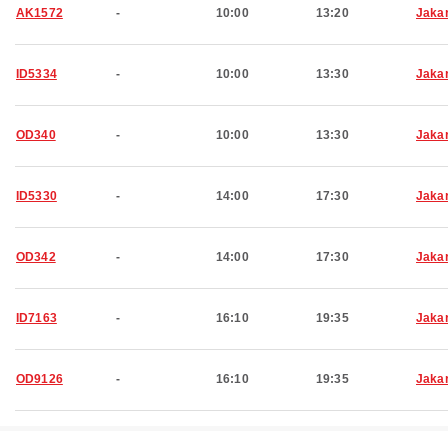
AK1572
-
10:00
13:20
Jaka
ID5334
-
10:00
13:30
Jaka
OD340
-
10:00
13:30
Jaka
ID5330
-
14:00
17:30
Jaka
OD342
-
14:00
17:30
Jaka
ID7163
-
16:10
19:35
Jaka
OD9126
-
16:10
19:35
Jaka