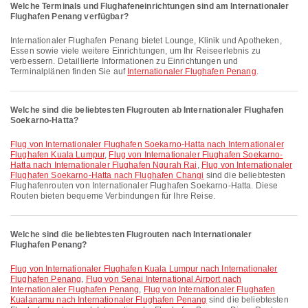
Welche Terminals und Flughafeneinrichtungen sind am Internationaler
Flughafen Penang verfügbar?
Internationaler Flughafen Penang bietet Lounge, Klinik und Apotheken,
Essen sowie viele weitere Einrichtungen, um Ihr Reiseerlebnis zu
verbessern. Detaillierte Informationen zu Einrichtungen und
Terminalplänen finden Sie auf
Internationaler Flughafen Penang
.
Welche sind die beliebtesten Flugrouten ab Internationaler Flughafen
Soekarno-Hatta?
Flug von Internationaler Flughafen Soekarno-Hatta nach Internationaler
Flughafen Kuala Lumpur
,
Flug von Internationaler Flughafen Soekarno-
Hatta nach Internationaler Flughafen Ngurah Rai
,
Flug von Internationaler
Flughafen Soekarno-Hatta nach Flughafen Changi
sind die beliebtesten
Flughafenrouten von Internationaler Flughafen Soekarno-Hatta. Diese
Routen bieten bequeme Verbindungen für Ihre Reise.
Welche sind die beliebtesten Flugrouten nach Internationaler
Flughafen Penang?
Flug von Internationaler Flughafen Kuala Lumpur nach Internationaler
Flughafen Penang
,
Flug von Senai International Airport nach
Internationaler Flughafen Penang
,
Flug von Internationaler Flughafen
Kualanamu nach Internationaler Flughafen Penang
sind die beliebtesten