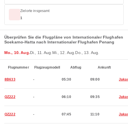
Zielorte insgesamt
1
Überprüfen Sie die Flugpläne von Internationaler Flughafen
Soekarno-Hatta nach Internationaler Flughafen Penang
Mo., 10. Aug.
Di., 11. Aug.
Mi., 12. Aug.
Do., 13. Aug.
Flugnummer
Flugzeugmodell
Abflug
Ankunft
8B633
-
05:30
09:00
Jaka
QZ222
-
06:10
09:35
Jaka
QZ222
-
07:45
11:10
Jaka