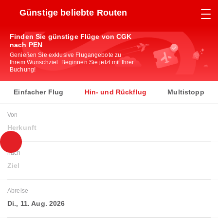
Günstige beliebte Routen
Finden Sie günstige Flüge von CGK
nach PEN
Genießen Sie exklusive Flugangebote zu
Ihrem Wunschziel. Beginnen Sie jetzt mit Ihrer
Buchung!
Einfacher Flug
Hin- und Rückflug
Multistopp
Von
Herkunft
nach
Ziel
Abreise
Di., 11. Aug. 2026