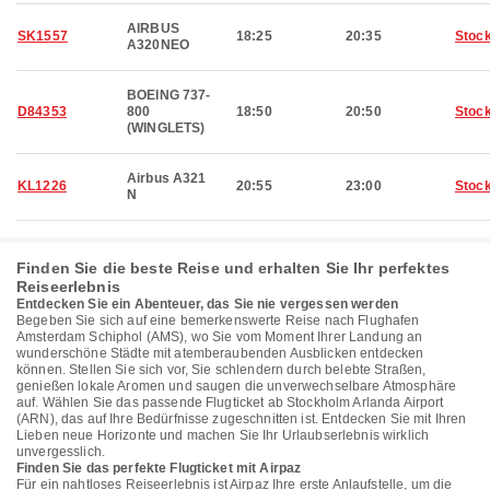
AIRBUS
SK1557
18:25
20:35
Stoc
A320NEO
BOEING 737-
D84353
800
18:50
20:50
Stoc
(WINGLETS)
Airbus A321
KL1226
20:55
23:00
Stoc
N
Finden Sie die beste Reise und erhalten Sie Ihr perfektes
Reiseerlebnis
Entdecken Sie ein Abenteuer, das Sie nie vergessen werden
Begeben Sie sich auf eine bemerkenswerte Reise nach Flughafen
Amsterdam Schiphol (AMS), wo Sie vom Moment Ihrer Landung an
wunderschöne Städte mit atemberaubenden Ausblicken entdecken
können. Stellen Sie sich vor, Sie schlendern durch belebte Straßen,
genießen lokale Aromen und saugen die unverwechselbare Atmosphäre
auf. Wählen Sie das passende Flugticket ab Stockholm Arlanda Airport
(ARN), das auf Ihre Bedürfnisse zugeschnitten ist. Entdecken Sie mit Ihren
Lieben neue Horizonte und machen Sie Ihr Urlaubserlebnis wirklich
unvergesslich.
Finden Sie das perfekte Flugticket mit Airpaz
Für ein nahtloses Reiseerlebnis ist Airpaz Ihre erste Anlaufstelle, um die