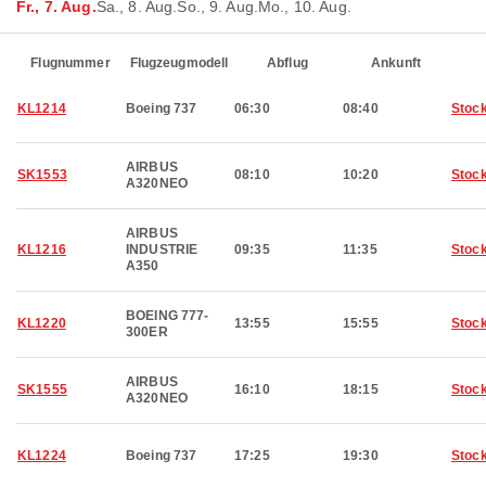
Fr., 7. Aug.
Sa., 8. Aug.
So., 9. Aug.
Mo., 10. Aug.
Flugnummer
Flugzeugmodell
Abflug
Ankunft
KL1214
Boeing 737
06:30
08:40
Stoc
AIRBUS
SK1553
08:10
10:20
Stoc
A320NEO
AIRBUS
KL1216
INDUSTRIE
09:35
11:35
Stoc
A350
BOEING 777-
KL1220
13:55
15:55
Stoc
300ER
AIRBUS
SK1555
16:10
18:15
Stoc
A320NEO
KL1224
Boeing 737
17:25
19:30
Stoc