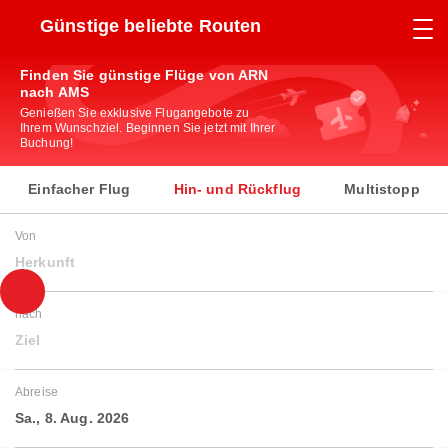
Günstige beliebte Routen
Finden Sie günstige Flüge von ARN
nach AMS
Genießen Sie exklusive Flugangebote zu
Ihrem Wunschziel. Beginnen Sie jetzt mit Ihrer
Buchung!
Einfacher Flug
Hin- und Rückflug
Multistopp
Von
Herkunft
nach
Ziel
Abreise
Sa., 8. Aug. 2026