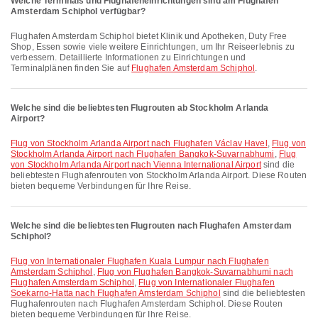
Welche Terminals und Flughafeneinrichtungen sind am Flughafen
Amsterdam Schiphol verfügbar?
Flughafen Amsterdam Schiphol bietet Klinik und Apotheken, Duty Free
Shop, Essen sowie viele weitere Einrichtungen, um Ihr Reiseerlebnis zu
verbessern. Detaillierte Informationen zu Einrichtungen und
Terminalplänen finden Sie auf
Flughafen Amsterdam Schiphol
.
Welche sind die beliebtesten Flugrouten ab Stockholm Arlanda
Airport?
Flug von Stockholm Arlanda Airport nach Flughafen Václav Havel
,
Flug von
Stockholm Arlanda Airport nach Flughafen Bangkok-Suvarnabhumi
,
Flug
von Stockholm Arlanda Airport nach Vienna International Airport
sind die
beliebtesten Flughafenrouten von Stockholm Arlanda Airport. Diese Routen
bieten bequeme Verbindungen für Ihre Reise.
Welche sind die beliebtesten Flugrouten nach Flughafen Amsterdam
Schiphol?
Flug von Internationaler Flughafen Kuala Lumpur nach Flughafen
Amsterdam Schiphol
,
Flug von Flughafen Bangkok-Suvarnabhumi nach
Flughafen Amsterdam Schiphol
,
Flug von Internationaler Flughafen
Soekarno-Hatta nach Flughafen Amsterdam Schiphol
sind die beliebtesten
Flughafenrouten nach Flughafen Amsterdam Schiphol. Diese Routen
bieten bequeme Verbindungen für Ihre Reise.