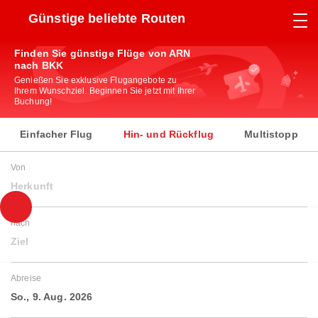
Günstige beliebte Routen
Finden Sie günstige Flüge von ARN
nach BKK
Genießen Sie exklusive Flugangebote zu
Ihrem Wunschziel. Beginnen Sie jetzt mit Ihrer
Buchung!
Einfacher Flug
Hin- und Rückflug
Multistopp
Von
Herkunft
nach
Ziel
Abreise
So., 9. Aug. 2026