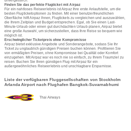
unvergesslich.
Finden Sie das perfekte Flugticket mit Airpaz
Für ein nahtloses Reiseerlebnis ist Airpaz Ihre erste Anlaufstelle, um die
besten Flugticketoptionen zu finden. Mit einer benutzerfreundlichen
Oberfläche hilft Airpaz Ihnen, Flugtickets zu vergleichen und auszuwählen,
die Ihrem Zeitplan und Budget entsprechen. Egal, ob Sie einen Last-
Minute-Urlaub oder einen gut durchdachten Urlaub planen, Airpaz bietet
eine große Auswahl, um sicherzustellen, dass Ihre Reise so bequem wie
möglich ist.
Erschwinglicher Ticketpreis ohne Kompromisse
Airpaz bietet exklusive Angebote und Sonderangebote, sodass Sie Ihr
Ticket zu unglaublich günstigen Preisen buchen können. Profitieren Sie
von ermäßigten Preisen, ohne Kompromisse bei Qualität oder Komfort
einzugehen. Mit Airpaz war es noch nie so einfach, zu Ihrem Traumziel zu
reisen. Buchen Sie Ihren günstigen Flug mit Airpaz für ein
außergewöhnliches Reiseerlebnis und unschlagbare Ersparnisse.
Liste der verfügbaren Fluggesellschaften von Stockholm
Arlanda Airport nach Flughafen Bangkok-Suvarnabhumi
Thai Airways