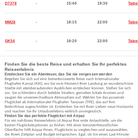
D7378
-
15:40
19:30
Taipe
MM28
-
18:15
22:00
Taipe
GK54
-
18:20
22:00
Taipe
Finden Sie die beste Reise und erhalten Sie Ihr perfektes
Reiseerlebnis
Entdecken Sie ein Abenteuer, das Sie nie vergessen werden
Begeben Sie sich auf eine bemerkenswerte Reise nach Internationaler
Flughafen Kansai (KIX), wo Sie vom Moment Ihrer Landung an wunderschöne
Städte mit atemberaubenden Ausblicken entdecken können. Stellen Sie sich
vor, Sie schlendern durch belebte Straßen, genießen lokale Aromen und
saugen die unverwechselbare Atmosphäre auf. Wählen Sie das passende
Flugticket ab Internationaler Flughafen Taoyuan (TPE), das auf Ihre
Bedürfnisse zugeschnitten ist. Entdecken Sie mit Ihren Lieben neue Horizonte
und machen Sie Ihr Urlaubserlebnis wirklich unvergesslich.
Finden Sie das perfekte Flugticket mit Airpaz
Für ein nahtloses Reiseerlebnis ist Airpaz Ihre erste Anlaufstelle, um die
besten Flugticketoptionen zu finden. Mit einer benutzerfreundlichen
Oberfläche hilft Airpaz Ihnen, Flugtickets zu vergleichen und auszuwählen,
die Ihrem Zeitplan und Budget entsprechen. Egal, ob Sie einen Last-Minute-