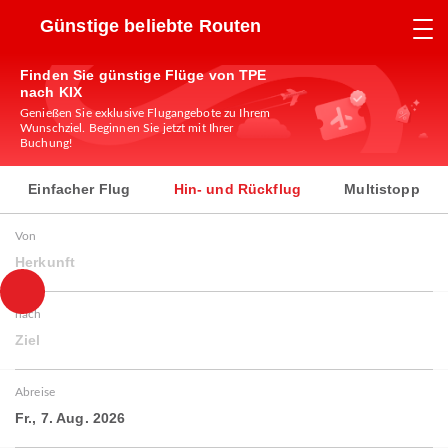
Günstige beliebte Routen
Finden Sie günstige Flüge von TPE
nach KIX
Genießen Sie exklusive Flugangebote zu Ihrem
Wunschziel. Beginnen Sie jetzt mit Ihrer
Buchung!
Einfacher Flug
Hin- und Rückflug
Multistopp
Von
Herkunft
nach
Ziel
Abreise
Fr., 7. Aug. 2026