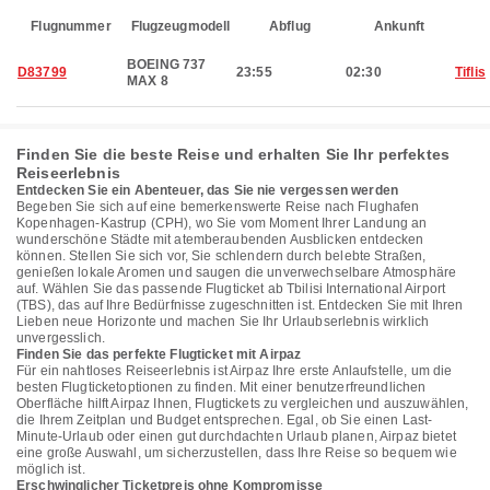
Flugnummer
Flugzeugmodell
Abflug
Ankunft
BOEING 737
D83799
23:55
02:30
Tiflis
MAX 8
Finden Sie die beste Reise und erhalten Sie Ihr perfektes
Reiseerlebnis
Entdecken Sie ein Abenteuer, das Sie nie vergessen werden
Begeben Sie sich auf eine bemerkenswerte Reise nach Flughafen
Kopenhagen-Kastrup (CPH), wo Sie vom Moment Ihrer Landung an
wunderschöne Städte mit atemberaubenden Ausblicken entdecken
können. Stellen Sie sich vor, Sie schlendern durch belebte Straßen,
genießen lokale Aromen und saugen die unverwechselbare Atmosphäre
auf. Wählen Sie das passende Flugticket ab Tbilisi International Airport
(TBS), das auf Ihre Bedürfnisse zugeschnitten ist. Entdecken Sie mit Ihren
Lieben neue Horizonte und machen Sie Ihr Urlaubserlebnis wirklich
unvergesslich.
Finden Sie das perfekte Flugticket mit Airpaz
Für ein nahtloses Reiseerlebnis ist Airpaz Ihre erste Anlaufstelle, um die
besten Flugticketoptionen zu finden. Mit einer benutzerfreundlichen
Oberfläche hilft Airpaz Ihnen, Flugtickets zu vergleichen und auszuwählen,
die Ihrem Zeitplan und Budget entsprechen. Egal, ob Sie einen Last-
Minute-Urlaub oder einen gut durchdachten Urlaub planen, Airpaz bietet
eine große Auswahl, um sicherzustellen, dass Ihre Reise so bequem wie
möglich ist.
Erschwinglicher Ticketpreis ohne Kompromisse