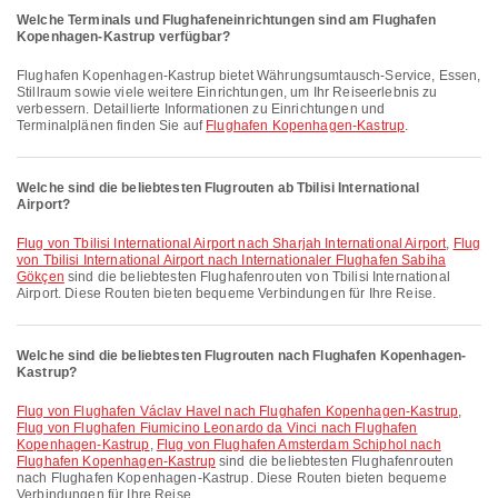
Welche Terminals und Flughafeneinrichtungen sind am Flughafen
Kopenhagen-Kastrup verfügbar?
Flughafen Kopenhagen-Kastrup bietet Währungsumtausch-Service, Essen,
Stillraum sowie viele weitere Einrichtungen, um Ihr Reiseerlebnis zu
verbessern. Detaillierte Informationen zu Einrichtungen und
Terminalplänen finden Sie auf
Flughafen Kopenhagen-Kastrup
.
Welche sind die beliebtesten Flugrouten ab Tbilisi International
Airport?
Flug von Tbilisi International Airport nach Sharjah International Airport
,
Flug
von Tbilisi International Airport nach Internationaler Flughafen Sabiha
Gökçen
sind die beliebtesten Flughafenrouten von Tbilisi International
Airport. Diese Routen bieten bequeme Verbindungen für Ihre Reise.
Welche sind die beliebtesten Flugrouten nach Flughafen Kopenhagen-
Kastrup?
Flug von Flughafen Václav Havel nach Flughafen Kopenhagen-Kastrup
,
Flug von Flughafen Fiumicino Leonardo da Vinci nach Flughafen
Kopenhagen-Kastrup
,
Flug von Flughafen Amsterdam Schiphol nach
Flughafen Kopenhagen-Kastrup
sind die beliebtesten Flughafenrouten
nach Flughafen Kopenhagen-Kastrup. Diese Routen bieten bequeme
Verbindungen für Ihre Reise.