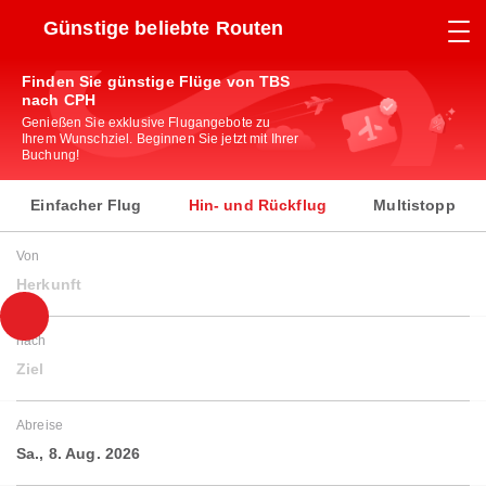
Günstige beliebte Routen
Finden Sie günstige Flüge von TBS
nach CPH
Genießen Sie exklusive Flugangebote zu
Ihrem Wunschziel. Beginnen Sie jetzt mit Ihrer
Buchung!
Einfacher Flug
Hin- und Rückflug
Multistopp
Von
Herkunft
nach
Ziel
Abreise
Sa., 8. Aug. 2026