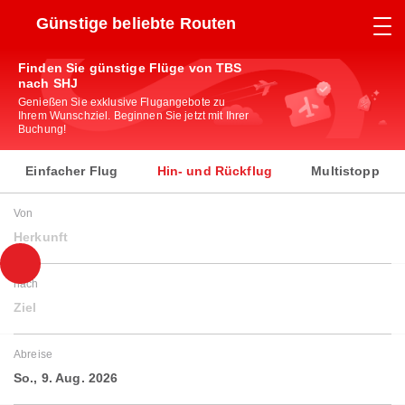
Günstige beliebte Routen
Finden Sie günstige Flüge von TBS
nach SHJ
Genießen Sie exklusive Flugangebote zu
Ihrem Wunschziel. Beginnen Sie jetzt mit Ihrer
Buchung!
Einfacher Flug
Hin- und Rückflug
Multistopp
Von
Herkunft
nach
Ziel
Abreise
So., 9. Aug. 2026