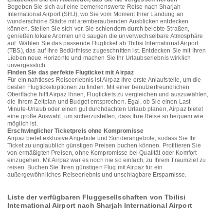
Begeben Sie sich auf eine bemerkenswerte Reise nach Sharjah
International Airport (SHJ), wo Sie vom Moment Ihrer Landung an
wunderschöne Städte mit atemberaubenden Ausblicken entdecken
können. Stellen Sie sich vor, Sie schlendern durch belebte Straßen,
genießen lokale Aromen und saugen die unverwechselbare Atmosphäre
auf. Wählen Sie das passende Flugticket ab Tbilisi International Airport
(TBS), das auf Ihre Bedürfnisse zugeschnitten ist. Entdecken Sie mit Ihren
Lieben neue Horizonte und machen Sie Ihr Urlaubserlebnis wirklich
unvergesslich.
Finden Sie das perfekte Flugticket mit Airpaz
Für ein nahtloses Reiseerlebnis ist Airpaz Ihre erste Anlaufstelle, um die
besten Flugticketoptionen zu finden. Mit einer benutzerfreundlichen
Oberfläche hilft Airpaz Ihnen, Flugtickets zu vergleichen und auszuwählen,
die Ihrem Zeitplan und Budget entsprechen. Egal, ob Sie einen Last-
Minute-Urlaub oder einen gut durchdachten Urlaub planen, Airpaz bietet
eine große Auswahl, um sicherzustellen, dass Ihre Reise so bequem wie
möglich ist.
Erschwinglicher Ticketpreis ohne Kompromisse
Airpaz bietet exklusive Angebote und Sonderangebote, sodass Sie Ihr
Ticket zu unglaublich günstigen Preisen buchen können. Profitieren Sie
von ermäßigten Preisen, ohne Kompromisse bei Qualität oder Komfort
einzugehen. Mit Airpaz war es noch nie so einfach, zu Ihrem Traumziel zu
reisen. Buchen Sie Ihren günstigen Flug mit Airpaz für ein
außergewöhnliches Reiseerlebnis und unschlagbare Ersparnisse.
Liste der verfügbaren Fluggesellschaften von Tbilisi
International Airport nach Sharjah International Airport