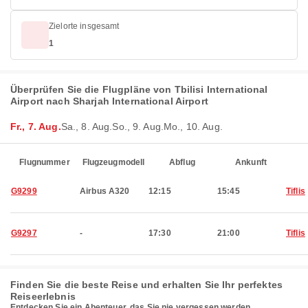
Zielorte insgesamt
1
Überprüfen Sie die Flugpläne von Tbilisi International
Airport nach Sharjah International Airport
Fr., 7. Aug.
Sa., 8. Aug.
So., 9. Aug.
Mo., 10. Aug.
Flugnummer
Flugzeugmodell
Abflug
Ankunft
G9299
Airbus A320
12:15
15:45
Tiflis
G9297
-
17:30
21:00
Tiflis
Finden Sie die beste Reise und erhalten Sie Ihr perfektes
Reiseerlebnis
Entdecken Sie ein Abenteuer, das Sie nie vergessen werden