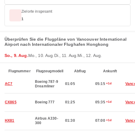
Zielorte insgesamt
1
Überprüfen Sie die Flugpläne von Vancouver International
Airport nach Internationaler Flughafen Hongkong
So., 9. Aug.
Mo., 10. Aug.
Di., 11. Aug.
Mi., 12. Aug.
Flugnummer
Flugzeugmodell
Abflug
Ankunft
Boeing 787-9
AC7
01:05
05:15
+1d
Vanc
Dreamliner
CX865
Boeing 777
01:25
05:35
+1d
Vanc
Airbus A330-
HX81
01:30
07:00
+1d
Vanc
300