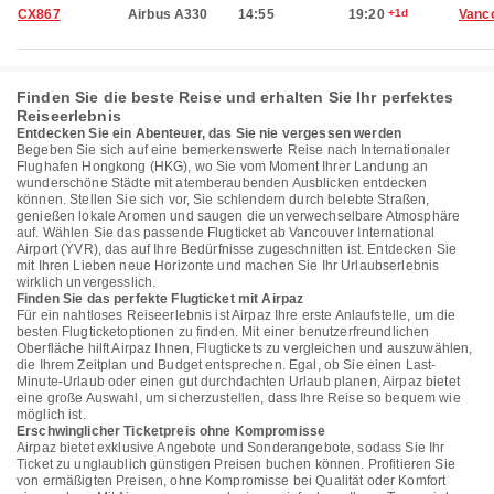
CX867
Airbus A330
14:55
19:20
+1d
Vanc
Finden Sie die beste Reise und erhalten Sie Ihr perfektes
Reiseerlebnis
Entdecken Sie ein Abenteuer, das Sie nie vergessen werden
Begeben Sie sich auf eine bemerkenswerte Reise nach Internationaler
Flughafen Hongkong (HKG), wo Sie vom Moment Ihrer Landung an
wunderschöne Städte mit atemberaubenden Ausblicken entdecken
können. Stellen Sie sich vor, Sie schlendern durch belebte Straßen,
genießen lokale Aromen und saugen die unverwechselbare Atmosphäre
auf. Wählen Sie das passende Flugticket ab Vancouver International
Airport (YVR), das auf Ihre Bedürfnisse zugeschnitten ist. Entdecken Sie
mit Ihren Lieben neue Horizonte und machen Sie Ihr Urlaubserlebnis
wirklich unvergesslich.
Finden Sie das perfekte Flugticket mit Airpaz
Für ein nahtloses Reiseerlebnis ist Airpaz Ihre erste Anlaufstelle, um die
besten Flugticketoptionen zu finden. Mit einer benutzerfreundlichen
Oberfläche hilft Airpaz Ihnen, Flugtickets zu vergleichen und auszuwählen,
die Ihrem Zeitplan und Budget entsprechen. Egal, ob Sie einen Last-
Minute-Urlaub oder einen gut durchdachten Urlaub planen, Airpaz bietet
eine große Auswahl, um sicherzustellen, dass Ihre Reise so bequem wie
möglich ist.
Erschwinglicher Ticketpreis ohne Kompromisse
Airpaz bietet exklusive Angebote und Sonderangebote, sodass Sie Ihr
Ticket zu unglaublich günstigen Preisen buchen können. Profitieren Sie
von ermäßigten Preisen, ohne Kompromisse bei Qualität oder Komfort