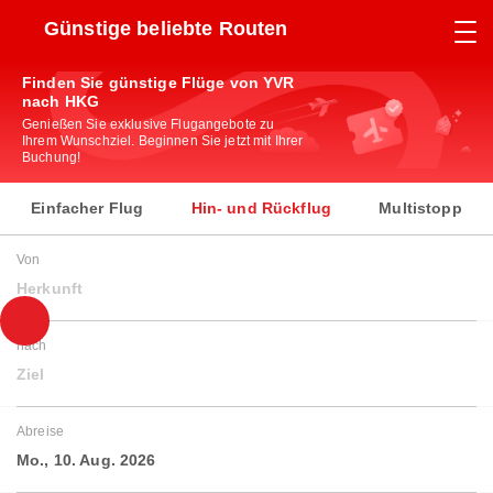
Günstige beliebte Routen
Finden Sie günstige Flüge von YVR
nach HKG
Genießen Sie exklusive Flugangebote zu
Ihrem Wunschziel. Beginnen Sie jetzt mit Ihrer
Buchung!
Einfacher Flug
Hin- und Rückflug
Multistopp
Von
Herkunft
nach
Ziel
Abreise
Mo., 10. Aug. 2026