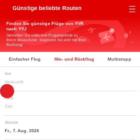
Günstige beliebte Routen
Finden Sie günstige Flüge von YVR
nach YYJ
Genießen Sie exklusive Flugangebote zu
Ihrem Wunschziel. Beginnen Sie jetzt mit Ihrer
Buchung!
Einfacher Flug
Hin- und Rückflug
Multistopp
Von
Herkunft
nach
Ziel
Abreise
Fr., 7. Aug. 2026