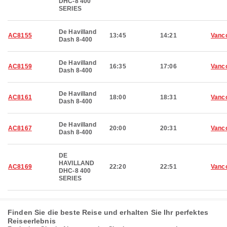
DHC-8 400
SERIES
De Havilland
AC8155
13:45
14:21
Vanc
Dash 8-400
De Havilland
AC8159
16:35
17:06
Vanc
Dash 8-400
De Havilland
AC8161
18:00
18:31
Vanc
Dash 8-400
De Havilland
AC8167
20:00
20:31
Vanc
Dash 8-400
DE
HAVILLAND
AC8169
22:20
22:51
Vanc
DHC-8 400
SERIES
Finden Sie die beste Reise und erhalten Sie Ihr perfektes
Reiseerlebnis