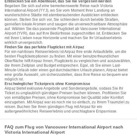
Entdecken Sie ein Abenteuer, das Sie nie vergessen werden
Begeben Sie sich auf eine bemerkenswerte Reise nach Victoria
International Airport (YYJ), wo Sie vom Moment Ihrer Landung an
wunderschöne Städte mit atemberaubenden Ausblicken entdecken
können. Stellen Sie sich vor, Sie schlendern durch belebte Straßen,
genießen lokale Aromen und saugen die unverwechselbare Atmosphäre
auf. Wählen Sie das passende Flugticket ab Vancouver International
Airport (YVR), das auf Ihre Bedürfnisse zugeschnitten ist. Entdecken Sie
mit Ihren Lieben neue Horizonte und machen Sie Ihr Urlaubserlebnis
wirklich unvergesslich.
Finden Sie das perfekte Flugticket mit Airpaz
Für ein nahtloses Reiseerlebnis ist Airpaz Ihre erste Anlaufstelle, um die
besten Flugticketoptionen zu finden. Mit einer benutzerfreundlichen
Oberfläche hilft Airpaz Ihnen, Flugtickets zu vergleichen und auszuwählen,
die Ihrem Zeitplan und Budget entsprechen. Egal, ob Sie einen Last-
Minute-Urlaub oder einen gut durchdachten Urlaub planen, Airpaz bietet
eine große Auswahl, um sicherzustellen, dass Ihre Reise so bequem wie
möglich ist.
Erschwinglicher Ticketpreis ohne Kompromisse
Airpaz bietet exklusive Angebote und Sonderangebote, sodass Sie Ihr
Ticket zu unglaublich günstigen Preisen buchen können. Profitieren Sie
von ermäßigten Preisen, ohne Kompromisse bei Qualität oder Komfort
einzugehen. Mit Airpaz war es noch nie so einfach, zu Ihrem Traumziel zu
reisen. Buchen Sie Ihren günstigen Flug mit Airpaz für ein
außergewöhnliches Reiseerlebnis und unschlagbare Ersparnisse.
FAQ zum Flug von Vancouver International Airport nach
Victoria International Airport