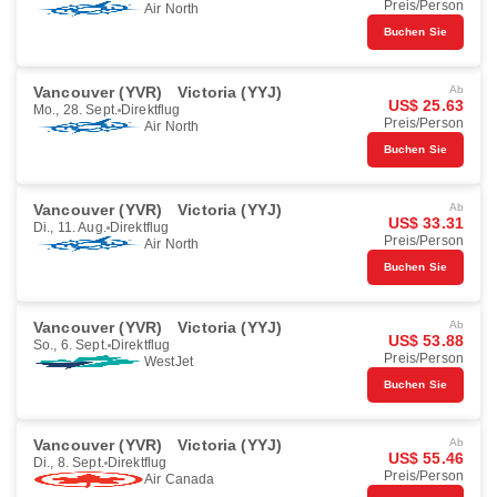
Preis/Person
Air North
Buchen Sie
Vancouver (YVR)
Victoria (YYJ)
Ab
US$ 25.63
Mo., 28. Sept.
Direktflug
Preis/Person
Air North
Buchen Sie
Vancouver (YVR)
Victoria (YYJ)
Ab
US$ 33.31
Di., 11. Aug.
Direktflug
Preis/Person
Air North
Buchen Sie
Vancouver (YVR)
Victoria (YYJ)
Ab
US$ 53.88
So., 6. Sept.
Direktflug
Preis/Person
WestJet
Buchen Sie
Vancouver (YVR)
Victoria (YYJ)
Ab
US$ 55.46
Di., 8. Sept.
Direktflug
Preis/Person
Air Canada