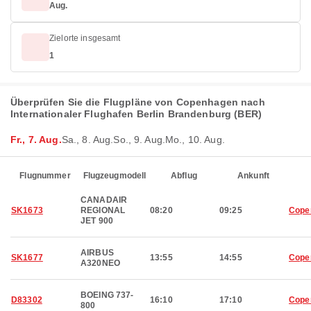
Aug.
Zielorte insgesamt
1
Überprüfen Sie die Flugpläne von Copenhagen nach
Internationaler Flughafen Berlin Brandenburg (BER)
Fr., 7. Aug.
Sa., 8. Aug.
So., 9. Aug.
Mo., 10. Aug.
Flugnummer
Flugzeugmodell
Abflug
Ankunft
CANADAIR
SK1673
REGIONAL
08:20
09:25
Cope
JET 900
AIRBUS
SK1677
13:55
14:55
Cope
A320NEO
BOEING 737-
D83302
16:10
17:10
Cope
800