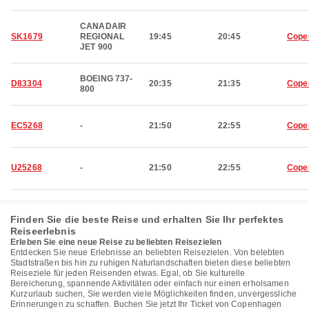
CANADAIR
SK1679
REGIONAL
19:45
20:45
Cope
JET 900
BOEING 737-
D83304
20:35
21:35
Cope
800
EC5268
-
21:50
22:55
Cope
U25268
-
21:50
22:55
Cope
Finden Sie die beste Reise und erhalten Sie Ihr perfektes
Reiseerlebnis
Erleben Sie eine neue Reise zu beliebten Reisezielen
Entdecken Sie neue Erlebnisse an beliebten Reisezielen. Von belebten
Stadtstraßen bis hin zu ruhigen Naturlandschaften bieten diese beliebten
Reiseziele für jeden Reisenden etwas. Egal, ob Sie kulturelle
Bereicherung, spannende Aktivitäten oder einfach nur einen erholsamen
Kurzurlaub suchen, Sie werden viele Möglichkeiten finden, unvergessliche
Erinnerungen zu schaffen. Buchen Sie jetzt Ihr Ticket von Copenhagen