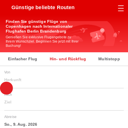
Günstige beliebte Routen
Finden Sie günstige Flüge von
Copenhagen nach Internationaler
Flughafen Berlin Brandenburg
Genießen Sie exklusive Flugangebote zu
Ihrem Wunschziel. Beginnen Sie jetzt mit Ihrer
Buchung!
Einfacher Flug
Hin- und Rückflug
Multistopp
Von
Herkunft
nach
Ziel
Abreise
So., 9. Aug. 2026