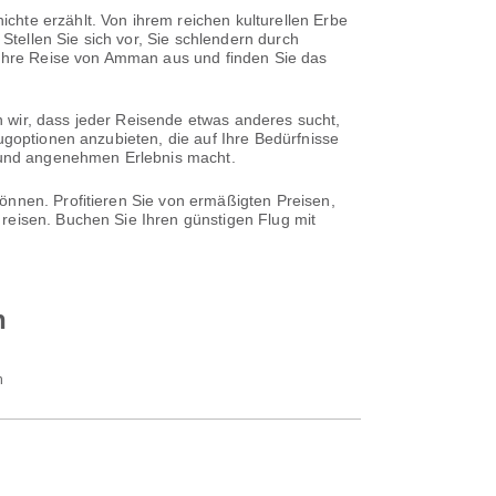
chte erzählt. Von ihrem reichen kulturellen Erbe
tellen Sie sich vor, Sie schlendern durch
e Ihre Reise von Amman aus und finden Sie das
 wir, dass jeder Reisende etwas anderes sucht,
ugoptionen anzubieten, die auf Ihre Bedürfnisse
n und angenehmen Erlebnis macht.
önnen. Profitieren Sie von ermäßigten Preisen,
reisen. Buchen Sie Ihren günstigen Flug mit
h
n