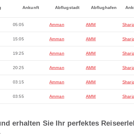
g
Ankunft
Abflugstadt
Abflughafen
Ank
05:05
Amman
AMM
Sharj
15:05
Amman
AMM
Sharj
19:25
Amman
AMM
Sharj
20:25
Amman
AMM
Sharj
03:15
Amman
AMM
Sharj
03:55
Amman
AMM
Sharj
nd erhalten Sie Ihr perfektes Reiseerl
h