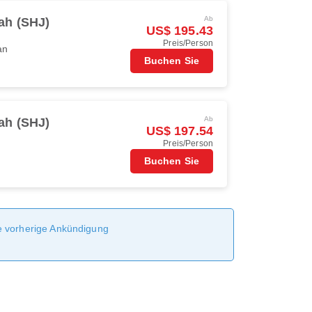
Ab
ah (SHJ)
US$ 195.43
Preis/Person
an
Buchen Sie
Ab
ah (SHJ)
US$ 197.54
Preis/Person
Buchen Sie
ne vorherige Ankündigung