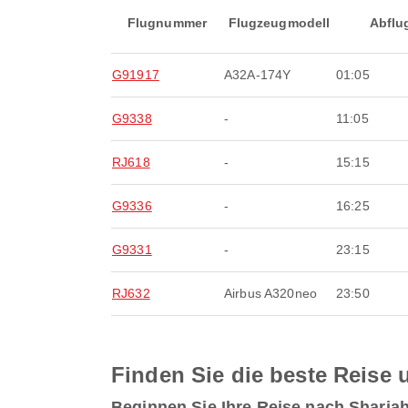
Flugnummer
Flugzeugmodell
Abflu
G91917
A32A-174Y
01:05
G9338
-
11:05
RJ618
-
15:15
G9336
-
16:25
G9331
-
23:15
RJ632
Airbus A320neo
23:50
Finden Sie die beste Reise u
Beginnen Sie Ihre Reise nach Sharja