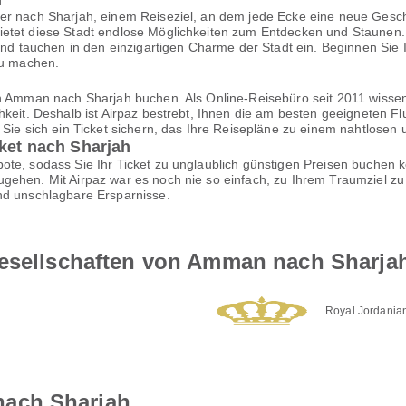
er nach Sharjah, einem Reiseziel, an dem jede Ecke eine neue Geschi
etet diese Stadt endlose Möglichkeiten zum Entdecken und Staunen. S
 und tauchen in den einzigartigen Charme der Stadt ein. Beginnen Si
zu machen.
on Amman nach Sharjah buchen. Als Online-Reisebüro seit 2011 wissen
hkeit. Deshalb ist Airpaz bestrebt, Ihnen die am besten geeigneten Fl
n Sie sich ein Ticket sichern, das Ihre Reisepläne zu einem nahtlose
cket nach Sharjah
te, sodass Sie Ihr Ticket zu unglaublich günstigen Preisen buchen k
gehen. Mit Airpaz war es noch nie so einfach, zu Ihrem Traumziel zu 
nd unschlagbare Ersparnisse.
gesellschaften von Amman nach Sharja
Royal Jordania
ach Sharjah