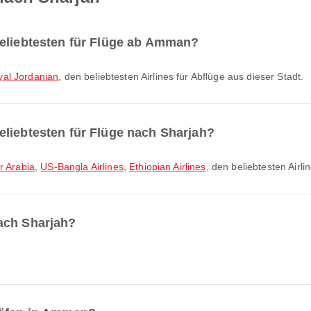
beliebtesten für Flüge ab Amman?
yal Jordanian
, den beliebtesten Airlines für Abflüge aus dieser Stadt.
eliebtesten für Flüge nach Sharjah?
ir Arabia
,
US-Bangla Airlines
,
Ethiopian Airlines
, den beliebtesten Airli
ach Sharjah?