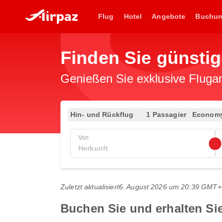
Flug
Hotel
Angebote
Buchu
Finden Sie günsti
Genießen Sie exklusive Flugan
Hin- und Rückflug
1 Passagier
Econom
Von
Zuletzt aktualisiert
6. August 2026 um 20:39 GMT+
Buchen Sie und erhalten S